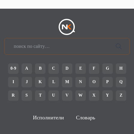
0-9
A
B
C
D
E
F
G
H
I
J
K
L
M
N
O
P
Q
R
S
T
U
V
W
X
Y
Z
Исполнители
Словарь