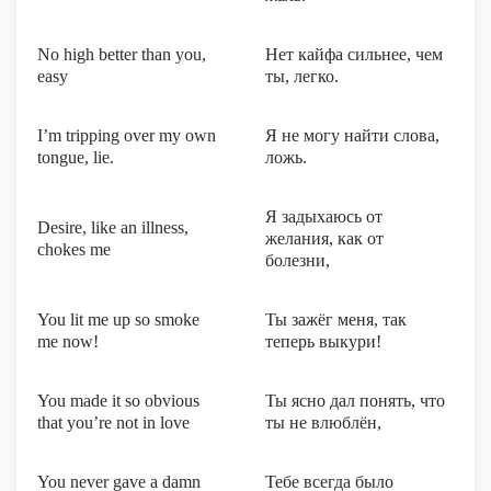
No high better than you,
Нет кайфа сильнее, чем
easy
ты, легко.
I’m tripping over my own
Я не могу найти слова,
tongue, lie.
ложь.
Я задыхаюсь от
Desire, like an illness,
желания, как от
chokes me
болезни,
You lit me up so smoke
Ты зажёг меня, так
me now!
теперь выкури!
You made it so obvious
Ты ясно дал понять, что
that you’re not in love
ты не влюблён,
You never gave a damn
Тебе всегда было