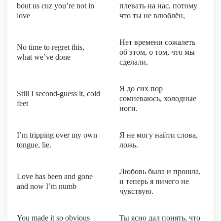
bout us cuz you’re not in
плевать на нас, потому
love
что ты не влюблён,
Нет времени сожалеть
No time to regret this,
об этом, о том, что мы
what we’ve done
сделали,
Я до сих пор
Still I second-guess it, cold
сомневаюсь, холодные
feet
ноги.
I’m tripping over my own
Я не могу найти слова,
tongue, lie.
ложь.
Любовь была и прошла,
Love has been and gone
и теперь я ничего не
and now I’m numb
чувствую.
You made it so obvious
Ты ясно дал понять, что