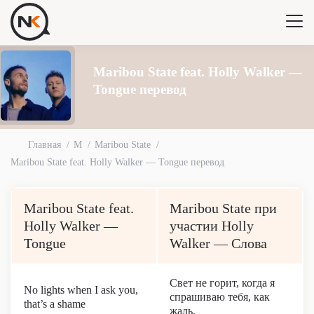
Maribou State feat. Holly Walker —
Tongue перевод
Главная
M
Maribou State
Maribou State feat. Holly Walker — Tongue перевод
Maribou State feat.
Maribou State при
Holly Walker —
участии Holly
Tongue
Walker — Слова
Свет не горит, когда я
No lights when I ask you,
спрашиваю тебя, как
that’s a shame
жаль.