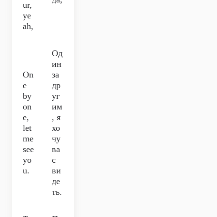
ur,
ye
ah,
Од
ин
On
за
e
др
by
уг
on
им
e,
, я
let
хо
me
чу
see
ва
yo
с
u.
ви
де
ть.