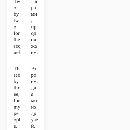
Tw
Па
o
ра
by
ми
tw
,
o,
пр
for
од
the
ол
seq
жа
uel
ем.
Th
Вт
ree
ро
by
ем,
thr
дл
ee,
я
for
мо
my
их
pe
др
opl
узе
e.
й.