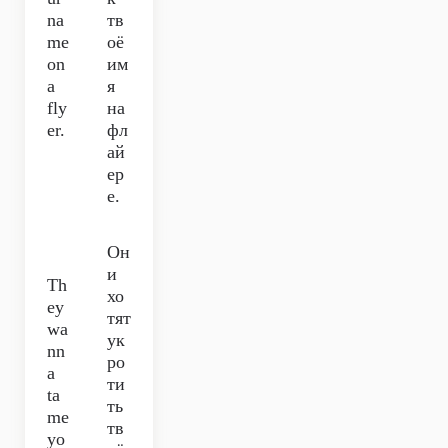
na
тв
me
оё
on
им
a
я
fly
на
er.
фл
ай
ер
е.
Он
и
Th
хо
ey
тят
wa
ук
nn
ро
a
ти
ta
ть
me
тв
yo