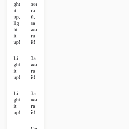
ght
жи
it
га
up,
й,
lig
за
ht
жи
it
га
up!
й!
Li
За
ght
жи
it
га
up!
й!
Li
За
ght
жи
it
га
up!
й!
Од