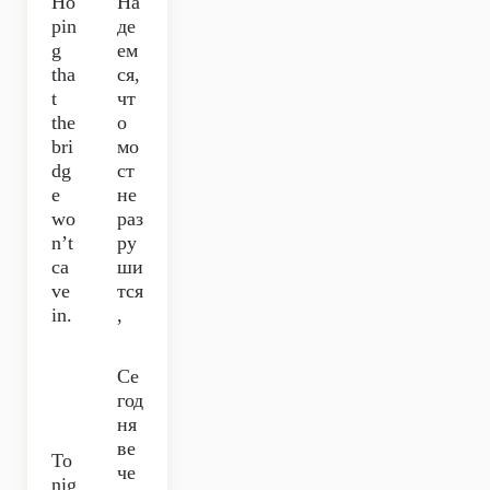
Ho
На
pin
де
g
ем
tha
ся,
t
чт
the
о
bri
мо
dg
ст
e
не
wo
раз
n’t
ру
ca
ши
ve
тся
in.
,
Се
год
ня
ве
To
че
nig