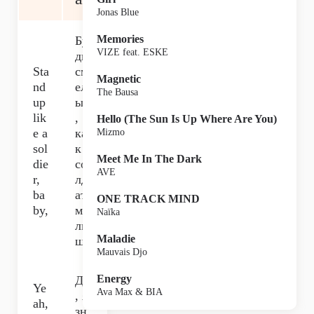
Jonas Blue
Memories
Бу
VIZE feat. ESKE
дь
Sta
см
Magnetic
nd
ел
The Bausa
up
ым
lik
,
Hello (The Sun Is Up Where Are You)
e a
ка
Mizmo
sol
к
Meet Me In The Dark
die
со
AVE
r,
лд
ba
ат,
ONE TRACK MIND
by,
ма
Naïka
лы
Maladie
ш,
Mauvais Djo
Energy
Да
Ye
Ava Max & BIA
, я
ah,
зн