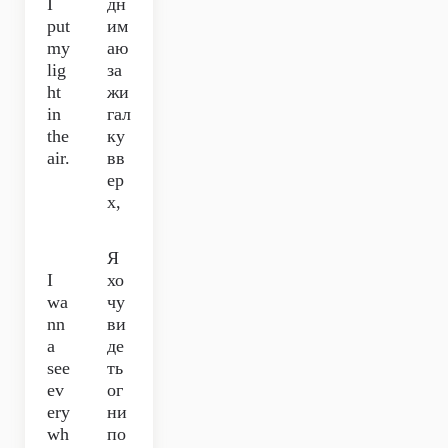
I
дн
put
им
my
аю
lig
за
ht
жи
in
гал
the
ку
air.
вв
ер
х,
Я
I
хо
wa
чу
nn
ви
a
де
see
ть
ev
ог
ery
ни
wh
по