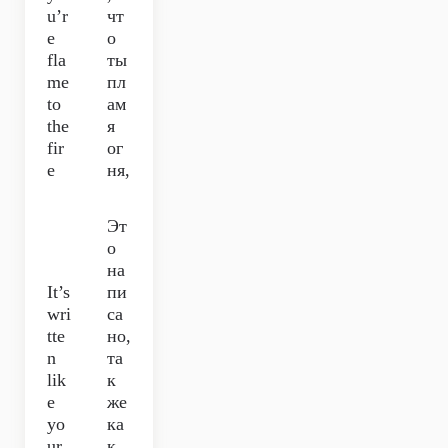
u’r
чт
e
о
fla
ты
me
пл
to
ам
the
я
fir
ог
e
ня,
Эт
о
на
It’s
пи
wri
са
tte
но,
n
та
lik
к
e
же
yo
ка
ur
к