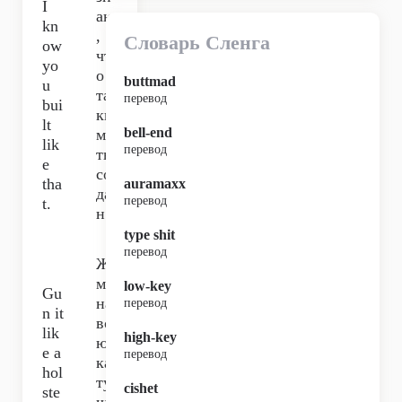
I
аю
kn
,
Словарь Сленга
ow
чт
yo
о
buttmad
u
та
перевод
bui
ки
lt
bell-end
м
lik
перевод
ты
e
соз
tha
auramaxx
да
перевод
t.
н.
type shit
перевод
Ж
ми
low-key
Gu
на
перевод
n it
вс
lik
high-key
ю
e a
перевод
ка
hol
ту
cishet
ste