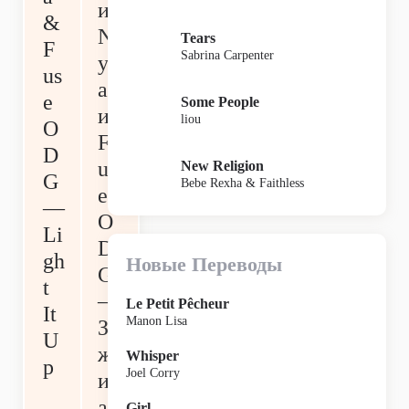
и
&
N
Tears
F
Sabrina Carpenter
yl
us
a
e
Some People
и
liou
O
F
D
us
New Religion
G
Bebe Rexha & Faithless
e
—
O
Li
D
gh
Новые Переводы
G
t
—
Le Petit Pêcheur
It
Manon Lisa
За
U
ж
Whisper
p
Joel Corry
иг
ай
Girl