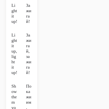
Li
За
ght
жи
it
га
up!
й!
Li
За
ght
жи
it
га
up,
й,
lig
за
ht
жи
it
га
up!
й!
Sh
По
ow
ка
the
жи
m
им
yo
,