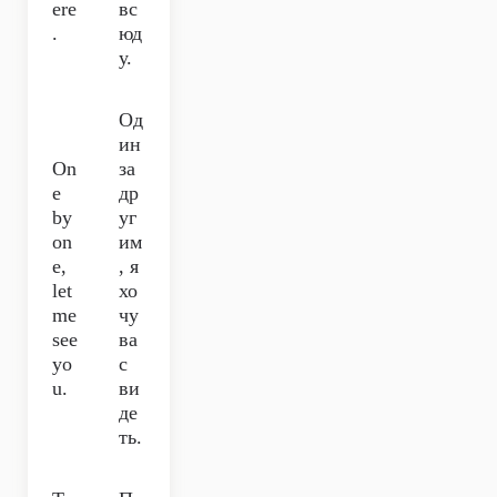
ere
вс
.
юд
у.
Од
ин
On
за
e
др
by
уг
on
им
e,
, я
let
хо
me
чу
see
ва
yo
с
u.
ви
де
ть.