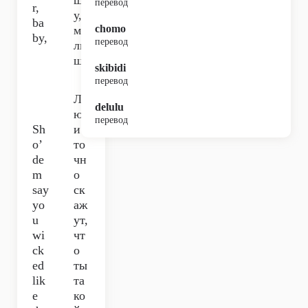
шк
перевод
r,
у,
ba
chomo
ма
by,
перевод
лы
ш,
skibidi
перевод
Л
delulu
юд
перевод
Sh
и
o’
то
de
чн
m
о
say
ск
yo
аж
u
ут,
wi
чт
ck
о
ed
ты
lik
та
e
ко