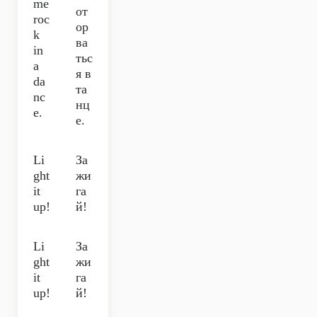
me
от
roc
ор
k
ва
in
тьс
a
я в
da
та
nc
нц
e.
е.
Li
За
ght
жи
it
га
up!
й!
Li
За
ght
жи
it
га
up!
й!