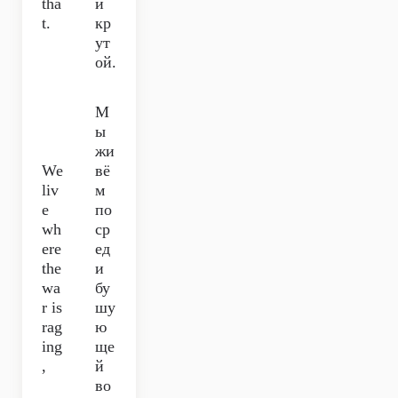
tha
й
t.
кр
ут
ой.
М
ы
жи
We
вё
liv
м
e
по
wh
ср
ere
ед
the
и
wa
бу
r is
шу
rag
ю
ing
ще
,
й
во