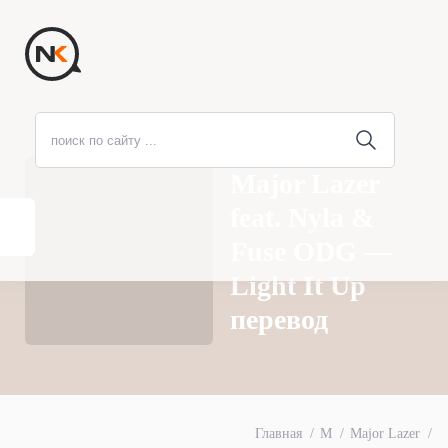
Major Lazer
feat. Nyla &
Fuse ODG —
Light It Up
перевод
Главная
M
Major Lazer