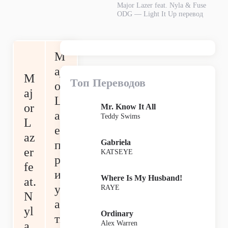
Major Lazer feat. Nyla & Fuse
ODG — Light It Up перевод
M
aj
M
Топ Переводов
or
aj
L
or
Mr. Know It All
az
Teddy Swims
L
er
az
Gabriela
п
er
KATSEYE
р
fe
и
Where Is My Husband!
at.
уч
RAYE
N
ас
yl
Ordinary
ти
Alex Warren
a