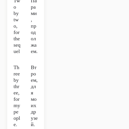
Tw
Па
o
ра
by
ми
tw
,
o,
пр
for
од
the
ол
seq
жа
uel
ем.
Th
Вт
ree
ро
by
ем,
thr
дл
ee,
я
for
мо
my
их
pe
др
opl
узе
e.
й.