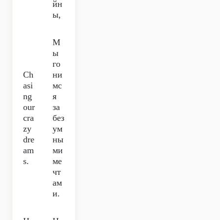
йн
ы,
М
ы
го
Ch
ни
asi
мс
ng
я
our
за
cra
без
zy
ум
dre
ны
am
ми
s.
ме
чт
ам
и.