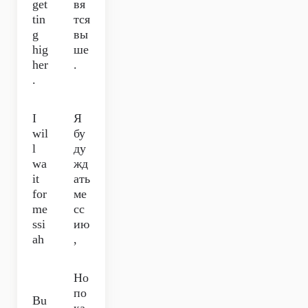
get
вя
tin
тся
g
вы
hig
ше
her
.
.
I
Я
wil
бу
l
ду
wa
жд
it
ать
for
ме
me
сс
ssi
ию
ah
,
Но
по
Bu