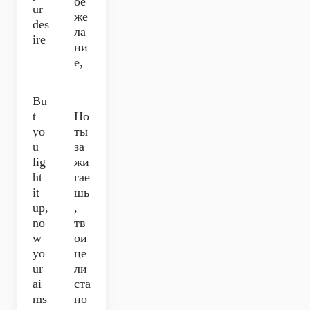
оё
ur
же
des
ла
ire
ни
е,
Bu
t
Но
yo
ты
u
за
lig
жи
ht
гае
it
шь
up,
,
no
тв
w
ои
yo
це
ur
ли
ai
ста
ms
но