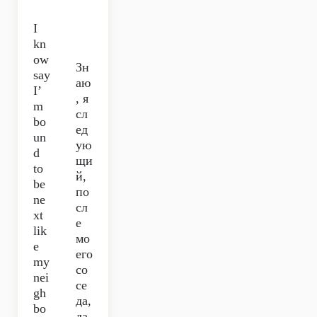
I
kn
ow
Зн
say
аю
I’
, я
m
сл
bo
ед
un
ую
d
щи
to
й,
be
по
ne
сл
xt
е
lik
мо
e
его
my
со
nei
се
gh
да,
bo
да,