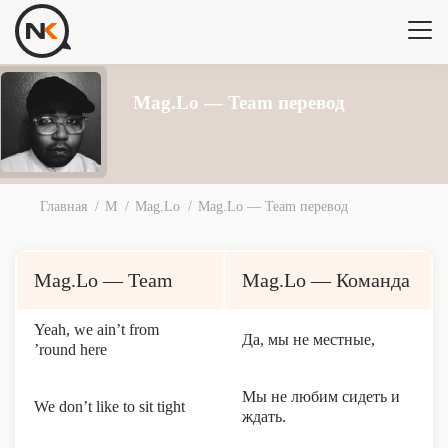
Mag.Lo — Team перевод
Главная
M
Mag.Lo
Mag.Lo — Team перевод
Mag.Lo — Team
Mag.Lo — Команда
Yeah, we ain’t from
Да, мы не местные,
’round here
Мы не любим сидеть и
We don’t like to sit tight
ждать.