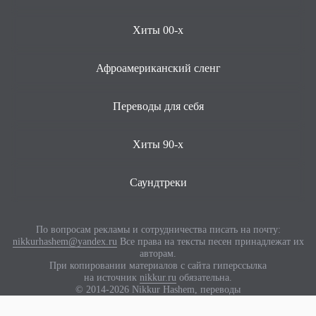
Хиты 00-х
Афроамериканский сленг
Переводы для себя
Хиты 90-х
Саундтреки
По вопросам рекламы и сотрудничества писать на почту:
nikkurhashem@yandex.ru
Все права на тексты песен принадлежат их
авторам.
При копировании материалов с сайта гиперссылка
на источник
nikkur.ru
обязательна.
© 2014-2026 Nikkur Hashem, переводы