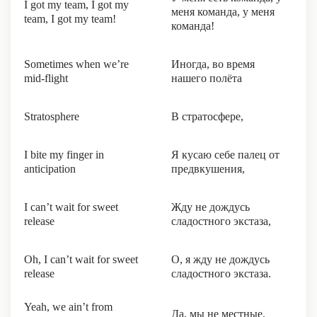
I got my team, I got my
меня команда, у меня
team, I got my team!
команда!
Sometimes when we’re
Иногда, во время
mid-flight
нашего полёта
Stratosphere
В стратосфере,
I bite my finger in
Я кусаю себе палец от
anticipation
предвкушения,
I can’t wait for sweet
Жду не дождусь
release
сладостного экстаза,
Oh, I can’t wait for sweet
О, я жду не дождусь
release
сладостного экстаза.
Yeah, we ain’t from
Да, мы не местные,