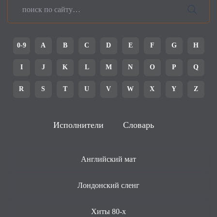
0-9
A
B
C
D
E
F
G
H
I
J
K
L
M
N
O
P
Q
R
S
T
U
V
W
X
Y
Z
Исполнители
Словарь
Английский мат
Лондонский сленг
Хиты 80-х