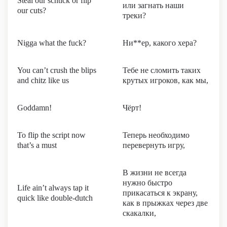
Steal our schtick or flip
или загнать наши
our cuts?
треки?
Nigga what the fuck?
Ни**ер, какого хера?
You can’t crush the blips
Тебе не сломить таких
and chitz like us
крутых игроков, как мы,
Goddamn!
Чёрт!
To flip the script now
Теперь необходимо
that’s a must
перевернуть игру,
В жизни не всегда
нужно быстро
Life ain’t always tap it
прикасаться к экрану,
quick like double-dutch
как в прыжках через две
скакалки,