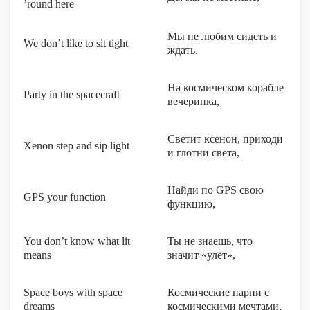
’round here
Мы не любим сидеть и
We don’t like to sit tight
ждать.
На космическом корабле
Party in the spacecraft
вечеринка,
Светит ксенон, приходи
Xenon step and sip light
и глотни света,
Найди по GPS свою
GPS your function
функцию,
You don’t know what lit
Ты не знаешь, что
means
значит «улёт»,
Space boys with space
Космические парни с
dreams
космическими мечтами,