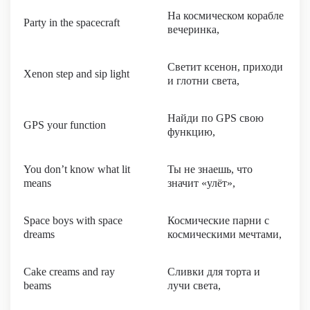
На космическом корабле
Party in the spacecraft
вечеринка,
Светит ксенон, приходи
Xenon step and sip light
и глотни света,
Найди по GPS свою
GPS your function
функцию,
You don’t know what lit
Ты не знаешь, что
means
значит «улёт»,
Space boys with space
Космические парни с
dreams
космическими мечтами,
Cake creams and ray
Сливки для торта и
beams
лучи света,