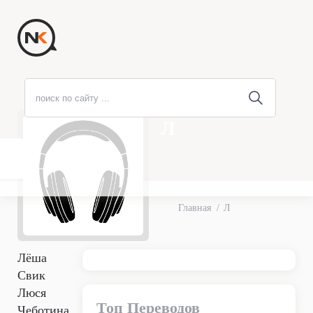
Л
Главная
Л
Лёша
Свик
Люся
Топ Переводов
Чеботина