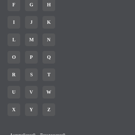
F
G
H
I
J
K
L
M
N
O
P
Q
R
S
T
U
V
W
X
Y
Z