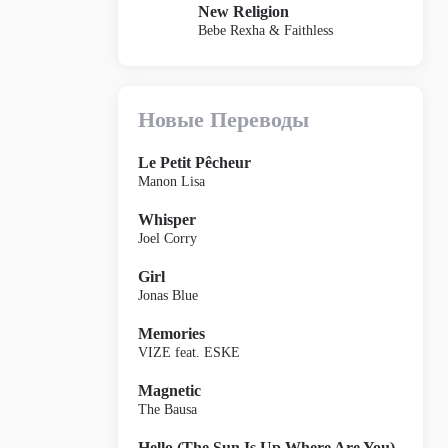
New Religion
Bebe Rexha & Faithless
Новые Переводы
Le Petit Pêcheur
Manon Lisa
Whisper
Joel Corry
Girl
Jonas Blue
Memories
VIZE feat. ESKE
Magnetic
The Bausa
Hello (The Sun Is Up Where Are You)