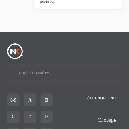
перевод
Исполнители
0-9
A
B
C
D
E
Словарь