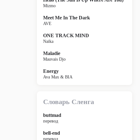
Mizmo
Meet Me In The Dark
AVE
ONE TRACK MIND
Naïka
Maladie
Mauvais Djo
Energy
Ava Max & BIA
Словарь Сленга
buttmad
перевод
bell-end
перевод