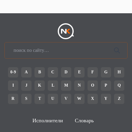
0-9
A
B
C
D
E
F
G
H
I
J
K
L
M
N
O
P
Q
R
S
T
U
V
W
X
Y
Z
Исполнители
Словарь