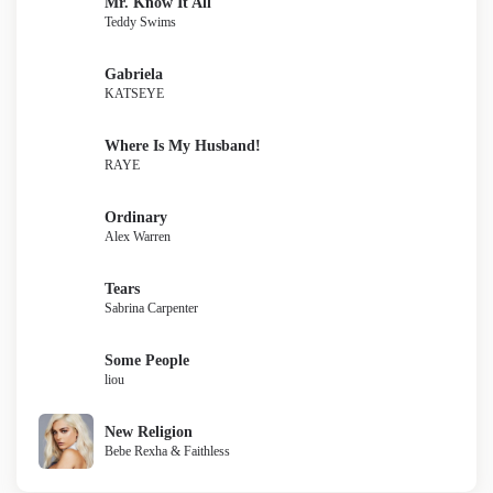
Mr. Know It All
Teddy Swims
Gabriela
KATSEYE
Where Is My Husband!
RAYE
Ordinary
Alex Warren
Tears
Sabrina Carpenter
Some People
liou
New Religion
Bebe Rexha & Faithless