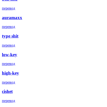
перевод
auramaxx
перевод
type shit
перевод
low-key
перевод
high-key
перевод
cishet
перевод