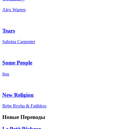
Alex Warren
Tears
Sabrina Carpenter
Some People
liou
New Religion
Bebe Rexha & Faithless
Новые Переводы
Le Petit Pêcheur