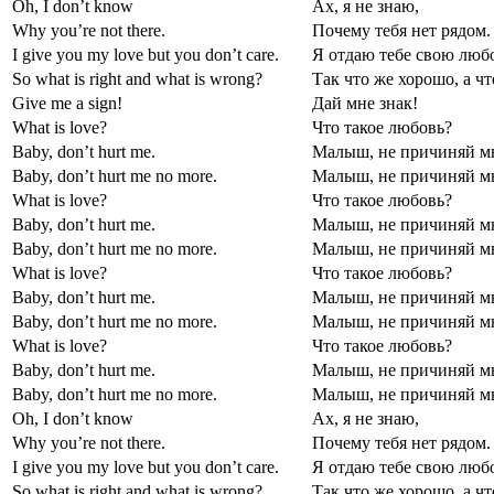
Oh, I don’t know
Ах, я не знаю,
Why you’re not there.
Почему тебя нет рядом.
I give you my love but you don’t care.
Я отдаю тебе свою любо
So what is right and what is wrong?
Так что же хорошо, а чт
Give me a sign!
Дай мне знак!
What is love?
Что такое любовь?
Baby, don’t hurt me.
Малыш, не причиняй мн
Baby, don’t hurt me no more.
Малыш, не причиняй мн
What is love?
Что такое любовь?
Baby, don’t hurt me.
Малыш, не причиняй мн
Baby, don’t hurt me no more.
Малыш, не причиняй мн
What is love?
Что такое любовь?
Baby, don’t hurt me.
Малыш, не причиняй мн
Baby, don’t hurt me no more.
Малыш, не причиняй мн
What is love?
Что такое любовь?
Baby, don’t hurt me.
Малыш, не причиняй мн
Baby, don’t hurt me no more.
Малыш, не причиняй мн
Oh, I don’t know
Ах, я не знаю,
Why you’re not there.
Почему тебя нет рядом.
I give you my love but you don’t care.
Я отдаю тебе свою любо
So what is right and what is wrong?
Так что же хорошо, а чт