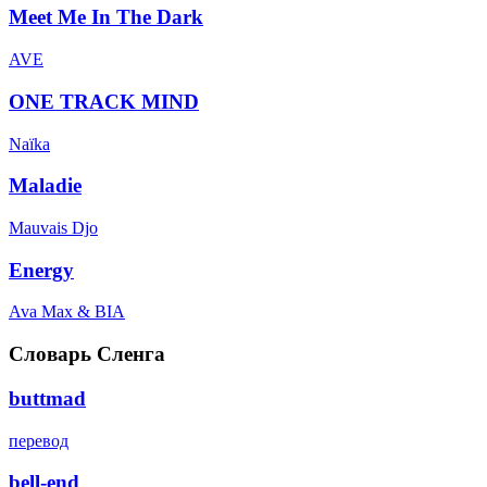
Meet Me In The Dark
AVE
ONE TRACK MIND
Naïka
Maladie
Mauvais Djo
Energy
Ava Max & BIA
Словарь Сленга
buttmad
перевод
bell-end