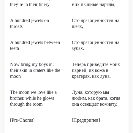
they’re in their finery
них пышные наряды,
A hundred jewels on
Сто драгоценностей на
throats
шеях,
A hundred jewels between
Сто драгоценностей на
teeth
зубах.
Now bring my boys in,
Теперь приведите моих
their skin in craters like the
парней, их кожа в
moon
кратерах, как луна,
The moon we love like a
Луна, которую мы
brother, while he glows
любим, как брата, когда
through the room
она освещает комнату.
[Pre-Chorus]
[Предприпев]