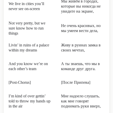
Мы живём в городах,
We live in cities you’ll
которые вы никогда не
never see on-screen
увидите на экране,
Not very pretty, but we
Не очень красивых, но
sure know how to run
мы умеем вести дела,
things
Livin’ in ruins of a palace
Живу в руинах замка в
within my dreams
своих мечтах,
And you know we’re on
А ты знаешь, что мы в
each other’s team
команде друг друга.
[Post-Chorus]
[После Припева]
I’m kind of over gettin’
Мне надоело слушать,
told to throw my hands up
как мне говорят
in the air
поднимать руки вверх,