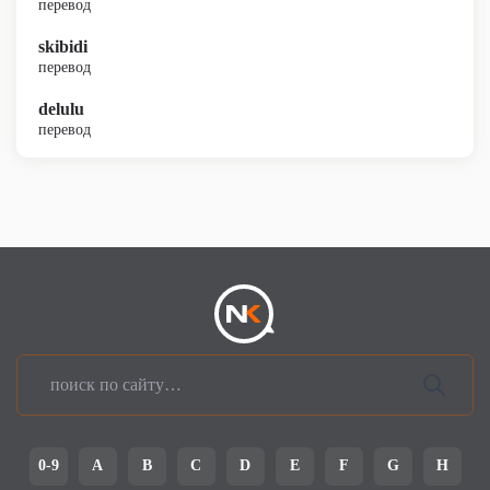
перевод
skibidi
перевод
delulu
перевод
0-9
A
B
C
D
E
F
G
H