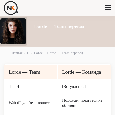
Lorde — Team перевод
Главная
L
Lorde
Lorde — Team перевод
Lorde — Team
Lorde — Команда
[Intro]
[Вступление]
Подожди, пока тебя не
Wait till you’re announced
объявят,