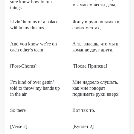
sure know how to run
мы умеем вести дела,
things
Livin’ in ruins of a palace
Живу в руинах замка в
within my dreams
своих мечтах,
And you know we’re on
А ты знаешь, что мы в
each other’s team
команде друг друга.
[Post-Chorus]
[После Припева]
I’m kind of over gettin’
Мне надоело слушать,
told to throw my hands up
как мне говорят
in the air
поднимать руки вверх,
So there
Вот так-то.
[Verse 2]
[Куплет 2]