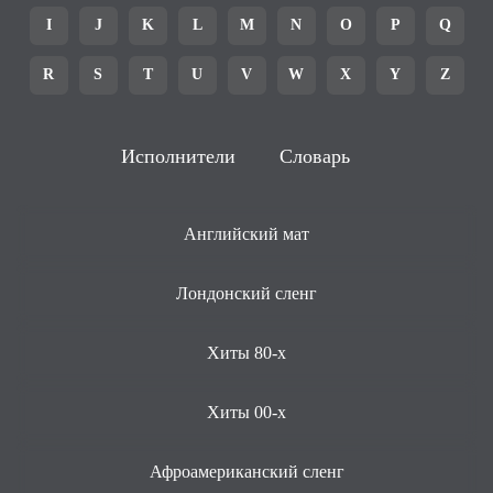
I
J
K
L
M
N
O
P
Q
R
S
T
U
V
W
X
Y
Z
Исполнители
Словарь
Английский мат
Лондонский сленг
Хиты 80-х
Хиты 00-х
Афроамериканский сленг