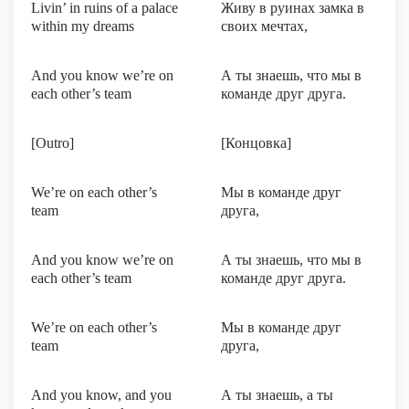
Livin’ in ruins of a palace
Живу в руинах замка в
within my dreams
своих мечтах,
And you know we’re on
А ты знаешь, что мы в
each other’s team
команде друг друга.
[Outro]
[Концовка]
We’re on each other’s
Мы в команде друг
team
друга,
And you know we’re on
А ты знаешь, что мы в
each other’s team
команде друг друга.
We’re on each other’s
Мы в команде друг
team
друга,
And you know, and you
А ты знаешь, а ты