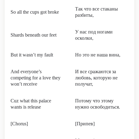
Так что все стаканы
So all the cups got broke
разбиты,
У нас под ногами
Shards beneath our feet
осколки,
But it wasn’t my fault
Но это не наша вина,
And everyone’s
И все сражаются за
competing for a love they
любовь, которую не
won’t receive
получат,
Cuz what this palace
Потому что этому
wants is release
нужно освободиться.
[Chorus]
[Припев]