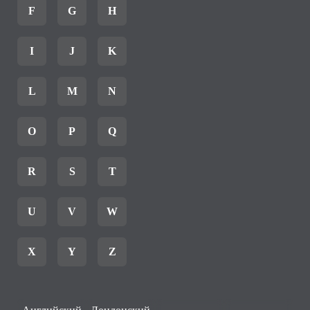
F
G
H
I
J
K
L
M
N
O
P
Q
R
S
T
U
V
W
X
Y
Z