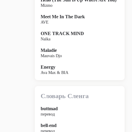
Mizmo
Meet Me In The Dark
AVE
ONE TRACK MIND
Naïka
Maladie
Mauvais Djo
Energy
Ava Max & BIA
Словарь Сленга
buttmad
перевод
bell-end
перевод