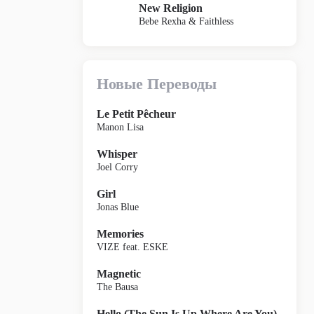
New Religion
Bebe Rexha & Faithless
Новые Переводы
Le Petit Pêcheur
Manon Lisa
Whisper
Joel Corry
Girl
Jonas Blue
Memories
VIZE feat. ESKE
Magnetic
The Bausa
Hello (The Sun Is Up Where Are You)