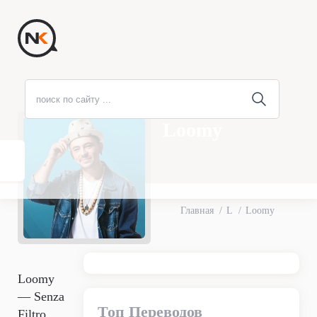
Loomy
Главная
L
Loomy
Loomy
— Senza
Топ Переводов
Filtro