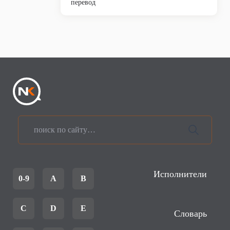
перевод
Исполнители
0-9
A
B
C
D
E
Словарь