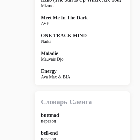
Mizmo
Meet Me In The Dark
AVE
ONE TRACK MIND
Naïka
Maladie
Mauvais Djo
Energy
Ava Max & BIA
Словарь Сленга
buttmad
перевод
bell-end
перевод