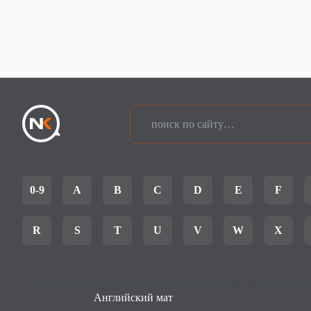
0-9
A
B
C
D
E
F
R
S
T
U
V
W
X
Английский мат