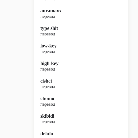
auramaxx
перевод
type shit
перевод
low-key
перевод
high-key
перевод
cishet
перевод
chomo
перевод
skibidi
перевод
delulu