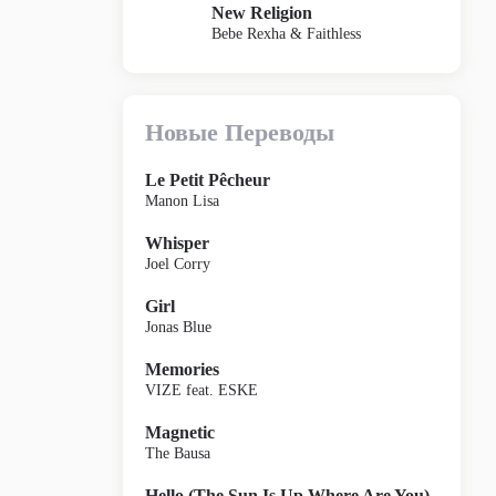
New Religion
Bebe Rexha & Faithless
Новые Переводы
Le Petit Pêcheur
Manon Lisa
Whisper
Joel Corry
Girl
Jonas Blue
Memories
VIZE feat. ESKE
Magnetic
The Bausa
Hello (The Sun Is Up Where Are You)