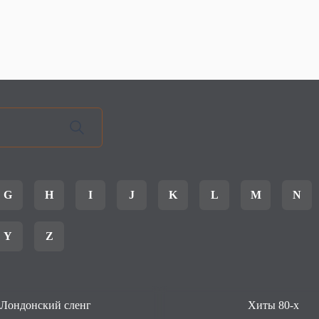
G
H
I
J
K
L
M
N
Y
Z
Лондонский сленг
Хиты 80-х