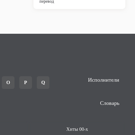
перевод
Исполнители
O
P
Q
Словарь
Хиты 00-х