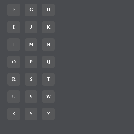
F
G
H
I
J
K
L
M
N
O
P
Q
R
S
T
U
V
W
X
Y
Z