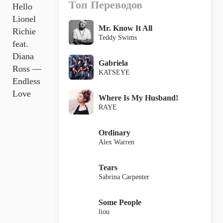
Топ Переводов
Hello
Lionel
Mr. Know It All
Richie
Teddy Swims
feat.
Diana
Gabriela
Ross —
KATSEYE
Endless
Love
Where Is My Husband!
RAYE
Ordinary
Alex Warren
Tears
Sabrina Carpenter
Some People
liou