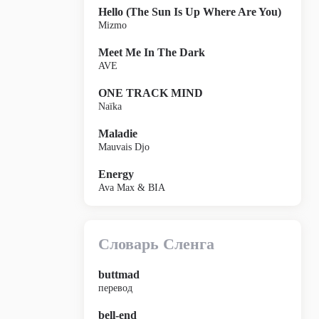
Hello (The Sun Is Up Where Are You)
Mizmo
Meet Me In The Dark
AVE
ONE TRACK MIND
Naïka
Maladie
Mauvais Djo
Energy
Ava Max & BIA
Словарь Сленга
buttmad
перевод
bell-end