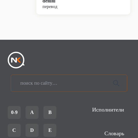
delulu
перевод
Исполнители
0-9
A
B
C
D
E
Словарь