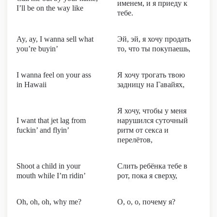
именем, и я приеду к
I’ll be on the way like
тебе.
Ay, ay, I wanna sell what
Эй, эй, я хочу продать
you’re buyin’
то, что ты покупаешь,
I wanna feel on your ass
Я хочу трогать твою
in Hawaii
задницу на Гавайях,
Я хочу, чтобы у меня
I want that jet lag from
нарушился суточный
fuckin’ and flyin’
ритм от секса и
перелётов,
Shoot a child in your
Слить ребёнка тебе в
mouth while I’m ridin’
рот, пока я сверху,
Oh, oh, oh, why me?
О, о, о, почему я?