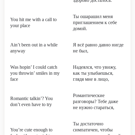
здорово досталось:
Ты ошарашил меня
You hit me with a call to
приглашением к себе
your place
домой.
Ain’t been out in a while
Я всё равно давно нигде
anyway
не был,
Was hopin’ I could catch
Надеялся, что увижу,
you throwin’ smiles in my
как ты улыбаешься,
face
глядя мне в лицо,
Романтические
Romantic talkin’? You
разговоры? Тебе даже
don’t even have to try
не нужно стараться,
Ты достаточно
You’re cute enough to
симпатичен, чтобы