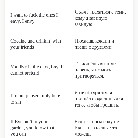
Я хочу трахаться с теми,
I want to fuck the ones I
кому я завидую,
envy, I envy
завидую.
Cocaine and drinkin’ with
Нюхаешь кокаин и
your friends
пьёшь с друзьями,
Ты живёшь во тьме,
You live in the dark, boy, I
парень, я не могу
cannot pretend
притворяться,
Я не обкурился, я
I’m not phased, only here
пришёл сюда лишь для
to sin
того, чтобы грешить,
If Eve ain’t in your
Если в твоём саду нет
garden, you know that
Евы, ты знаешь, что
you can
можешь