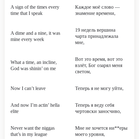
A sign of the times every
Каждое моё слово —
time that I speak
знамение времени,
19 недель вершина
A dime and a nine, it was
чарта принадлежала
mine every week
мне,
Вот это время, вот это
What a time, an incline,
взлёт, Бог озарял меня
God was shinin’ on me
светом,
Now I can’t leave
Теперь я не могу уйти,
And now I’m actin’ hella
Теперь я веду себя
elite
чертовски заносчиво,
Never want the niggas
Мне не хочется ни**еры
that’s in my league
моего уровня,