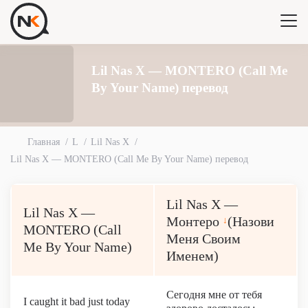
Lil Nas X — MONTERO (Call Me
By Your Name) перевод
Главная
L
Lil Nas X
Lil Nas X — MONTERO (Call Me By Your Name) перевод
Lil Nas X —
Lil Nas X —
Монтеро
(Назови
↓
MONTERO (Call
Меня Своим
Me By Your Name)
Именем)
Сегодня мне от тебя
I caught it bad just today