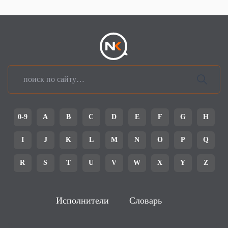
0-9
A
B
C
D
E
F
G
H
I
J
K
L
M
N
O
P
Q
R
S
T
U
V
W
X
Y
Z
Исполнители
Словарь