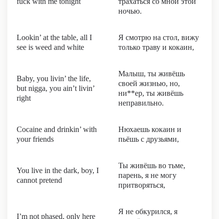
fuck with me tonight
трахаться со мной этой
ночью.
Lookin’ at the table, all I
Я смотрю на стол, вижу
see is weed and white
только траву и кокаин,
Малыш, ты живёшь
Baby, you livin’ the life,
своей жизнью, но,
but nigga, you ain’t livin’
ни**ер, ты живёшь
right
неправильно.
Cocaine and drinkin’ with
Нюхаешь кокаин и
your friends
пьёшь с друзьями,
Ты живёшь во тьме,
You live in the dark, boy, I
парень, я не могу
cannot pretend
притворяться,
Я не обкурился, я
I’m not phased, only here