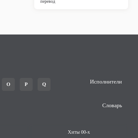
перевод
Исполнители
O
P
Q
Словарь
Хиты 00-х