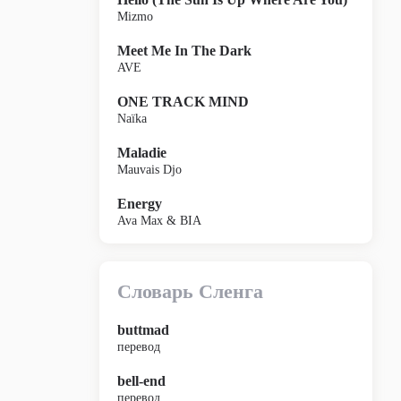
Mizmo
Meet Me In The Dark
AVE
ONE TRACK MIND
Naïka
Maladie
Mauvais Djo
Energy
Ava Max & BIA
Словарь Сленга
buttmad
перевод
bell-end
перевод