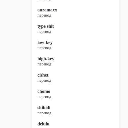
auramaxx
перевод
type shit
перевод
low-key
перевод
high-key
перевод
cishet
перевод
chomo
перевод
skibidi
перевод
delulu