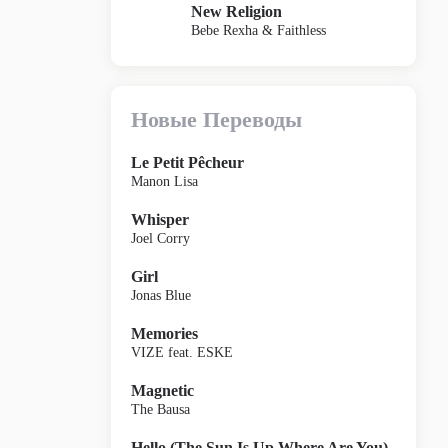
New Religion
Bebe Rexha & Faithless
Новые Переводы
Le Petit Pêcheur
Manon Lisa
Whisper
Joel Corry
Girl
Jonas Blue
Memories
VIZE feat. ESKE
Magnetic
The Bausa
Hello (The Sun Is Up Where Are You)