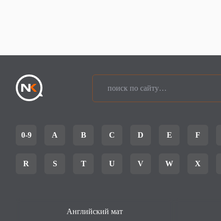
0-9
A
B
C
D
E
F
R
S
T
U
V
W
X
Английский мат