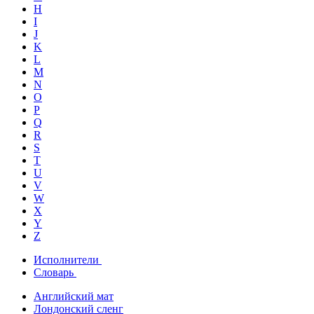
H
I
J
K
L
M
N
O
P
Q
R
S
T
U
V
W
X
Y
Z
Исполнители
Словарь
Английский мат
Лондонский сленг