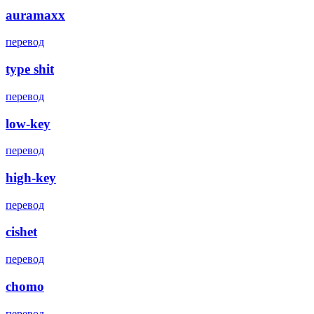
auramaxx
перевод
type shit
перевод
low-key
перевод
high-key
перевод
cishet
перевод
chomo
перевод