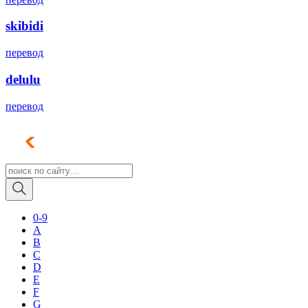
skibidi
перевод
delulu
перевод
0-9
A
B
C
D
E
F
G