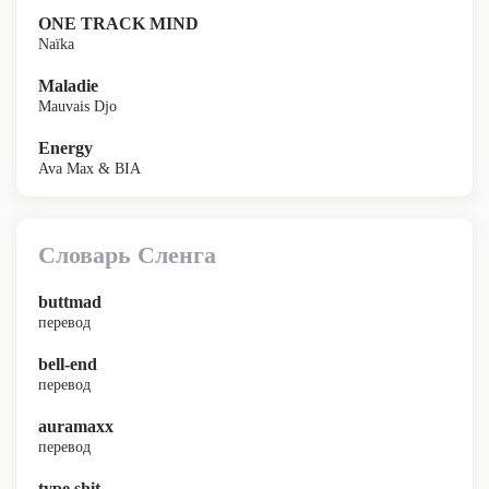
ONE TRACK MIND
Naïka
Maladie
Mauvais Djo
Energy
Ava Max & BIA
Словарь Сленга
buttmad
перевод
bell-end
перевод
auramaxx
перевод
type shit