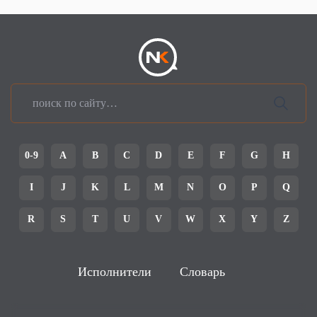
0-9
A
B
C
D
E
F
G
H
I
J
K
L
M
N
O
P
Q
R
S
T
U
V
W
X
Y
Z
Исполнители
Словарь