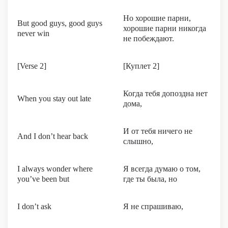
Но хорошие парни,
But good guys, good guys
хорошие парни никогда
never win
не побеждают.
[Verse 2]
[Куплет 2]
Когда тебя допоздна нет
When you stay out late
дома,
И от тебя ничего не
And I don’t hear back
слышно,
I always wonder where
Я всегда думаю о том,
you’ve been but
где ты была, но
I don’t ask
Я не спрашиваю,