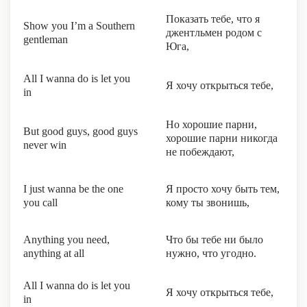
Показать тебе, что я
Show you I’m a Southern
джентльмен родом с
gentleman
Юга,
All I wanna do is let you
Я хочу открыться тебе,
in
Но хорошие парни,
But good guys, good guys
хорошие парни никогда
never win
не побеждают,
I just wanna be the one
Я просто хочу быть тем,
you call
кому ты звонишь,
Anything you need,
Что бы тебе ни было
anything at all
нужно, что угодно.
All I wanna do is let you
Я хочу открыться тебе,
in