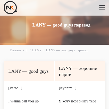
LANY — good guys перевод
Главная
L
LANY
LANY — good guys перевод
LANY — хорошие
LANY — good guys
парни
[Verse 1]
[Куплет 1]
I wanna call you up
Я хочу позвонить тебе