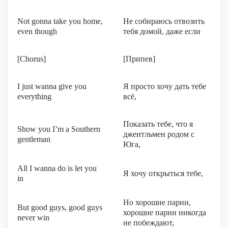
Not gonna take you home,
Не собираюсь отвозить
even though
тебя домой, даже если
[Chorus]
[Припев]
I just wanna give you
Я просто хочу дать тебе
everything
всё,
Показать тебе, что я
Show you I’m a Southern
джентльмен родом с
gentleman
Юга,
All I wanna do is let you
Я хочу открыться тебе,
in
Но хорошие парни,
But good guys, good guys
хорошие парни никогда
never win
не побеждают,