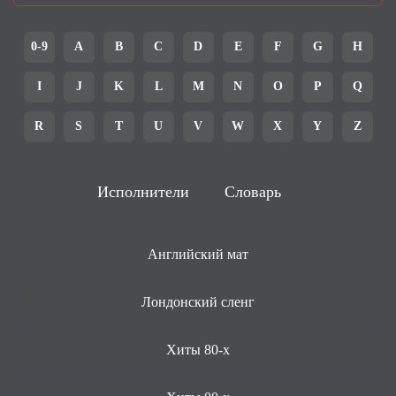
0-9
A
B
C
D
E
F
G
H
I
J
K
L
M
N
O
P
Q
R
S
T
U
V
W
X
Y
Z
Исполнители
Словарь
Английский мат
Лондонский сленг
Хиты 80-х