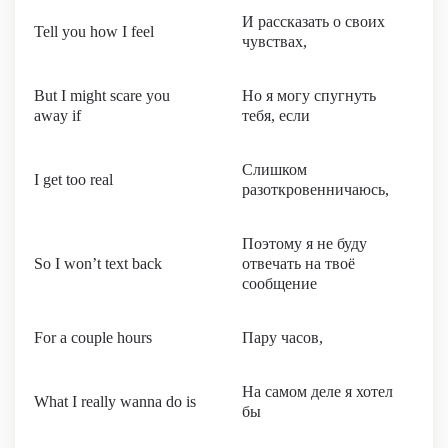
И рассказать о своих
Tell you how I feel
чувствах,
But I might scare you
Но я могу спугнуть
away if
тебя, если
Слишком
I get too real
разоткровенничаюсь,
Поэтому я не буду
So I won’t text back
отвечать на твоё
сообщение
For a couple hours
Пару часов,
На самом деле я хотел
What I really wanna do is
бы