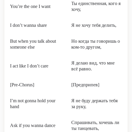
Ты единственная, кого я
You’re the one I want
хочу,
I don’t wanna share
Я не хочу тебя делить,
But when you talk about
Но когда ты говоришь о
someone else
ком-то другом,
Я делаю вид, что мне
I act like I don’t care
всё равно.
[Pre-Chorus]
[Предприпев]
I’m not gonna hold your
Я не буду держать тебя
hand
за руку,
Спрашивать, хочешь ли
Ask if you wanna dance
ты танцевать,