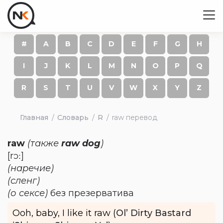
#
A
B
C
D
E
F
G
H
I
J
K
L
M
N
O
P
Q
R
S
T
U
V
W
X
Y
Z
Главная
Словарь
R
raw перевод
raw
(также
raw dog
)
[rɔː]
(наречие)
(сленг)
(о сексе)
без презерватива
Ooh, baby, I like it raw (
Ol’ Dirty Bastard