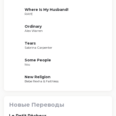
Where Is My Husband!
RAYE
Ordinary
Alex Warren
Tears
Sabrina Carpenter
Some People
liou
New Religion
Bebe Rexha & Faithless
Новые Переводы
Le Petit Pêcheur