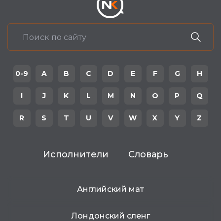
0-9
A
B
C
D
E
F
G
H
I
J
K
L
M
N
O
P
Q
R
S
T
U
V
W
X
Y
Z
Исполнители
Словарь
Английский мат
Лондонский сленг