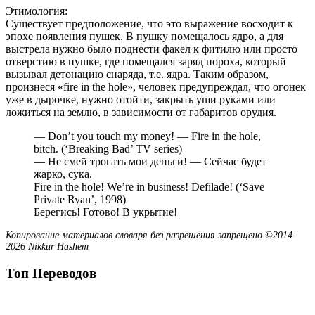
Этимология:
Существует предположение, что это выражение восходит к
эпохе появления пушек. В пушку помещалось ядро, а для
выстрела нужно было поднести факел к фитилю или просто
отверстию в пушке, где помещался заряд пороха, который
вызывал детонацию снаряда, т.е. ядра. Таким образом,
произнеся «fire in the hole», человек предупреждал, что огонек
уже в дырочке, нужно отойти, закрыть уши руками или
ложиться на землю, в зависимости от габаритов орудия.
— Don’t you touch my money! — Fire in the hole,
bitch. (‘Breaking Bad’ TV series)
— Не смей трогать мои деньги! — Сейчас будет
жарко, сука.
Fire in the hole! We’re in business! Defilade! (‘Save
Private Ryan’, 1998)
Берегись! Готово! В укрытие!
Копирование материалов словаря без разрешения запрещено.©2014-
2026 Nikkur Hashem
Топ Переводов