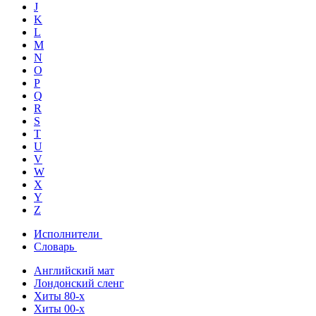
J
K
L
M
N
O
P
Q
R
S
T
U
V
W
X
Y
Z
Исполнители
Словарь
Английский мат
Лондонский сленг
Хиты 80-х
Хиты 00-х