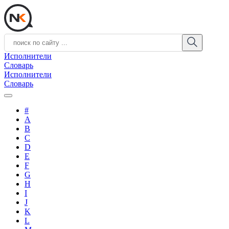
Исполнители
Словарь
Исполнители
Словарь
#
A
B
C
D
E
F
G
H
I
J
K
L