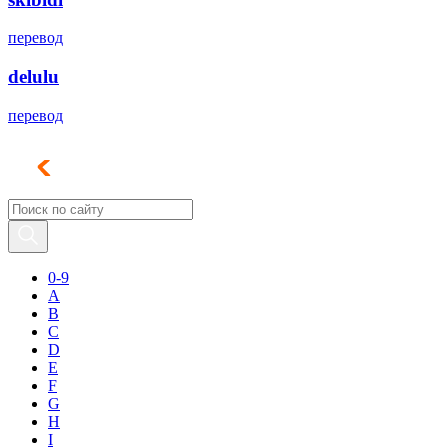
перевод
delulu
перевод
0-9
A
B
C
D
E
F
G
H
I