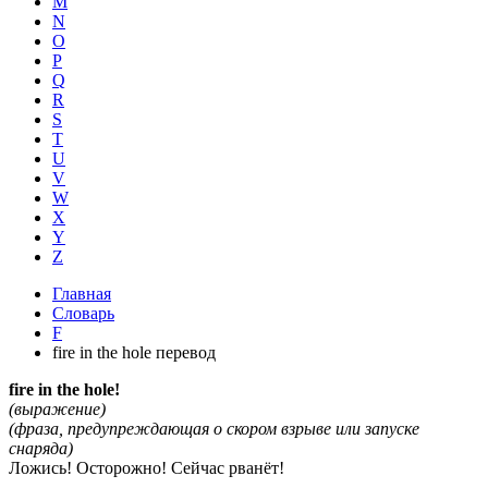
M
N
O
P
Q
R
S
T
U
V
W
X
Y
Z
Главная
Словарь
F
fire in the hole перевод
fire in the hole!
(выражение)
(фраза, предупреждающая о скором взрыве или запуске
снаряда)
Ложись! Осторожно! Сейчас рванёт!