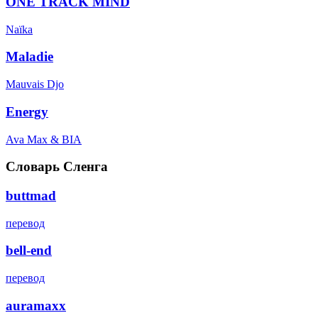
ONE TRACK MIND
Naïka
Maladie
Mauvais Djo
Energy
Ava Max & BIA
Словарь Сленга
buttmad
перевод
bell-end
перевод
auramaxx