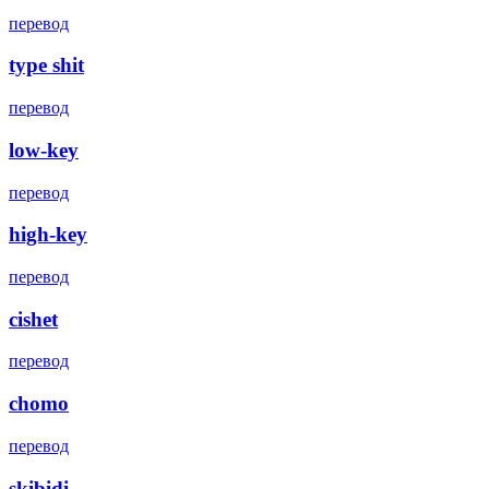
перевод
type shit
перевод
low-key
перевод
high-key
перевод
cishet
перевод
chomo
перевод
skibidi