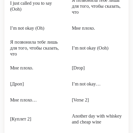
Я позвонила тебе лишь
I just called you to say
для того, чтобы сказать,
(Ooh)
что
I’m not okay (Oh)
Мне плохо.
Я позвонила тебе лишь
для того, чтобы сказать,
I’m not okay (Ooh)
что
Мне плохо.
[Drop]
[Дроп]
I’m not okay…
Мне плохо…
[Verse 2]
Another day with whiskey
[Куплет 2]
and cheap wine