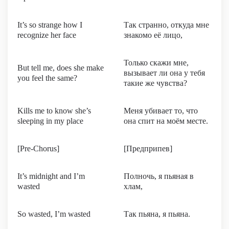
It’s so strange how I
Так странно, откуда мне
recognize her face
знакомо её лицо,
Только скажи мне,
But tell me, does she make
вызывает ли она у тебя
you feel the same?
такие же чувства?
Kills me to know she’s
Меня убивает то, что
sleeping in my place
она спит на моём месте.
[Pre-Chorus]
[Предприпев]
It’s midnight and I’m
Полночь, я пьяная в
wasted
хлам,
So wasted, I’m wasted
Так пьяна, я пьяна.