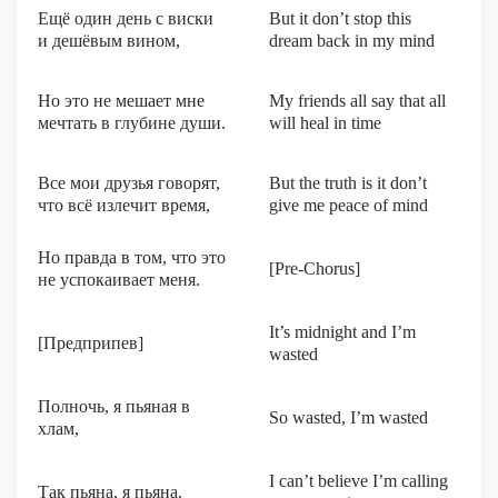
Ещё один день с виски
But it don’t stop this
и дешёвым вином,
dream back in my mind
Но это не мешает мне
My friends all say that all
мечтать в глубине души.
will heal in time
Все мои друзья говорят,
But the truth is it don’t
что всё излечит время,
give me peace of mind
Но правда в том, что это
[Pre-Chorus]
не успокаивает меня.
It’s midnight and I’m
[Предприпев]
wasted
Полночь, я пьяная в
So wasted, I’m wasted
хлам,
I can’t believe I’m calling
Так пьяна, я пьяна.