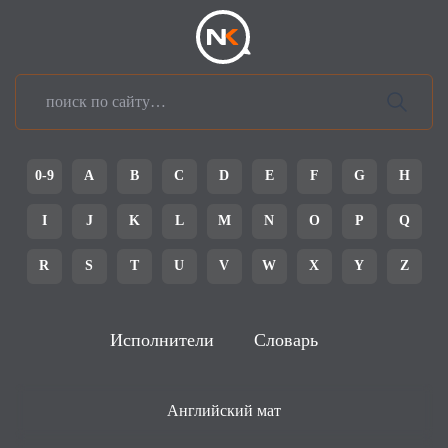
0-9
A
B
C
D
E
F
G
H
I
J
K
L
M
N
O
P
Q
R
S
T
U
V
W
X
Y
Z
Исполнители
Словарь
Английский мат