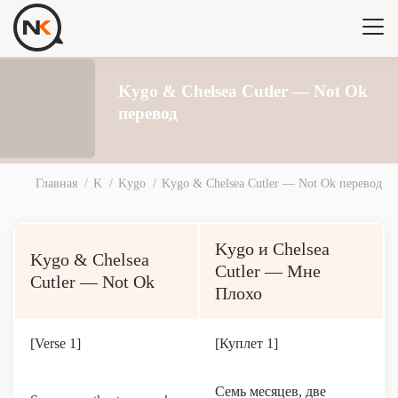
Kygo & Chelsea Cutler — Not Ok
перевод
Главная
K
Kygo
Kygo & Chelsea Cutler — Not Ok перевод
Kygo и Chelsea
Kygo & Chelsea
Cutler — Мне
Cutler — Not Ok
Плохо
[Verse 1]
[Куплет 1]
Семь месяцев, две