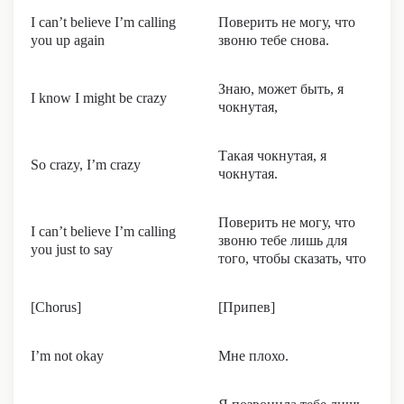
I can’t believe I’m calling
Поверить не могу, что
you up again
звоню тебе снова.
Знаю, может быть, я
I know I might be crazy
чокнутая,
Такая чокнутая, я
So crazy, I’m crazy
чокнутая.
Поверить не могу, что
I can’t believe I’m calling
звоню тебе лишь для
you just to say
того, чтобы сказать, что
[Chorus]
[Припев]
I’m not okay
Мне плохо.