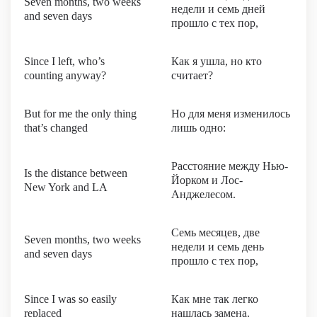
Seven months, two weeks
недели и семь дней
and seven days
прошло с тех пор,
Since I left, who’s
Как я ушла, но кто
counting anyway?
считает?
But for me the only thing
Но для меня изменилось
that’s changed
лишь одно:
Расстояние между Нью-
Is the distance between
Йорком и Лос-
New York and LA
Анджелесом.
Семь месяцев, две
Seven months, two weeks
недели и семь день
and seven days
прошло с тех пор,
Since I was so easily
Как мне так легко
replaced
нашлась замена.