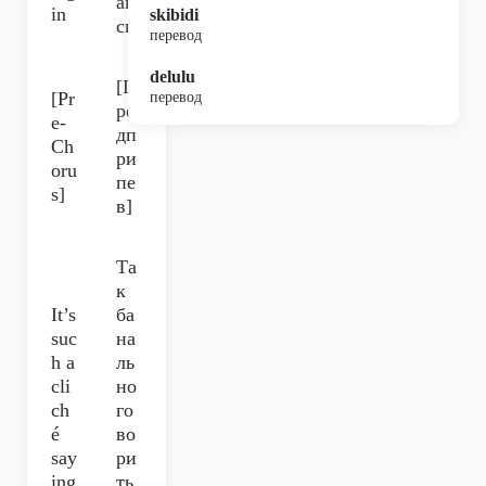
аю
in
skibidi
сь.
перевод
delulu
[П
[Pr
перевод
ре
e-
дп
Ch
ри
oru
пе
s]
в]
Та
к
It’s
ба
suc
на
h a
ль
cli
но
ch
го
é
во
say
ри
ing
ть,