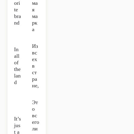
ori
ма
te
я
bra
ма
nd
рк
а
Из
In
вс
all
ех
of
в
the
ст
lan
ра
d
не,
Эт
о
вс
It’s
его
jus
ли
t a