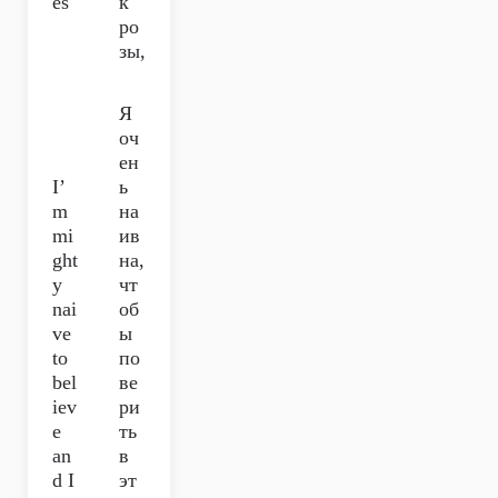
es
к
ро
зы,
Я
оч
ен
I’
ь
m
на
mi
ив
ght
на,
y
чт
nai
об
ve
ы
to
по
bel
ве
iev
ри
e
ть
an
в
d I
эт