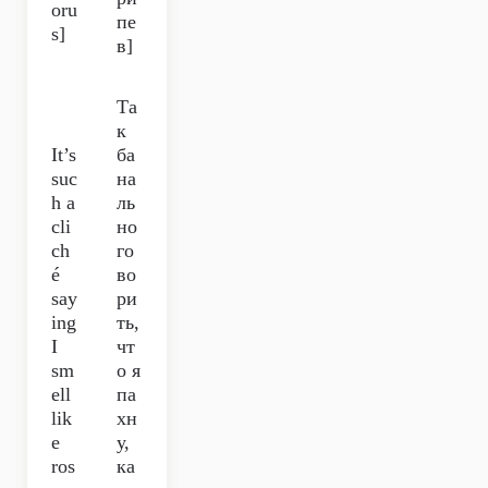
oru
пе
s]
в]
Та
к
It’s
ба
suc
на
h a
ль
cli
но
ch
го
é
во
say
ри
ing
ть,
I
чт
sm
о я
ell
па
lik
хн
e
у,
ros
ка