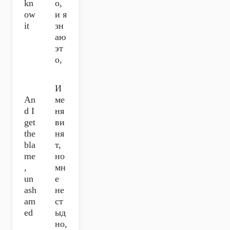
kn
о,
ow
и я
it
зн
аю
эт
о,
И
An
ме
d I
ня
get
ви
the
ня
bla
т,
me
но
,
мн
un
е
ash
не
am
ст
ed
ыд
но,