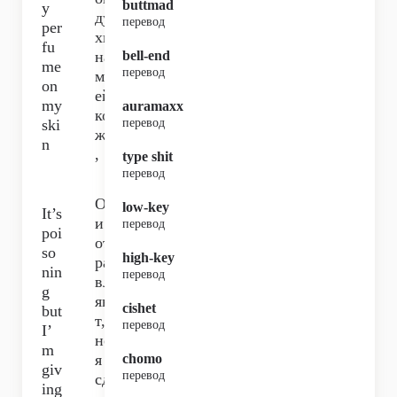
buttmad
y
ду
перевод
per
хи
fu
на
bell-end
me
перевод
мо
on
ей
my
auramaxx
ко
ski
перевод
же
n
,
type shit
перевод
Он
low-key
It’s
и
перевод
poi
от
so
high-key
ра
nin
перевод
вл
g
яю
cishet
but
т,
перевод
I’
но
m
я
chomo
giv
перевод
сд
ing