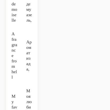
de
де
mo
му
ise
азе
lle
ль,
A
fra
Ар
gra
ом
nc
ат
e
из
fro
ад
m
а,
hel
l
М
M
оя
y
лю
fav
би