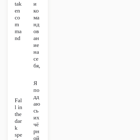
tak
и
en
ко
co
ма
m
нд
ma
ов
nd
ан
ие
на
се
бя,
Я
по
дд
Fal
аю
l in
сь
the
их
dar
чё
k
рн
spe
ой