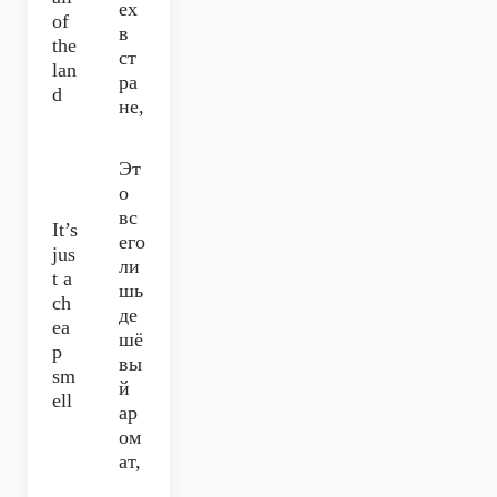
ех
of
в
the
ст
lan
ра
d
не,
Эт
о
вс
It’s
его
jus
ли
t a
шь
ch
де
ea
шё
p
вы
sm
й
ell
ар
ом
ат,