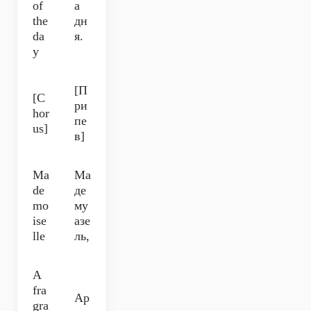
of
а
the
дн
da
я.
y
[П
[C
ри
hor
пе
us]
в]
Ma
Ма
de
де
mo
му
ise
азе
lle
ль,
A
fra
Ар
gra