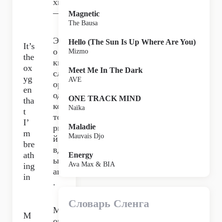
хи
—
Magnetic
The Bausa
Эт
Hello (The Sun Is Up Where Are You)
It’s
о
Mizmo
the
ки
ox
Meet Me In The Dark
сл
yg
AVE
ор
en
од,
ONE TRACK MIND
tha
ко
Naïka
t
то
I’
Maladie
ры
m
Mauvais Djo
й я
bre
вд
ath
Energy
ых
Ava Max & BIA
ing
аю
in
.
Словарь Сленга
М
M
ои