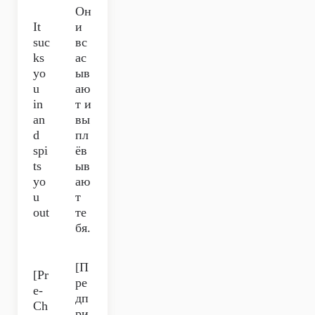
Он
It
и
suc
вс
ks
ас
yo
ыв
u
аю
in
т и
an
вы
d
пл
spi
ёв
ts
ыв
yo
аю
u
т
out
те
бя.
[П
[Pr
ре
e-
дп
Ch
ри