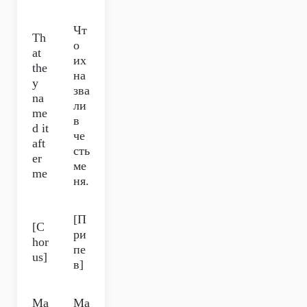
Чт
Th
о
at
их
the
на
y
зва
na
ли
me
в
d it
че
aft
сть
er
ме
me
ня.
[П
[C
ри
hor
пе
us]
в]
Ma
Ма