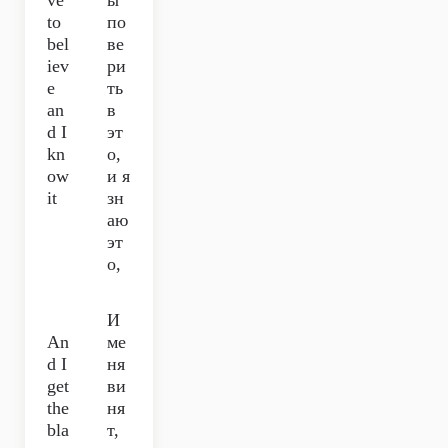
ve
ы
to
по
bel
ве
iev
ри
e
ть
an
в
d I
эт
kn
о,
ow
и я
it
зн
аю
эт
о,
И
An
ме
d I
ня
get
ви
the
ня
bla
т,