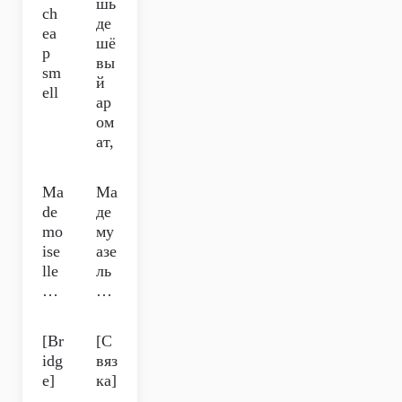
шь
ch
де
ea
шё
p
вы
sm
й
ell
ар
ом
ат,
Ma
Ма
de
де
mo
му
ise
азе
lle
ль
…
…
[Br
[С
idg
вяз
e]
ка]