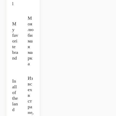
l
М
M
оя
y
лю
fav
би
ori
ма
te
я
bra
ма
nd
рк
а
Из
In
вс
all
ех
of
в
the
ст
lan
ра
d
не,