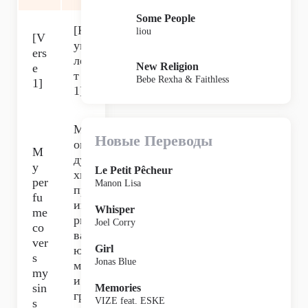
Some People
[К
liou
[V
уп
ers
ле
New Religion
e
т
Bebe Rexha & Faithless
1]
1]
М
Новые Переводы
ои
M
ду
y
Le Petit Pêcheur
хи
per
Manon Lisa
пр
fu
ик
Whisper
me
ры
Joel Corry
co
ва
ver
Girl
ют
s
Jonas Blue
мо
my
и
sin
Memories
гре
VIZE feat. ESKE
s