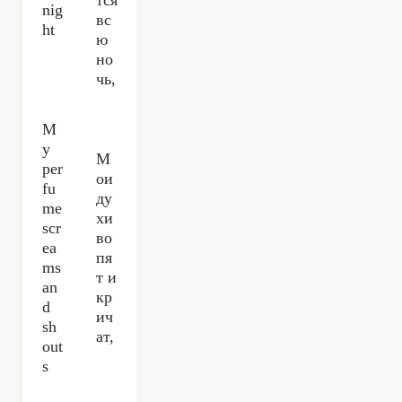
тся
nig
вс
ht
ю
но
чь,
M
y
М
per
ои
fu
ду
me
хи
scr
во
ea
пя
ms
т и
an
кр
d
ич
sh
ат,
out
s