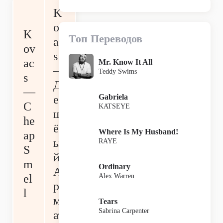
K
ov
K
Топ Переводов
ac
ov
s
ac
Mr. Know It All
—
Teddy Swims
s
Д
—
Gabriela
е
C
KATSEYE
ш
he
ёв
Where Is My Husband!
ap
ы
RAYE
S
й
m
Ordinary
А
Alex Warren
el
ро
l
м
Tears
Sabrina Carpenter
ат