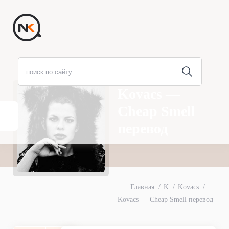
Kovacs —
Cheap Smell
перевод
Главная
K
Kovacs
Kovacs — Cheap Smell перевод