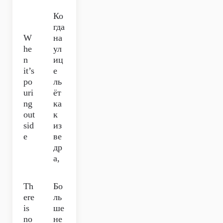
Ко
гда
W
на
he
ул
n
иц
it’s
е
po
ль
uri
ёт
ng
ка
out
к
sid
из
e
ве
др
а,
Th
Бо
ere
ль
is
ше
no
не