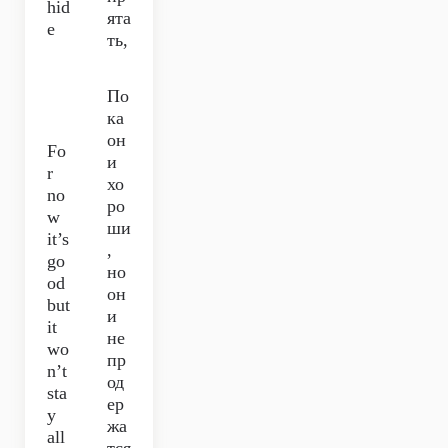
hid
ята
e
ть,
По
ка
он
Fo
и
r
хо
no
ро
w
ши
it’s
,
go
но
od
он
but
и
it
не
wo
пр
n’t
од
sta
ер
y
жа
all