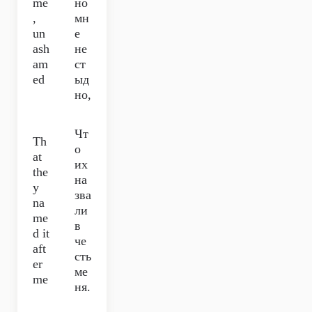
me
но
,
мн
un
е
ash
не
am
ст
ed
ыд
но,
Чт
Th
о
at
их
the
на
y
зва
na
ли
me
в
d it
че
aft
сть
er
ме
me
ня.