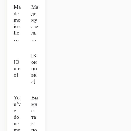
Ma
Ма
de
де
mo
му
ise
азе
lle
ль
…
…
[К
[O
он
utr
цо
o]
вк
а]
Yo
Вы
u’v
мн
e
е
do
та
ne
к
me
по