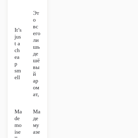
Эт
о
вс
It’s
его
jus
ли
t a
шь
ch
де
ea
шё
p
вы
sm
й
ell
ар
ом
ат,
Ma
Ма
de
де
mo
му
ise
азе