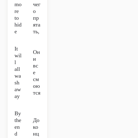
mo
чег
re
о
to
пр
hid
ята
e
ть,
It
Он
wil
и
l
вс
all
е
wa
см
sh
ою
aw
тся
ay
By
the
До
en
ко
d
нц