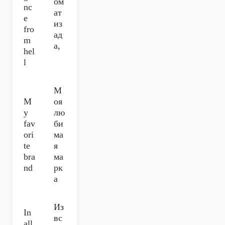
ом
nc
ат
e
из
fro
ад
m
а,
hel
l
М
M
оя
y
лю
fav
би
ori
ма
te
я
bra
ма
nd
рк
а
Из
In
вс
all