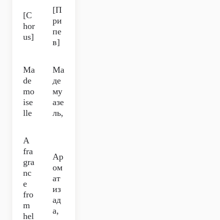
[П
[C
ри
hor
пе
us]
в]
Ma
Ма
de
де
mo
му
ise
азе
lle
ль,
A
fra
Ар
gra
ом
nc
ат
e
из
fro
ад
m
а,
hel