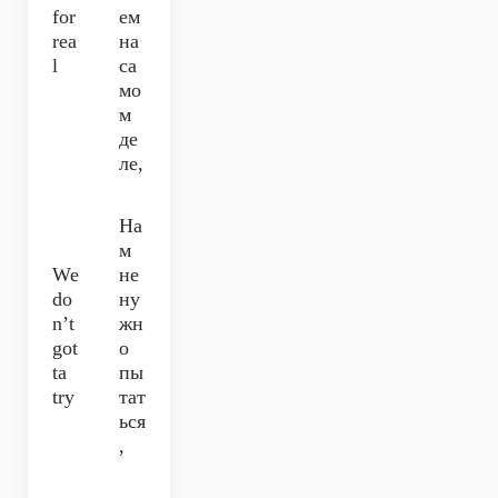
for
ем
rea
на
l
са
мо
м
де
ле,
На
м
We
не
do
ну
n’t
жн
got
о
ta
пы
try
тат
ься
,