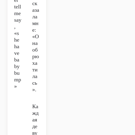
er
ск
tell
аза
me
ла
say
мн
,
е:
«s
«О
he
на
ha
об
ve
рю
ba
ха
by
ти
bu
ла
mp
сь
»
».
Ка
жд
ая
де
ву