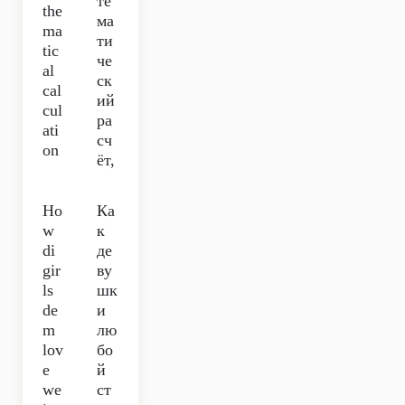
те
the
ма
ma
ти
tic
че
al
ск
cal
ий
cul
ра
ati
сч
on
ёт,
Ho
Ка
w
к
di
де
gir
ву
ls
шк
de
и
m
лю
lov
бо
e
й
we
ст