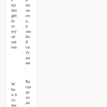
mi
по
dni
лн
ght
оч
in
ь,
ev
в
ery
лю
sit
бо
uat
й
ion
си
ту
ац
ии
.
Ко
W
гда
he
де
n it
ло
co
до
me