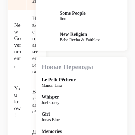
и
Some People
Но
liou
Ne
во
w
е
New Religion
Go
пр
Bebe Rexha & Faithless
ver
ав
nm
ит
ent
ел
,
ьст
Новые Переводы
во,
Le Petit Pêcheur
Manon Lisa
Yo
Вы
u
Whisper
зн
kn
Joel Corry
ает
ow
е!
Girl
!
Jonas Blue
До
Memories