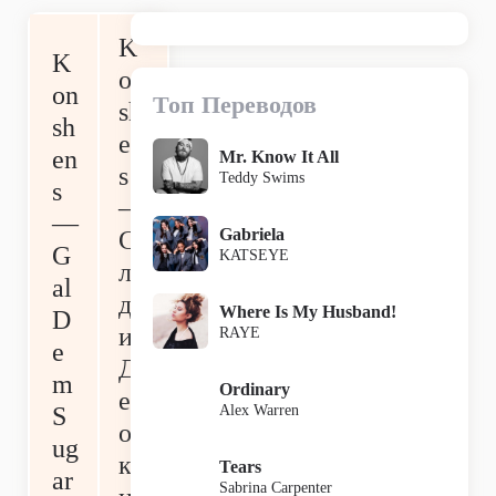
K
K
on
on
Топ Переводов
sh
sh
en
en
Mr. Know It All
s
Teddy Swims
s
—
—
Gabriela
С
G
KATSEYE
ла
al
дк
Where Is My Husband!
D
ие
RAYE
e
Д
m
Ordinary
ев
Alex Warren
S
оч
ug
к
Tears
ar
Sabrina Carpenter