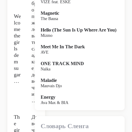
VIZE feat. ESKE
бр
о
Magnetic
We
по
The Bausa
lco
жа
me
ло
Hello (The Sun Is Up Where Are You)
the
ва
Mizmo
gir
ть,
Meet Me In The Dark
ls
сл
AVE
de
ад
m
ки
ONE TRACK MIND
su
е
Naïka
gar
де
Maladie
…
во
Mauvais Djo
чк
и
Energy
…
Ava Max & BIA
Th
Де
e
во
Словарь Сленга
gir
чк