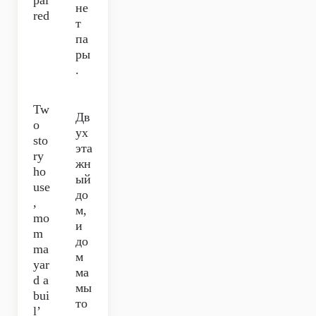
pai
не
red
т
па
ры
.
Tw
Дв
o
ух
sto
эта
ry
жн
ho
ый
use
до
,
м,
mo
и
m
до
ma
м
yar
ма
d a
мы
bui
то
l’