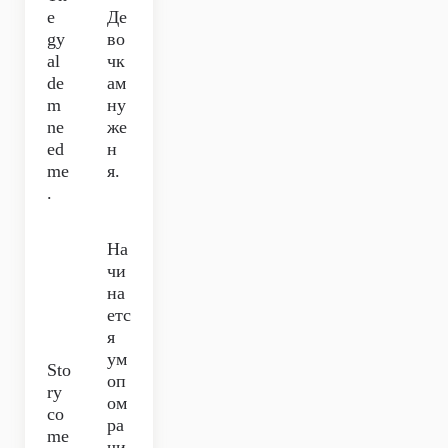
e
Де
gy
во
al
чк
de
ам
m
ну
ne
же
ed
н
me
я.
.
На
чи
на
етс
я
ум
Sto
оп
ry
ом
co
ра
me
чи