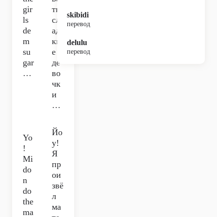
gir
ть,
skibidi
ls
сл
перевод
de
ад
m
ки
delulu
su
е
перевод
gar
де
…
во
чк
и
…
Йо
Yo
у!
!
Я
Mi
пр
do
ои
n
звё
do
л
the
ма
ma