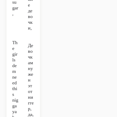
su
е
gar
де
,
во
чк
и,
Th
Де
e
во
gir
чк
ls
ам
de
ну
m
же
ne
н
ed
эт
thi
от
s
ни
nig
гге
ga
р,
ya
да,