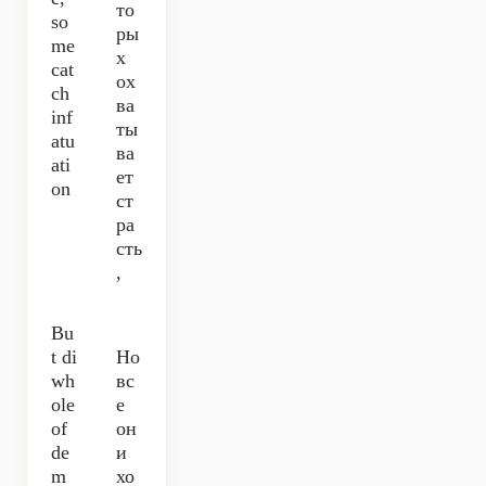
то
so
ры
me
х
cat
ох
ch
ва
inf
ты
atu
ва
ati
ет
on
ст
ра
сть
,
Bu
t di
Но
wh
вс
ole
е
of
он
de
и
m
хо