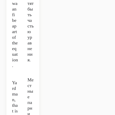
wa
тят
an
бы
fi
ть
be
ча
ap
сть
art
ю
of
ур
the
ав
eq
не
uat
ни
ion
я.
.
Ме
Ya
ст
rd
ны
ma
е
n,
па
tha
рн
t is
и