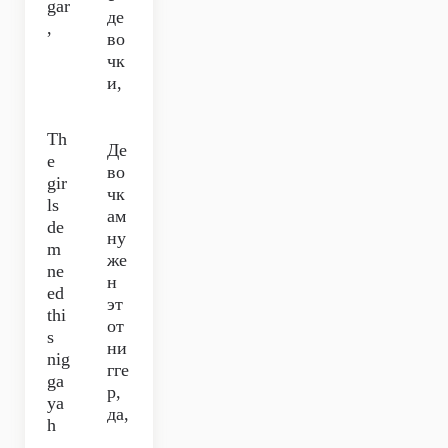
gar
де
,
во
чк
и,
Th
Де
e
во
gir
чк
ls
ам
de
ну
m
же
ne
н
ed
эт
thi
от
s
ни
nig
гге
ga
р,
ya
да,
h