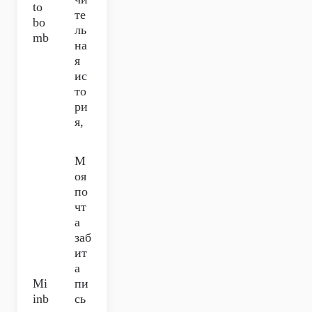
to
те
bo
ль
mb
на
я
ис
то
ри
я,
М
оя
по
чт
а
заб
ит
а
Mi
пи
inb
сь