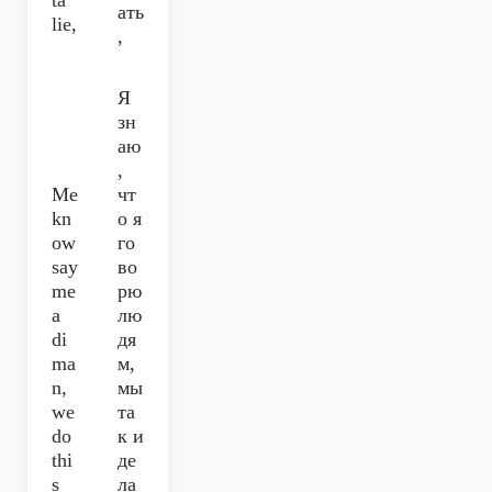
ta
ать
lie,
,
Я
зн
аю
,
Me
чт
kn
о я
ow
го
say
во
me
рю
a
лю
di
дя
ma
м,
n,
мы
we
та
do
к и
thi
де
s
ла