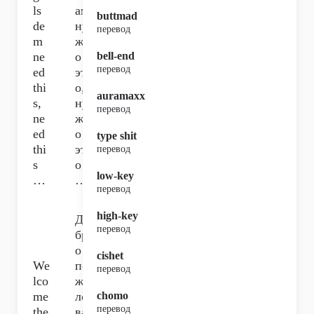
ls
ам
buttmad
de
ну
перевод
m
жн
ne
о
bell-end
перевод
ed
эт
thi
о,
auramaxx
s,
ну
перевод
ne
жн
ed
о
type shit
thi
эт
перевод
s
о
low-key
…
…
перевод
high-key
До
перевод
бр
о
cishet
We
по
перевод
lco
жа
me
ло
chomo
перевод
the
ва