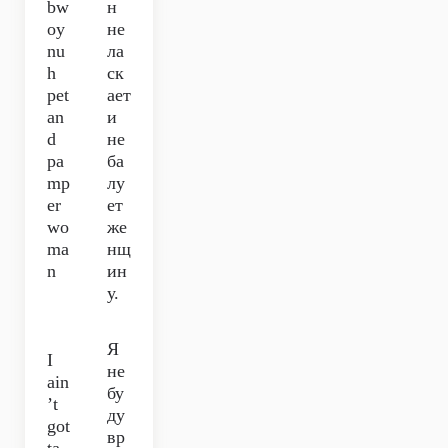
bw
н
oy
не
nu
ла
h
ск
pet
ает
an
и
d
не
pa
ба
mp
лу
er
ет
wo
же
ma
нщ
n
ин
у.
Я
I
не
ain
бу
’t
ду
got
вр