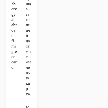
Ev
шк
ery
а
gy
за
al
гра
abr
ни
oa
це
d a
й
fi
да
mi
ст
gre
мн
en
е
car
«зе
d
лё
ну
ю
ка
рт
у»,
М