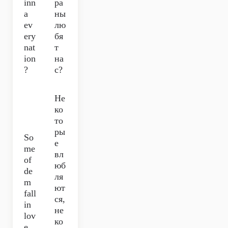
inn
ра
a
ны
ev
лю
ery
бя
nat
т
ion
на
?
с?
Не
ко
то
ры
So
е
me
вл
of
юб
de
ля
m
ют
fall
ся,
in
не
lov
ко
e,