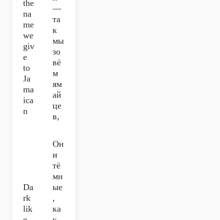
the
—
na
та
me
к
we
мы
giv
зо
e
вё
to
м
Ja
ям
ma
ай
ica
це
n
в,
Он
и
тё
мн
Da
ые
rk
,
lik
ка
e
к