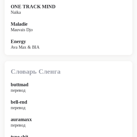
ONE TRACK MIND
Naïka
Maladie
Mauvais Djo
Energy
Ava Max & BIA
Словарь Сленга
buttmad
перевод
bell-end
перевод
auramaxx
перевод
type shit