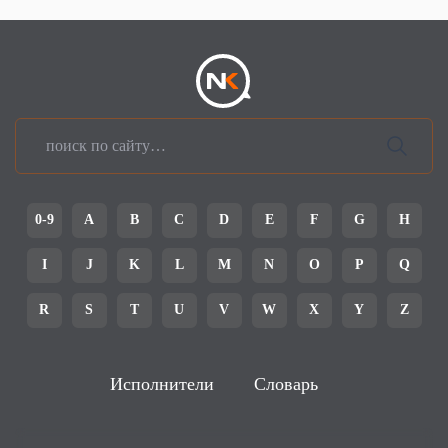
0-9
A
B
C
D
E
F
G
H
I
J
K
L
M
N
O
P
Q
R
S
T
U
V
W
X
Y
Z
Исполнители
Словарь