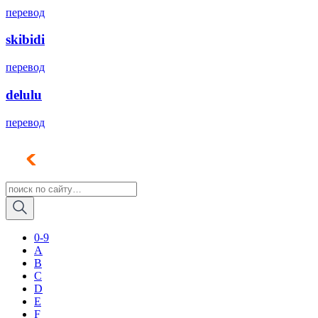
перевод
skibidi
перевод
delulu
перевод
0-9
A
B
C
D
E
F