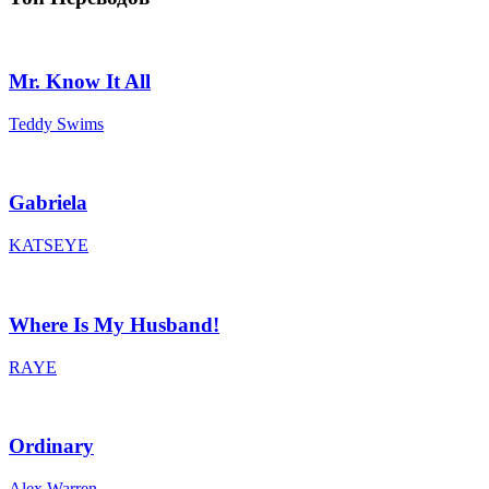
Mr. Know It All
Teddy Swims
Gabriela
KATSEYE
Where Is My Husband!
RAYE
Ordinary
Alex Warren