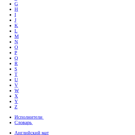
G
H
I
J
K
L
M
N
O
P
Q
R
S
T
U
V
W
X
Y
Z
Исполнители
Словарь
Английский мат