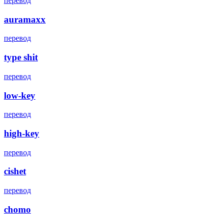
перевод
auramaxx
перевод
type shit
перевод
low-key
перевод
high-key
перевод
cishet
перевод
chomo