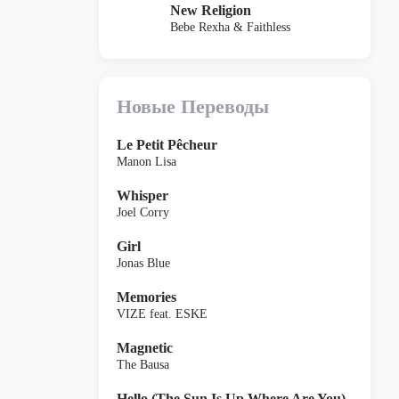
New Religion
Bebe Rexha & Faithless
Новые Переводы
Le Petit Pêcheur
Manon Lisa
Whisper
Joel Corry
Girl
Jonas Blue
Memories
VIZE feat. ESKE
Magnetic
The Bausa
Hello (The Sun Is Up Where Are You)