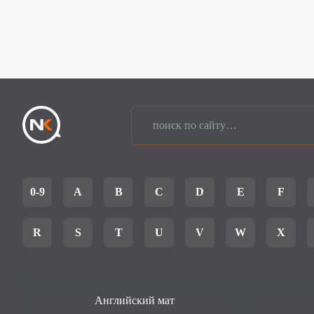
0-9
A
B
C
D
E
F
R
S
T
U
V
W
X
Английский мат