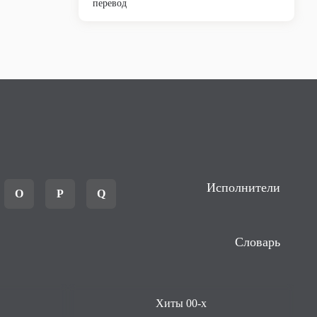
перевод
Исполнители
O
P
Q
Словарь
Хиты 00-х