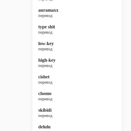
auramaxx
перевод
type shit
перевод
low-key
перевод
high-key
перевод
cishet
перевод
chomo
перевод
skibidi
перевод
delulu