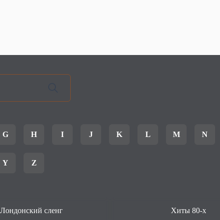
G
H
I
J
K
L
M
N
Y
Z
Лондонский сленг
Хиты 80-х