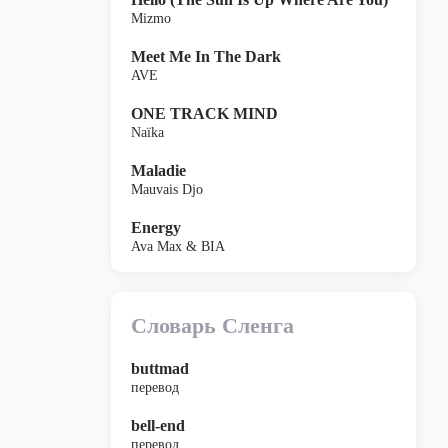
Mizmo
Meet Me In The Dark
AVE
ONE TRACK MIND
Naïka
Maladie
Mauvais Djo
Energy
Ava Max & BIA
Словарь Сленга
buttmad
перевод
bell-end
перевод