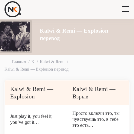
Kalwi & Remi — Explosion
перевод
Главная
K
Kalwi & Remi
Kalwi & Remi — Explosion перевод
Kalwi & Remi —
Kalwi & Remi —
Explosion
Взрыв
Просто включи это, ты
Just play it, you feel it,
чувствуешь это, в тебе
you’ve got it…
это есть…