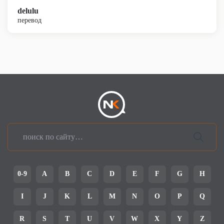
delulu
перевод
0-9
A
B
C
D
E
F
G
H
I
J
K
L
M
N
O
P
Q
R
S
T
U
V
W
X
Y
Z