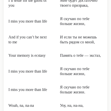
I’ll settle for the ghost of
Мне будет достаточно
you
твоего призрака,
Я скучаю по тебе
I miss you more than life
больше жизни,
And if you can’t be next
И если ты не можешь
to me
быть рядом со мной,
Your memory is ecstasy
Память о тебе — экстаз,
Я скучаю по тебе
I miss you more than life
больше жизни,
Я скучаю по тебе
I miss you more than life
больше жизни.
Woah, na, na-na
Уоу, на, на-на,