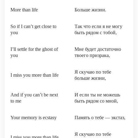
More than life
Больше жизни.
So if I can’t get close to
Так что если я не могу
you
быть рядом с тобой,
I’ll settle for the ghost of
Мне будет достаточно
you
твоего призрака,
Я скучаю по тебе
I miss you more than life
больше жизни,
And if you can’t be next
И если ты не можешь
to me
быть рядом со мной,
Your memory is ecstasy
Память о тебе — экстаз,
Я скучаю по тебе
I miss you more than life