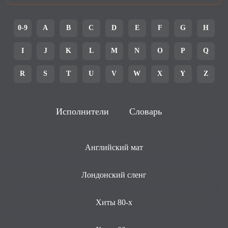
0-9
A
B
C
D
E
F
G
H
I
J
K
L
M
N
O
P
Q
R
S
T
U
V
W
X
Y
Z
Исполнители
Словарь
Английский мат
Лондонский сленг
Хиты 80-х