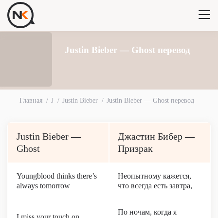
Justin Bieber — Ghost перевод
Главная
J
Justin Bieber
Justin Bieber — Ghost перевод
Justin Bieber —
Джастин Бибер —
Ghost
Призрак
Youngblood thinks there’s
Неопытному кажется,
always tomorrow
что всегда есть завтра,
По ночам, когда я
I miss your touch on