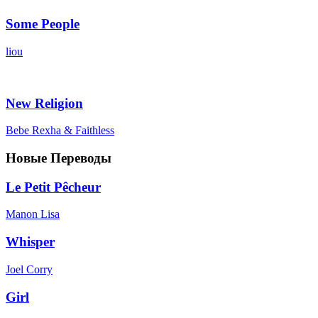
Some People
liou
New Religion
Bebe Rexha & Faithless
Новые Переводы
Le Petit Pêcheur
Manon Lisa
Whisper
Joel Corry
Girl