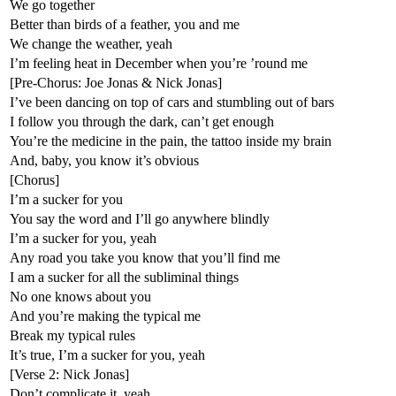
We go together
Better than birds of a feather, you and me
We change the weather, yeah
I’m feeling heat in December when you’re ’round me
[Pre-Chorus: Joe Jonas & Nick Jonas]
I’ve been dancing on top of cars and stumbling out of bars
I follow you through the dark, can’t get enough
You’re the medicine in the pain, the tattoo inside my brain
And, baby, you know it’s obvious
[Chorus]
I’m a sucker for you
You say the word and I’ll go anywhere blindly
I’m a sucker for you, yeah
Any road you take you know that you’ll find me
I am a sucker for all the subliminal things
No one knows about you
And you’re making the typical me
Break my typical rules
It’s true, I’m a sucker for you, yeah
[Verse 2: Nick Jonas]
Don’t complicate it, yeah