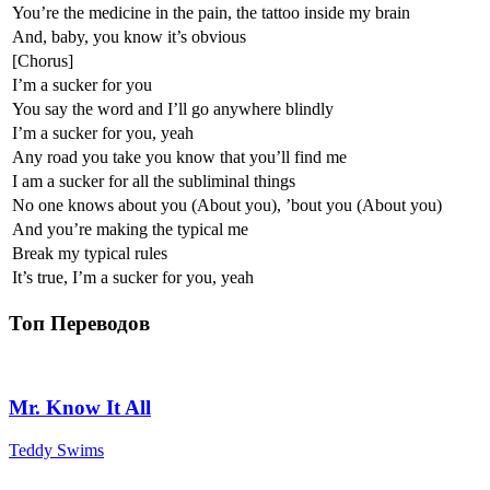
You’re the medicine in the pain, the tattoo inside my brain
And, baby, you know it’s obvious
[Chorus]
I’m a sucker for you
You say the word and I’ll go anywhere blindly
I’m a sucker for you, yeah
Any road you take you know that you’ll find me
I am a sucker for all the subliminal things
No one knows about you (About you), ’bout you (About you)
And you’re making the typical me
Break my typical rules
It’s true, I’m a sucker for you, yeah
Топ Переводов
Mr. Know It All
Teddy Swims