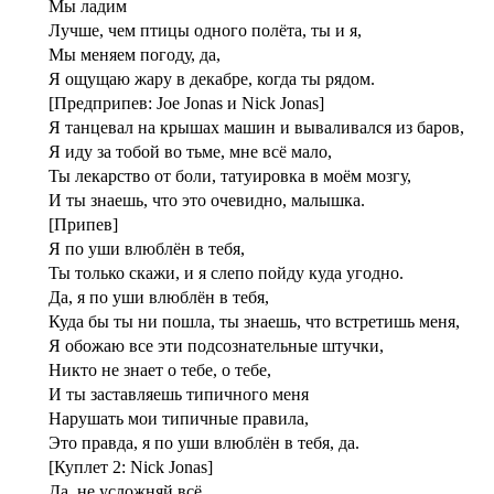
Мы ладим
Лучше, чем птицы одного полёта, ты и я,
Мы меняем погоду, да,
Я ощущаю жару в декабре, когда ты рядом.
[Предприпев: Joe Jonas и Nick Jonas]
Я танцевал на крышах машин и вываливался из баров,
Я иду за тобой во тьме, мне всё мало,
Ты лекарство от боли, татуировка в моём мозгу,
И ты знаешь, что это очевидно, малышка.
[Припев]
Я по уши влюблён в тебя,
Ты только скажи, и я слепо пойду куда угодно.
Да, я по уши влюблён в тебя,
Куда бы ты ни пошла, ты знаешь, что встретишь меня,
Я обожаю все эти подсознательные штучки,
Никто не знает о тебе, о тебе,
И ты заставляешь типичного меня
Нарушать мои типичные правила,
Это правда, я по уши влюблён в тебя, да.
[Куплет 2: Nick Jonas]
Да, не усложняй всё,