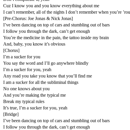
Cuz I know you and you know everything about me
I can’t remember, all of the nights I don’t remember when you’re ’r
[Pre-Chorus: Joe Jonas & Nick Jonas]
I’ve been dancing on top of cars and stumbling out of bars
I follow you through the dark, can’t get enough
You’re the medicine in the pain, the tattoo inside my brain
And, baby, you know it’s obvious
[Chorus]
I’m a sucker for you
You say the word and I’ll go anywhere blindly
I’m a sucker for you, yeah
Any road you take you know that you’ll find me
I am a sucker for all the subliminal things
No one knows about you
And you’re making the typical me
Break my typical rules
It’s true, I’m a sucker for you, yeah
[Bridge]
I’ve been dancing on top of cars and stumbling out of bars
I follow you through the dark, can’t get enough