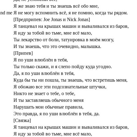
Я же знаю тебя и ты знаешь всё обо мне,
ound me
Я не могу вспомнить всё, я не помню, когда ты рядом.
[Предприпев: Joe Jonas и Nick Jonas]
Я танцевал на крышах машин и вываливался из баров,
Я иду за тобой во тьме, мне всё мало,
Ты лекарство от боли, татуировка в моём мозгу,
И ты знаешь, что это очевидно, малышка.
[Припев]
Я по уши влюблён в тебя,
Ты только скажи, и я слепо пойду куда угодно.
Да, я по уши влюблён в тебя,
Куда бы ты ни пошла, ты знаешь, что встретишь меня,
Я обожаю все эти подсознательные штучки,
Никто не знает о тебе, о тебе,
И ты заставляешь обычного меня
Нарушать мои обычные правила,
Это правда, я по уши влюблён в тебя, да.
[Связка]
Я танцевал на крышах машин и вываливался из баров,
Я иду за тобой во тьме, мне всё мало,