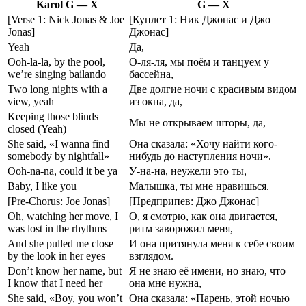
Karol G — X
G — X
[Verse 1: Nick Jonas & Joe
[Куплет 1: Ник Джонас и Джо
Jonas]
Джонас]
Yeah
Да,
Ooh-la-la, by the pool,
О-ля-ля, мы поём и танцуем у
we’re singing bailando
бассейна,
Two long nights with a
Две долгие ночи с красивым видом
view, yeah
из окна, да,
Keeping those blinds
Мы не открываем шторы, да,
closed (Yeah)
She said, «I wanna find
Она сказала: «Хочу найти кого-
somebody by nightfall»
нибудь до наступления ночи».
Ooh-na-na, could it be ya
У-на-на, неужели это ты,
Baby, I like you
Малышка, ты мне нравишься.
[Pre-Chorus: Joe Jonas]
[Предприпев: Джо Джонас]
Oh, watching her move, I
О, я смотрю, как она двигается,
was lost in the rhythms
ритм заворожил меня,
And she pulled me close
И она притянула меня к себе своим
by the look in her eyes
взглядом.
Don’t know her name, but
Я не знаю её имени, но знаю, что
I know that I need her
она мне нужна,
She said, «Boy, you won’t
Она сказала: «Парень, этой ночью