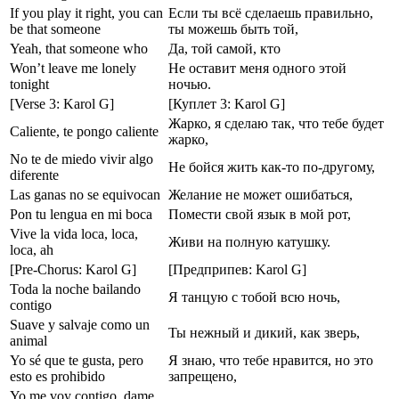
If you play it right, you can
Если ты всё сделаешь правильно,
be that someone
ты можешь быть той,
Yeah, that someone who
Да, той самой, кто
Won’t leave me lonely
Не оставит меня одного этой
tonight
ночью.
[Verse 3: Karol G]
[Куплет 3: Karol G]
Жарко, я сделаю так, что тебе будет
Caliente, te pongo caliente
жарко,
No te de miedo vivir algo
Не бойся жить как-то по-другому,
diferente
Las ganas no se equivocan
Желание не может ошибаться,
Pon tu lengua en mi boca
Помести свой язык в мой рот,
Vive la vida loca, loca,
Живи на полную катушку.
loca, ah
[Pre-Chorus: Karol G]
[Предприпев: Karol G]
Toda la noche bailando
Я танцую с тобой всю ночь,
contigo
Suave y salvaje como un
Ты нежный и дикий, как зверь,
animal
Yo sé que te gusta, pero
Я знаю, что тебе нравится, но это
esto es prohibido
запрещено,
Yo me voy contigo, dame