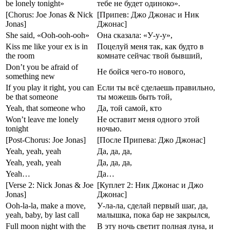
be lonely tonight»
тебе не будет одиноко».
[Chorus: Joe Jonas & Nick
[Припев: Джо Джонас и Ник
Jonas]
Джонас]
She said, «Ooh-ooh-ooh»
Она сказала: «У-у-у»,
Kiss me like your ex is in
Поцелуй меня так, как будто в
the room
комнате сейчас твой бывший,
Don’t you be afraid of
Не бойся чего-то нового,
something new
If you play it right, you can
Если ты всё сделаешь правильно,
be that someone
ты можешь быть той,
Yeah, that someone who
Да, той самой, кто
Won’t leave me lonely
Не оставит меня одного этой
tonight
ночью.
[Post-Chorus: Joe Jonas]
[После Припева: Джо Джонас]
Yeah, yeah, yeah
Да, да, да,
Yeah, yeah, yeah
Да, да, да,
Yeah…
Да…
[Verse 2: Nick Jonas & Joe
[Куплет 2: Ник Джонас и Джо
Jonas]
Джонас]
Ooh-la-la, make a move,
У-ла-ла, сделай первый шаг, да,
yeah, baby, by last call
малышка, пока бар не закрылся,
Full moon night with the
В эту ночь светит полная луна, и