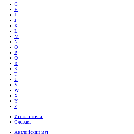
G
H
I
J
K
L
M
N
O
P
Q
R
S
T
U
V
W
X
Y
Z
Исполнители
Словарь
Английский мат