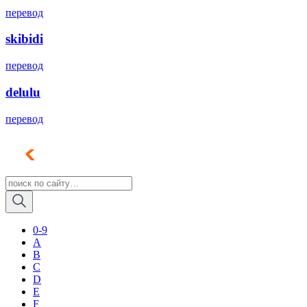
перевод
skibidi
перевод
delulu
перевод
0-9
A
B
C
D
E
F