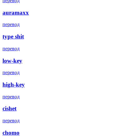
перевод
auramaxx
перевод
type shit
перевод
low-key
перевод
high-key
перевод
cishet
перевод
chomo