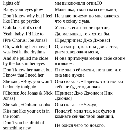
lights off
мы выключили огни,Ю
Baby, your eyes glow
Малышка, твои глаза сверкают,
Don’t know why but I feel
Не знаю почему, но мне кажется,
like I’ma go psycho
что я сойду с ума,
Ooh-la-la, if it’s cool
У-ла-ла, если ты не против,
Yeah, baby, I’d like to
Да, малышка, то я хотел бы.
[Pre-Chorus: Joe Jonas]
[Предприпев: Джо Джонас]
Oh, watching her move, I
О, я смотрю, как она двигается,
was lost in the rhythms
ритм заворожил меня,
And she pulled me close
И она притянула меня к себе своим
by the look in her eyes
взглядом.
Don’t know her name, but
Я не знаю её имени, но знаю, что
I know that I need her
она мне нужна,
She said, «Boy, you won’t
Она сказала: «Парень, этой ночью
be lonely tonight»
тебе не будет одиноко».
[Chorus: Joe Jonas & Nick
[Припев: Джо Джонас и Ник
Jonas]
Джонас]
She said, «Ooh-ooh-ooh»
Она сказала: «У-у-у»,
Kiss me like your ex is in
Поцелуй меня так, как будто в
the room
комнате сейчас твой бывший,
Don’t you be afraid of
Не бойся чего-то нового,
something new