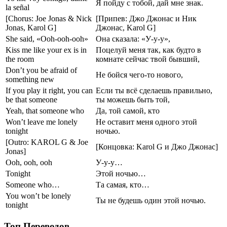
Я пойду с тобой, дай мне знак.
la señal
[Chorus: Joe Jonas & Nick
[Припев: Джо Джонас и Ник
Jonas, Karol G]
Джонас, Karol G]
She said, «Ooh-ooh-ooh»
Она сказала: «У-у-у»,
Kiss me like your ex is in
Поцелуй меня так, как будто в
the room
комнате сейчас твой бывший,
Don’t you be afraid of
Не бойся чего-то нового,
something new
If you play it right, you can
Если ты всё сделаешь правильно,
be that someone
ты можешь быть той,
Yeah, that someone who
Да, той самой, кто
Won’t leave me lonely
Не оставит меня одного этой
tonight
ночью.
[Outro: KAROL G & Joe
[Концовка: Karol G и Джо Джонас]
Jonas]
Ooh, ooh, ooh
У-у-у…
Tonight
Этой ночью…
Someone who…
Та самая, кто…
You won’t be lonely
Ты не будешь один этой ночью.
tonight
Топ Переводов