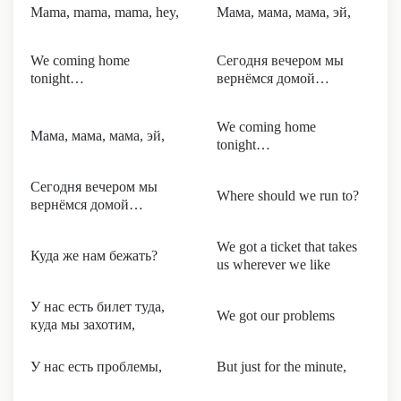
Mama, mama, mama, hey,
Мама, мама, мама, эй,
We coming home
Сегодня вечером мы
tonight…
вернёмся домой…
We coming home
Мама, мама, мама, эй,
tonight…
Сегодня вечером мы
Where should we run to?
вернёмся домой…
We got a ticket that takes
Куда же нам бежать?
us wherever we like
У нас есть билет туда,
We got our problems
куда мы захотим,
У нас есть проблемы,
But just for the minute,