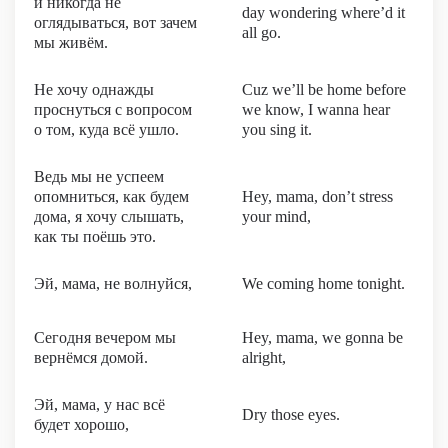
и никогда не
day wondering where’d it
оглядываться, вот зачем
all go.
мы живём.
Не хочу однажды
Cuz we’ll be home before
проснуться с вопросом
we know, I wanna hear
о том, куда всё ушло.
you sing it.
Ведь мы не успеем
опомниться, как будем
Hey, mama, don’t stress
дома, я хочу слышать,
your mind,
как ты поёшь это.
Эй, мама, не волнуйся,
We coming home tonight.
Сегодня вечером мы
Hey, mama, we gonna be
вернёмся домой.
alright,
Эй, мама, у нас всё
Dry those eyes.
будет хорошо,