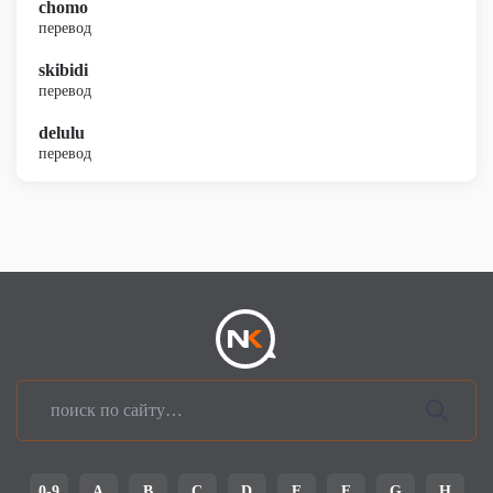
chomo
перевод
skibidi
перевод
delulu
перевод
0-9
A
B
C
D
E
F
G
H