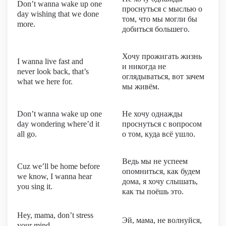
Don’t wanna wake up one
проснуться с мыслью о
day wishing that we done
том, что мы могли бы
more.
добиться большего.
Хочу прожигать жизнь
I wanna live fast and
и никогда не
never look back, that’s
оглядываться, вот зачем
what we here for.
мы живём.
Don’t wanna wake up one
Не хочу однажды
day wondering where’d it
проснуться с вопросом
all go.
о том, куда всё ушло.
Ведь мы не успеем
Cuz we’ll be home before
опомниться, как будем
we know, I wanna hear
дома, я хочу слышать,
you sing it.
как ты поёшь это.
Hey, mama, don’t stress
Эй, мама, не волнуйся,
your mind,