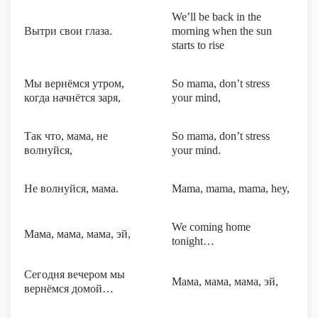
We’ll be back in the
Вытри свои глаза.
morning when the sun
starts to rise
Мы вернёмся утром,
So mama, don’t stress
когда начнётся заря,
your mind,
Так что, мама, не
So mama, don’t stress
волнуйся,
your mind.
Не волнуйся, мама.
Mama, mama, mama, hey,
We coming home
Мама, мама, мама, эй,
tonight…
Сегодня вечером мы
Мама, мама, мама, эй,
вернёмся домой…