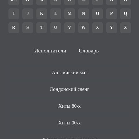
I
J
K
L
M
N
O
P
Q
R
S
T
U
V
W
X
Y
Z
Исполнители
Словарь
Английский мат
Лондонский сленг
Хиты 80-х
Хиты 00-х