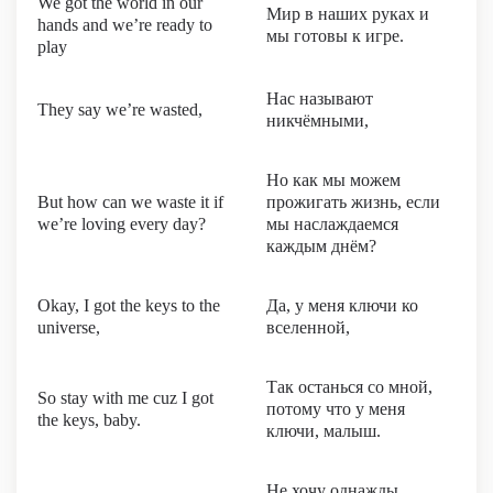
We got the world in our
Мир в наших руках и
hands and we’re ready to
мы готовы к игре.
play
Нас называют
They say we’re wasted,
никчёмными,
Но как мы можем
But how can we waste it if
прожигать жизнь, если
we’re loving every day?
мы наслаждаемся
каждым днём?
Okay, I got the keys to the
Да, у меня ключи ко
universe,
вселенной,
Так останься со мной,
So stay with me cuz I got
потому что у меня
the keys, baby.
ключи, малыш.
Не хочу однажды