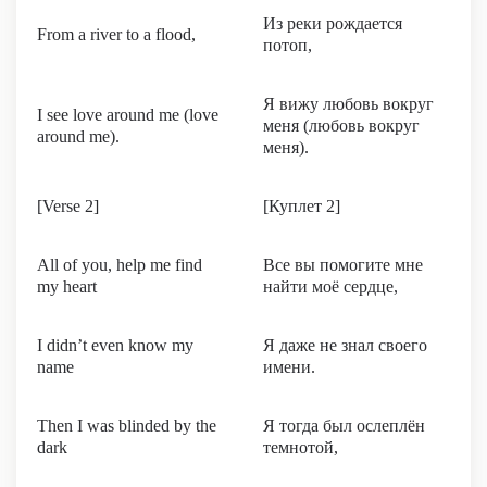
Из реки рождается
From a river to a flood,
потоп,
Я вижу любовь вокруг
I see love around me (love
меня (любовь вокруг
around me).
меня).
[Verse 2]
[Куплет 2]
All of you, help me find
Все вы помогите мне
my heart
найти моё сердце,
I didn’t even know my
Я даже не знал своего
name
имени.
Then I was blinded by the
Я тогда был ослеплён
dark
темнотой,