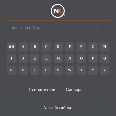
0-9
A
B
C
D
E
F
G
H
I
J
K
L
M
N
O
P
Q
R
S
T
U
V
W
X
Y
Z
Исполнители
Словарь
Английский мат