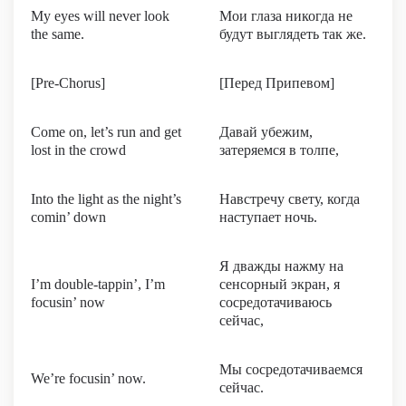
My eyes will never look
Мои глаза никогда не
the same.
будут выглядеть так же.
[Pre-Chorus]
[Перед Припевом]
Come on, let’s run and get
Давай убежим,
lost in the crowd
затеряемся в толпе,
Into the light as the night’s
Навстречу свету, когда
comin’ down
наступает ночь.
Я дважды нажму на
I’m double-tappin’, I’m
сенсорный экран, я
focusin’ now
сосредотачиваюсь
сейчас,
Мы сосредотачиваемся
We’re focusin’ now.
сейчас.