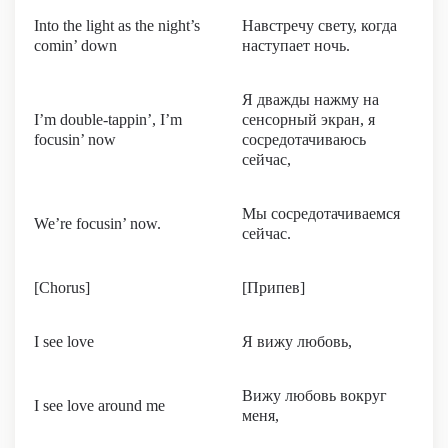
Into the light as the night’s
Навстречу свету, когда
comin’ down
наступает ночь.
Я дважды нажму на
I’m double-tappin’, I’m
сенсорный экран, я
focusin’ now
сосредотачиваюсь
сейчас,
Мы сосредотачиваемся
We’re focusin’ now.
сейчас.
[Chorus]
[Припев]
I see love
Я вижу любовь,
Вижу любовь вокруг
I see love around me
меня,