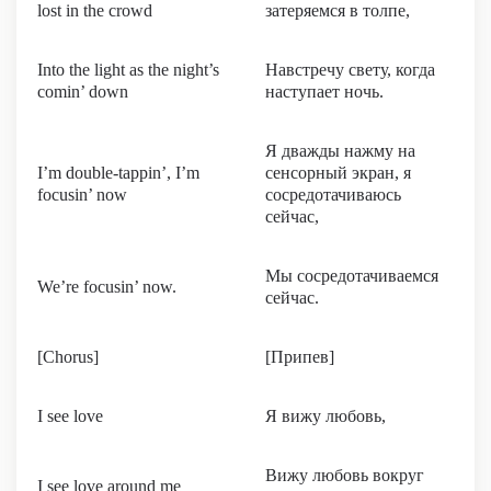
lost in the crowd
затеряемся в толпе,
Into the light as the night’s
Навстречу свету, когда
comin’ down
наступает ночь.
Я дважды нажму на
I’m double-tappin’, I’m
сенсорный экран, я
focusin’ now
сосредотачиваюсь
сейчас,
Мы сосредотачиваемся
We’re focusin’ now.
сейчас.
[Chorus]
[Припев]
I see love
Я вижу любовь,
Вижу любовь вокруг
I see love around me