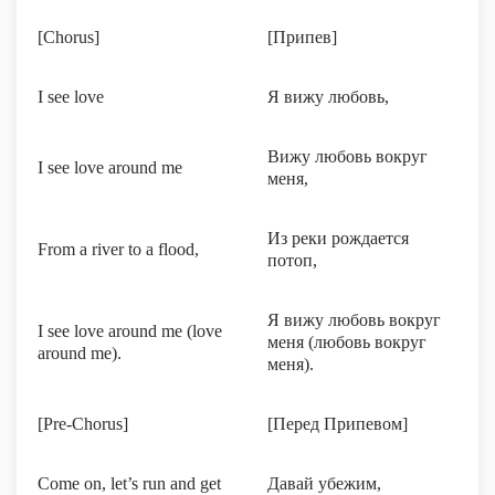
[Chorus]
[Припев]
I see love
Я вижу любовь,
Вижу любовь вокруг
I see love around me
меня,
Из реки рождается
From a river to a flood,
потоп,
Я вижу любовь вокруг
I see love around me (love
меня (любовь вокруг
around me).
меня).
[Pre-Chorus]
[Перед Припевом]
Come on, let’s run and get
Давай убежим,