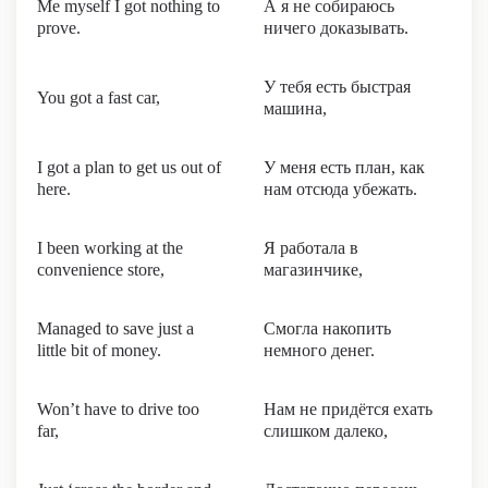
Me myself I got nothing to
А я не собираюсь
prove.
ничего доказывать.
У тебя есть быстрая
You got a fast car,
машина,
I got a plan to get us out of
У меня есть план, как
here.
нам отсюда убежать.
I been working at the
Я работала в
convenience store,
магазинчике,
Managed to save just a
Смогла накопить
little bit of money.
немного денег.
Won’t have to drive too
Нам не придётся ехать
far,
слишком далеко,