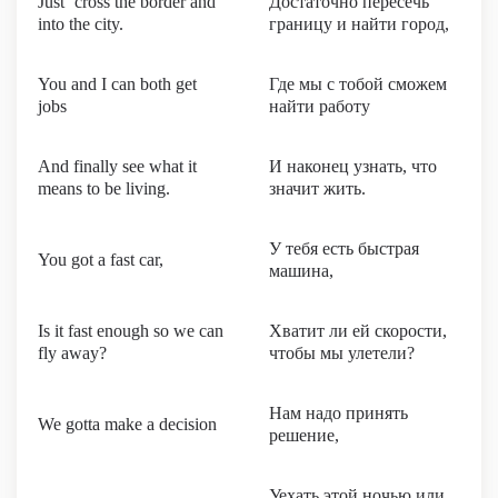
Just ‘cross the border and
Достаточно пересечь
into the city.
границу и найти город,
You and I can both get
Где мы с тобой сможем
jobs
найти работу
And finally see what it
И наконец узнать, что
means to be living.
значит жить.
У тебя есть быстрая
You got a fast car,
машина,
Is it fast enough so we can
Хватит ли ей скорости,
fly away?
чтобы мы улетели?
Нам надо принять
We gotta make a decision
решение,
Уехать этой ночью или