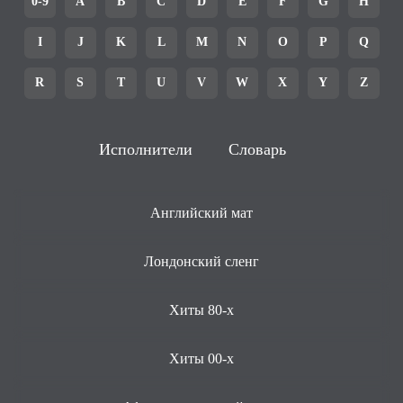
0-9
A
B
C
D
E
F
G
H
I
J
K
L
M
N
O
P
Q
R
S
T
U
V
W
X
Y
Z
Исполнители
Словарь
Английский мат
Лондонский сленг
Хиты 80-х
Хиты 00-х