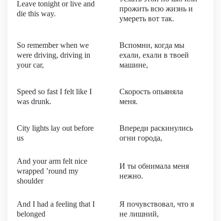
Leave tonight or live and
прожить всю жизнь и
die this way.
умереть вот так.
So remember when we
Вспомни, когда мы
were driving, driving in
ехали, ехали в твоей
your car,
машине,
Speed so fast I felt like I
Скорость опьяняла
was drunk.
меня.
City lights lay out before
Впереди раскинулись
us
огни города,
And your arm felt nice
И ты обнимала меня
wrapped ’round my
нежно.
shoulder
And I had a feeling that I
Я почувствовал, что я
belonged
не лишний,