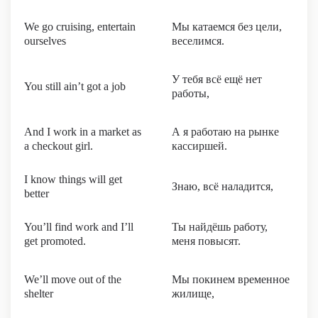
We go cruising, entertain
Мы катаемся без цели,
ourselves
веселимся.
У тебя всё ещё нет
You still ain’t got a job
работы,
And I work in a market as
А я работаю на рынке
a checkout girl.
кассиршей.
I know things will get
Знаю, всё наладится,
better
You’ll find work and I’ll
Ты найдёшь работу,
get promoted.
меня повысят.
We’ll move out of the
Мы покинем временное
shelter
жилище,