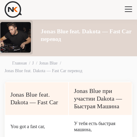
Jonas Blue feat. Dakota — Fast Car
перевод
Главная
J
Jonas Blue
Jonas Blue feat. Dakota — Fast Car перевод
Jonas Blue при
Jonas Blue feat.
участии Dakota —
Dakota — Fast Car
Быстрая Машина
У тебя есть быстрая
You got a fast car,
машина,