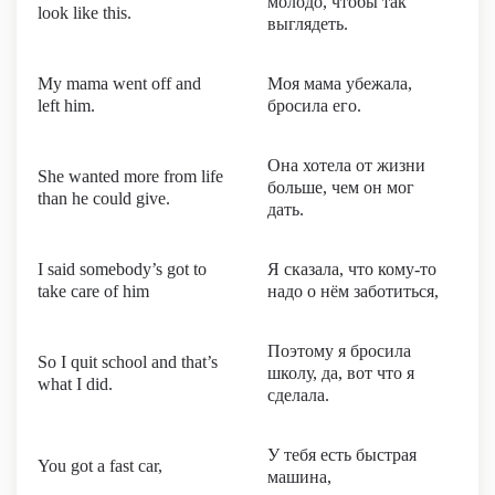
молодо, чтобы так
look like this.
выглядеть.
My mama went off and
Моя мама убежала,
left him.
бросила его.
Она хотела от жизни
She wanted more from life
больше, чем он мог
than he could give.
дать.
I said somebody’s got to
Я сказала, что кому-то
take care of him
надо о нём заботиться,
Поэтому я бросила
So I quit school and that’s
школу, да, вот что я
what I did.
сделала.
У тебя есть быстрая
You got a fast car,
машина,