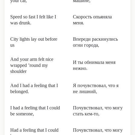
your car,
машине,
Speed so fast I felt like I
Скорость опьяняла
was drunk.
меня.
City lights lay out before
Впереди раскинулись
us
огни города,
And your arm felt nice
И ты обнимала меня
wrapped ’round my
нежно.
shoulder
And I had a feeling that I
Я почувствовал, что я
belonged.
не лишний,
I had a feeling that I could
Почувствовал, что могу
be someone,
стать кем-то,
Had a feeling that I could
Почувствовал, что могу