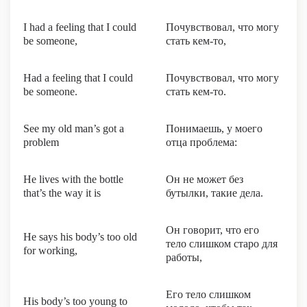
I had a feeling that I could
Почувствовал, что могу
be someone,
стать кем-то,
Had a feeling that I could
Почувствовал, что могу
be someone.
стать кем-то.
See my old man’s got a
Понимаешь, у моего
problem
отца проблема:
He lives with the bottle
Он не может без
that’s the way it is
бутылки, такие дела.
Он говорит, что его
He says his body’s too old
тело слишком старо для
for working,
работы,
Его тело слишком
His body’s too young to