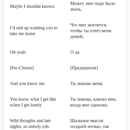
Может, мне надо было
Maybe I shoulda known
знать,
Что мне захочется,
I’d еnd up wanting you to
чтобы ты отвёз меня
take me home
домой,
Oh yеah
О да.
[Pre-Chorus]
[Предприпев]
And you know me
Ты знаешь меня,
You know what I get like
Ты знаешь, каково мне,
when I get lonely
когда мне одиноко.
Wild thoughts and late
Шальные мысли
nights, so unholy (oh-
поздней ночью, так