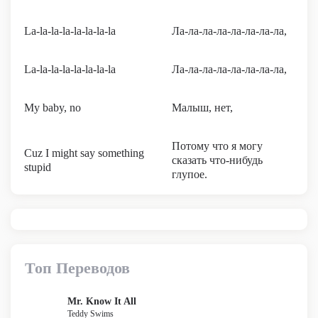
La-la-la-la-la-la-la-la
Ла-ла-ла-ла-ла-ла-ла-ла,
La-la-la-la-la-la-la-la
Ла-ла-ла-ла-ла-ла-ла-ла,
My baby, no
Малыш, нет,
Потому что я могу
Cuz I might say something
сказать что-нибудь
stupid
глупое.
Топ Переводов
Mr. Know It All
Teddy Swims