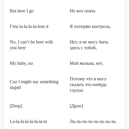
But here I go
Но вот опять
I’ma la-la-la-la-lose it
Я потеряю контроль,
No, I can’t be here with
Нет, я не могу быть
you here
здесь с тобой,
My baby, no
Мой малыш, нет,
Потому что я могу
Cuz I might say something
сказать что-нибудь
stupid
глупое.
[Drop]
[Дроп]
La-la-la-la-la-la-la-la
Ла-ла-ла-ла-ла-ла-ла-ла,