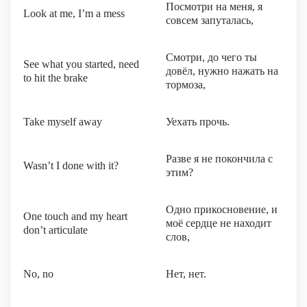
Посмотри на меня, я
Look at me, I’m a mess
совсем запуталась,
Смотри, до чего ты
See what you started, need
довёл, нужно нажать на
to hit the brake
тормоза,
Take myself away
Уехать прочь.
Разве я не покончила с
Wasn’t I done with it?
этим?
Одно прикосновение, и
One touch and my heart
моё сердце не находит
don’t articulate
слов,
No, no
Нет, нет.