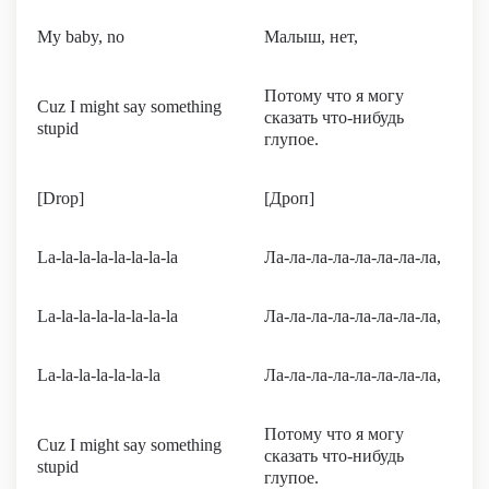
My baby, no
Малыш, нет,
Потому что я могу
Cuz I might say something
сказать что-нибудь
stupid
глупое.
[Drop]
[Дроп]
La-la-la-la-la-la-la-la
Ла-ла-ла-ла-ла-ла-ла-ла,
La-la-la-la-la-la-la-la
Ла-ла-ла-ла-ла-ла-ла-ла,
La-la-la-la-la-la-la
Ла-ла-ла-ла-ла-ла-ла-ла,
Потому что я могу
Cuz I might say something
сказать что-нибудь
stupid
глупое.