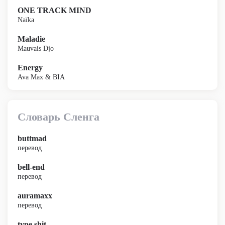
ONE TRACK MIND
Naïka
Maladie
Mauvais Djo
Energy
Ava Max & BIA
Словарь Сленга
buttmad
перевод
bell-end
перевод
auramaxx
перевод
type shit