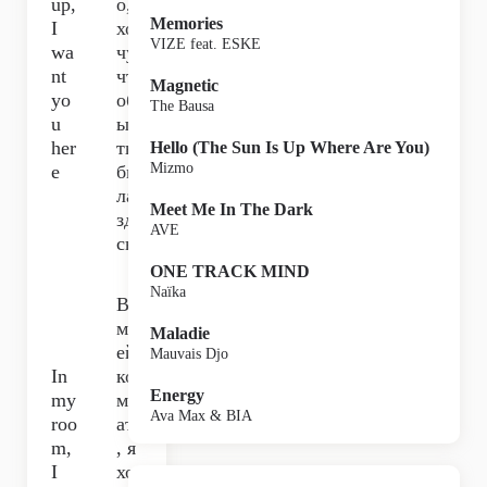
up,
о,
Memories
I
хо
VIZE feat. ESKE
wa
чу,
nt
чт
Magnetic
yo
об
The Bausa
u
ы
her
ты
Hello (The Sun Is Up Where Are You)
Mizmo
e
бы
ла
Meet Me In The Dark
зде
AVE
сь,
ONE TRACK MIND
Naïka
В
мо
Maladie
ей
Mauvais Djo
In
ко
Energy
my
мн
Ava Max & BIA
roo
ате
m,
, я
I
хо