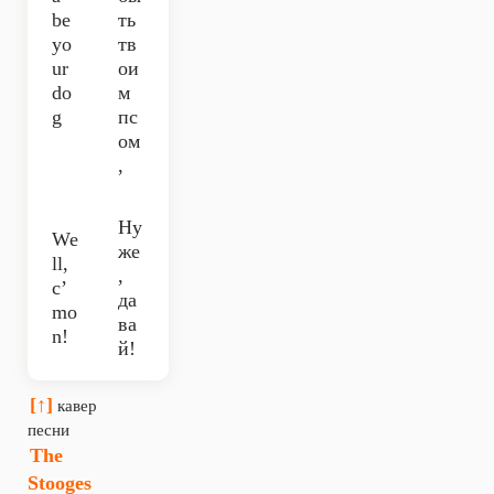
be
ть
yo
тв
ur
ои
do
м
g
пс
ом
,
Ну
We
же
ll,
,
c’
да
mo
ва
n!
й!
[↑]
кавер
песни
The
Stooges