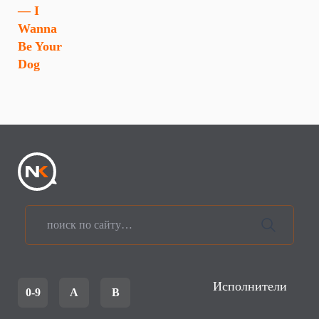
— I
Wanna
Be Your
Dog
Исполнители
0-9
A
B