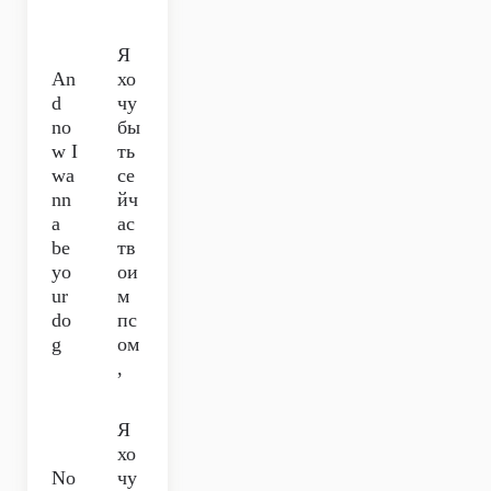
Я
An
хо
d
чу
no
бы
w I
ть
wa
се
nn
йч
a
ас
be
тв
yo
ои
ur
м
do
пс
g
ом
,
Я
хо
No
чу