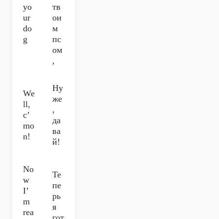
yo
тв
ur
ои
do
м
g
пс
ом
,
Ну
We
же
ll,
,
c’
да
mo
ва
n!
й!
No
Те
w
пе
I’
рь
m
я
rea
гот