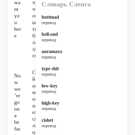
wa
чу,
Словарь Сленга
nt
чт
yo
об
buttmad
u
ы
перевод
her
ты
bell-end
e
бы
перевод
ла
зде
auramaxx
сь,
перевод
type shit
Се
перевод
No
йч
w
ас
low-key
we
мы
перевод
’re
ок
go
high-key
аж
nn
перевод
ем
a
ся
cishet
be
ли
перевод
fac
цо