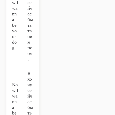
w I
се
wa
йч
nn
ас
a
бы
be
ть
yo
тв
ur
ои
do
м
g
пс
ом
,
Я
хо
No
чу
w I
се
wa
йч
nn
ас
a
бы
be
ть