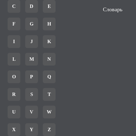
C
D
E
Словарь
F
G
H
I
J
K
L
M
N
O
P
Q
R
S
T
U
V
W
X
Y
Z