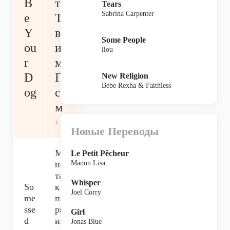
B
ть
Tears
Sabrina Carpenter
e
Т
Y
во
Some People
ou
и
liou
r
м
D
П
New Religion
Bebe Rexha & Faithless
og
со
м
↓
Новые Переводы
М
Le Petit Pêcheur
не
Manon Lisa
та
Whisper
So
к
Joel Corry
me
па
sse
рш
Girl
d
ив
Jonas Blue