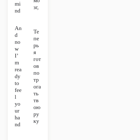
мо
mi
зг,
nd
An
Те
d
пе
no
рь
w
я
I’
гот
m
ов
rea
по
dy
тр
to
ога
fee
ть
l
тв
yo
ою
ur
ру
ha
ку
nd