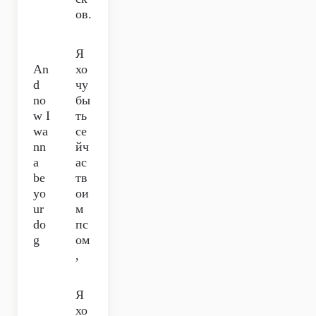
ов.
Я
An
хо
d
чу
no
бы
w I
ть
wa
се
nn
йч
a
ас
be
тв
yo
ои
ur
м
do
пс
g
ом
,
Я
хо