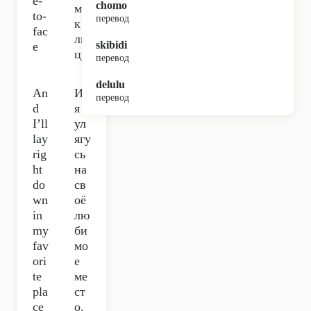
e-
chomo
м
to-
перевод
к
fac
ли
skibidi
e
цу,
перевод
delulu
An
И
перевод
d
я
I’ll
ул
lay
ягу
rig
сь
ht
на
do
св
wn
оё
in
лю
my
би
fav
мо
ori
е
te
ме
pla
ст
ce
о.