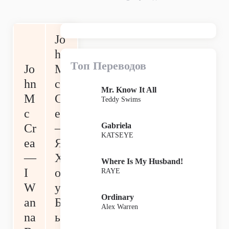
Jo
hn
Топ Переводов
Jo
M
hn
c
Mr. Know It All
M
Cr
Teddy Swims
c
ea
Gabriela
Cr
—
KATSEYE
ea
Я
—
Х
Where Is My Husband!
I
оч
RAYE
W
у
Ordinary
an
Б
Alex Warren
na
ы