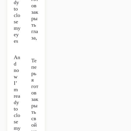
dy
ов
to
зак
clo
ры
se
ть
my
гла
ey
за,
es
An
Те
d
пе
no
рь
w
я
I’
гот
m
ов
rea
зак
dy
ры
to
ть
clo
св
se
ой
my