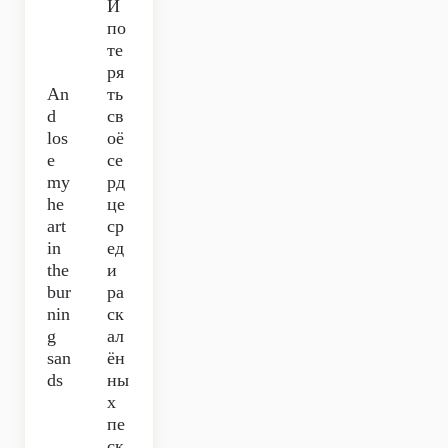
И
по
те
ря
An
ть
d
св
los
оё
e
се
my
рд
he
це
art
ср
in
ед
the
и
bur
ра
nin
ск
g
ал
san
ён
ds
ны
х
пе
ск