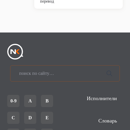
перевод
Исполнители
0-9
A
B
C
D
E
Словарь