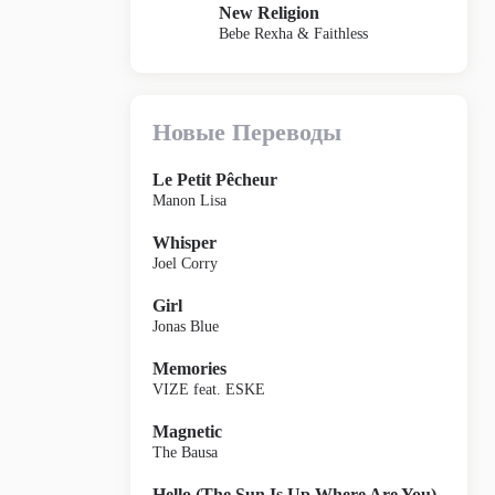
New Religion
Bebe Rexha & Faithless
Новые Переводы
Le Petit Pêcheur
Manon Lisa
Whisper
Joel Corry
Girl
Jonas Blue
Memories
VIZE feat. ESKE
Magnetic
The Bausa
Hello (The Sun Is Up Where Are You)