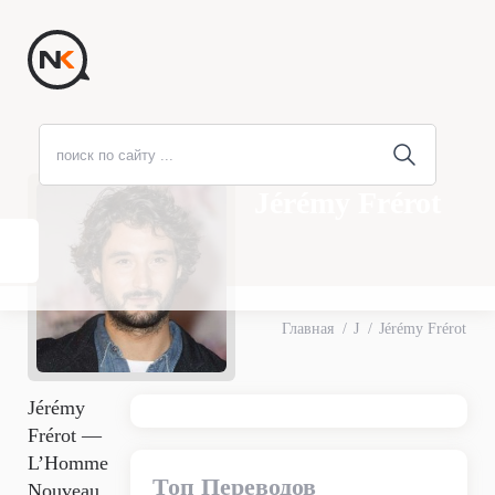
Jérémy Frérot
Главная
J
Jérémy Frérot
Jérémy
Frérot —
L’Homme
Топ Переводов
Nouveau