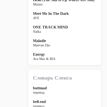
Mizmo
Meet Me In The Dark
AVE
ONE TRACK MIND
Naïka
Maladie
Mauvais Djo
Energy
Ava Max & BIA
Словарь Сленга
buttmad
перевод
bell-end
перевод