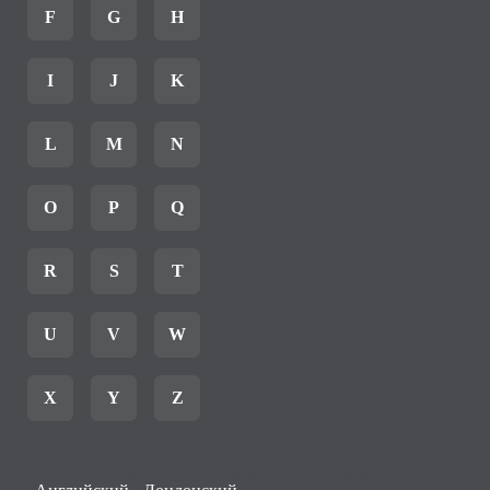
F
G
H
I
J
K
L
M
N
O
P
Q
R
S
T
U
V
W
X
Y
Z