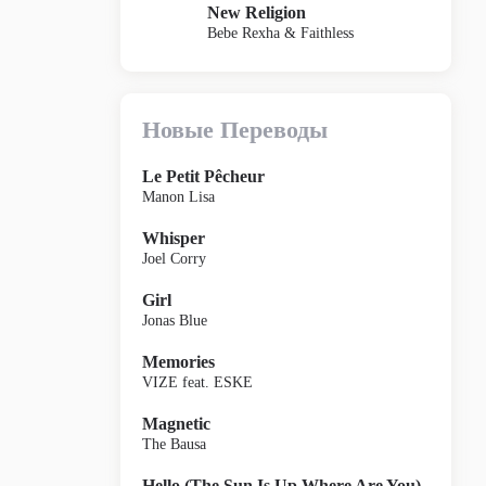
New Religion
Bebe Rexha & Faithless
Новые Переводы
Le Petit Pêcheur
Manon Lisa
Whisper
Joel Corry
Girl
Jonas Blue
Memories
VIZE feat. ESKE
Magnetic
The Bausa
Hello (The Sun Is Up Where Are You)