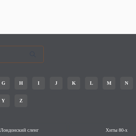
G
H
I
J
K
L
M
N
Y
Z
Лондонский сленг
Хиты 80-х