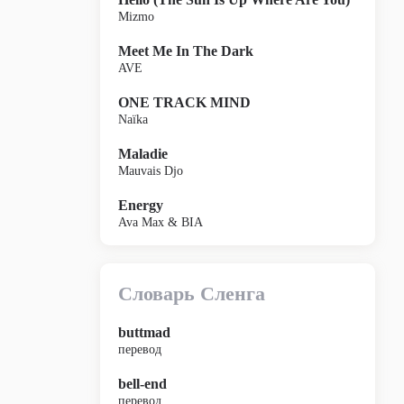
Mizmo
Meet Me In The Dark
AVE
ONE TRACK MIND
Naïka
Maladie
Mauvais Djo
Energy
Ava Max & BIA
Словарь Сленга
buttmad
перевод
bell-end
перевод