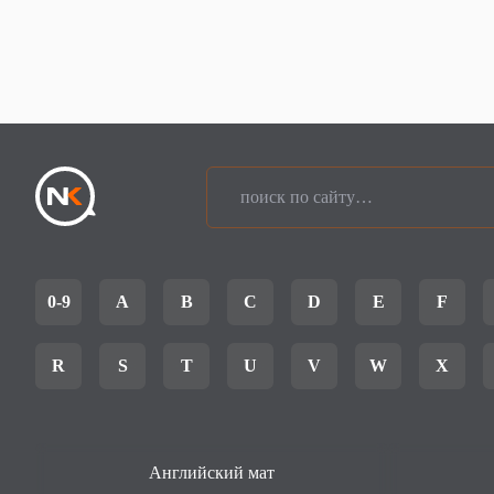
0-9
A
B
C
D
E
F
R
S
T
U
V
W
X
Английский мат