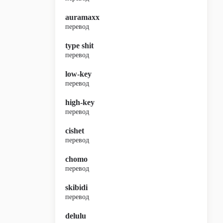
auramaxx
перевод
type shit
перевод
low-key
перевод
high-key
перевод
cishet
перевод
chomo
перевод
skibidi
перевод
delulu