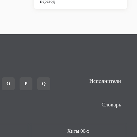
перевод
Исполнители
O
P
Q
Словарь
Хиты 00-х