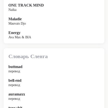
ONE TRACK MIND
Naïka
Maladie
Mauvais Djo
Energy
Ava Max & BIA
Словарь Сленга
buttmad
перевод
bell-end
перевод
auramaxx
перевод
type shit