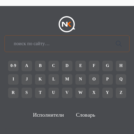
0-9
A
B
C
D
E
F
G
H
I
J
K
L
M
N
O
P
Q
R
S
T
U
V
W
X
Y
Z
Исполнители
Словарь