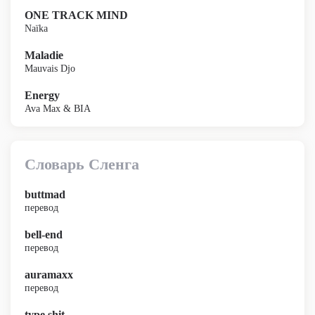
ONE TRACK MIND
Naïka
Maladie
Mauvais Djo
Energy
Ava Max & BIA
Словарь Сленга
buttmad
перевод
bell-end
перевод
auramaxx
перевод
type shit