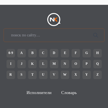
0-9
A
B
C
D
E
F
G
H
I
J
K
L
M
N
O
P
Q
R
S
T
U
V
W
X
Y
Z
Исполнители
Словарь