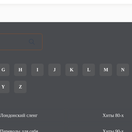
G
H
I
J
K
L
M
N
Y
Z
Лондонский сленг
Хиты 80-х
Переводы для себя
Хиты 90-х