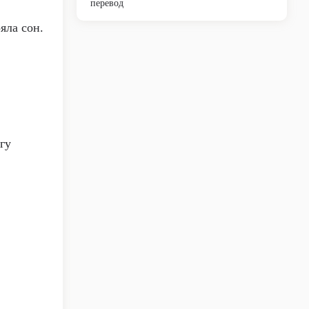
перевод
яла сон.
гу