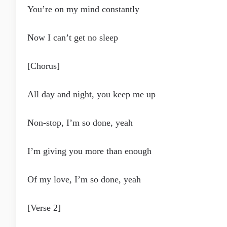
You’re on my mind constantly
Now I can’t get no sleep
[Chorus]
All day and night, you keep me up
Non-stop, I’m so done, yeah
I’m giving you more than enough
Of my love, I’m so done, yeah
[Verse 2]