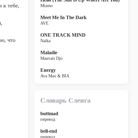
 к тебе,
Mizmo
Meet Me In The Dark
,
AVE
ONE TRACK MIND
ю, что
Naïka
Maladie
Mauvais Djo
Energy
Ava Max & BIA
Словарь Сленга
buttmad
перевод
bell-end
перевод