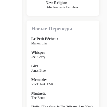
New Religion
Bebe Rexha & Faithless
Новые Переводы
Le Petit Pêcheur
Manon Lisa
Whisper
Joel Corry
Girl
Jonas Blue
Memories
VIZE feat. ESKE
Magnetic
The Bausa
Hello (The Sun Is Up Where Are You)