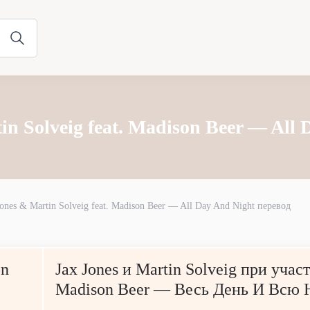
in Solveig feat. Madison Beer — All
Jones & Martin Solveig feat. Madison Beer — All Day And Night перевод
on
Jax Jones и Martin Solveig при учас
Madison Beer — Весь День И Всю 