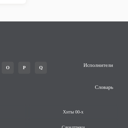
Исполнители
O
P
Q
Словарь
Хиты 00-х
Саундтреки