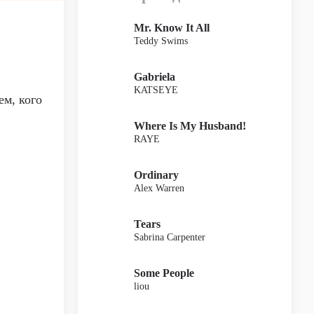
Mr. Know It All
Teddy Swims
Gabriela
KATSEYE
ем, кого
Where Is My Husband!
RAYE
Ordinary
Alex Warren
Tears
Sabrina Carpenter
Some People
liou