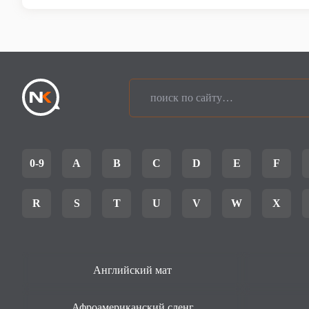
0-9
A
B
C
D
E
F
R
S
T
U
V
W
X
Английский мат
Афроамериканский сленг