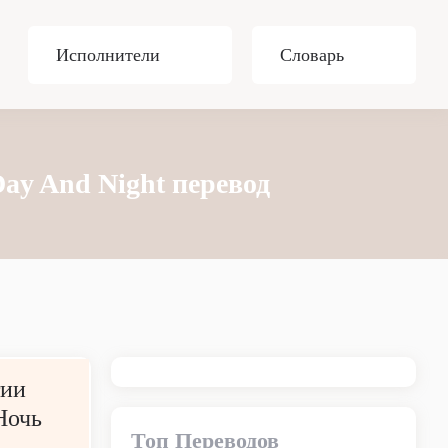
Исполнители
Словарь
 Day And Night перевод
тии
Ночь
Топ Переводов