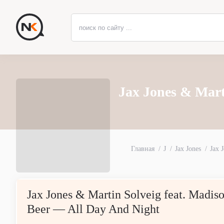
Jax Jones & Mart
Главная
J
Jax Jones
Jax 
Jax Jones & Martin Solveig feat. Madis
Beer — All Day And Night