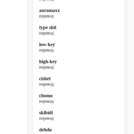
auramaxx
перевод
type shit
перевод
low-key
перевод
high-key
перевод
cishet
перевод
chomo
перевод
skibidi
перевод
delulu