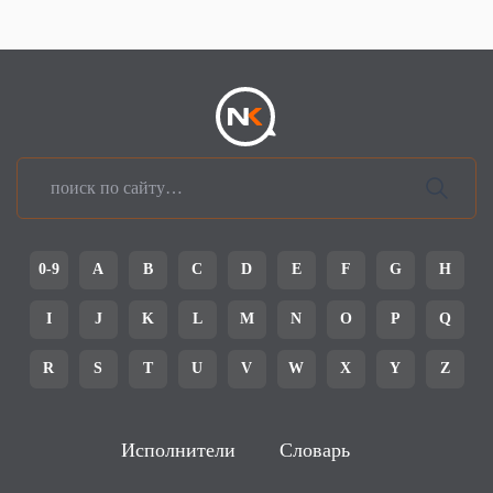
0-9
A
B
C
D
E
F
G
H
I
J
K
L
M
N
O
P
Q
R
S
T
U
V
W
X
Y
Z
Исполнители
Словарь