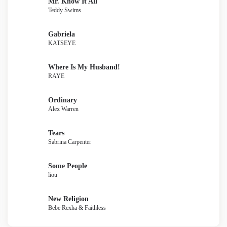
Mr. Know It All
Teddy Swims
Gabriela
KATSEYE
Where Is My Husband!
RAYE
Ordinary
Alex Warren
Tears
Sabrina Carpenter
Some People
liou
New Religion
Bebe Rexha & Faithless