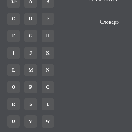
0-9
A
B
C
D
E
Словарь
F
G
H
I
J
K
L
M
N
O
P
Q
R
S
T
U
V
W