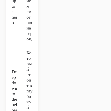
up
ие
to
м
a
см
her
от
o
рю
на
гер
оя,
Ко
то
ры
й
De
ст
ep
ои
do
т в
wn
глу
to
бо
the
ко
bel
й
ow