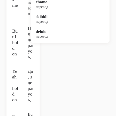
ает
chomo
me
перевод
ме
ня,
skibidi
перевод
Но
Bu
delulu
я
t I
перевод
де
hol
рж
d
ус
on
ь,
Ye
Да
ah
, я
I
де
hol
рж
d
ус
on
ь,
Ес