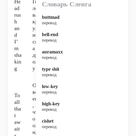
He
Го
Словарь Сленга
ad
ло
rus
ва
buttmad
h
кр
перевод
an
уж
d
ит
bell-end
перевод
I’
ся,
m
а я
auramaxx
sha
др
перевод
kin
ож
g
у
type shit
перевод
От
low-key
вс
перевод
To
его
all
high-key
,
tha
перевод
чт
t
о
cishet
aw
ож
перевод
ait
ид
s