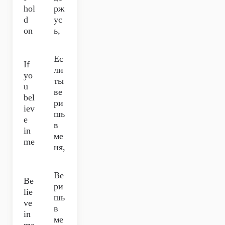
hol
рж
d
ус
on
ь,
Ес
If
ли
yo
ты
u
ве
bel
ри
iev
шь
e
в
in
ме
me
ня,
Ве
Be
ри
lie
шь
ve
в
in
ме