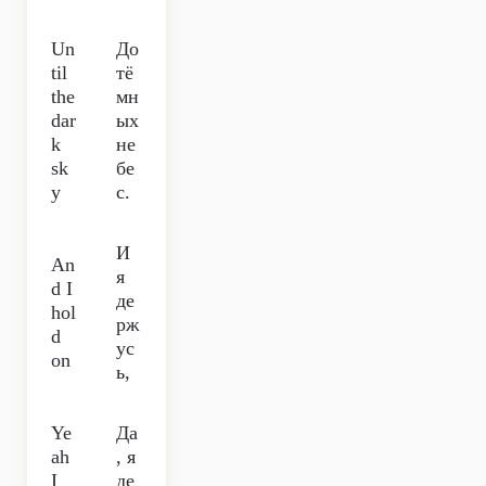
Un
До
til
тё
the
мн
dar
ых
k
не
sk
бе
y
с.
И
An
я
d I
де
hol
рж
d
ус
on
ь,
Ye
Да
ah
, я
I
де