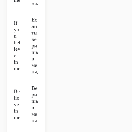
me
ня.
Ес
If
ли
yo
ты
u
ве
bel
ри
iev
шь
e
в
in
ме
me
ня,
Ве
Be
ри
lie
шь
ve
в
in
ме
me
ня.