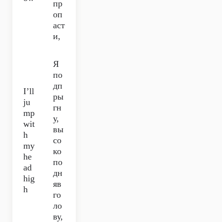
пр
оп
аст
и,
Я
по
дп
I’ll
ры
ju
гн
mp
у,
wit
вы
h
со
my
ко
he
по
ad
дн
hig
яв
h
го
ло
ву,