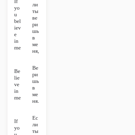
If
ли
yo
ты
u
ве
bel
ри
iev
шь
e
в
in
ме
me
ня,
Ве
Be
ри
lie
шь
ve
в
in
ме
me
ня.
Ес
If
ли
yo
ты
u