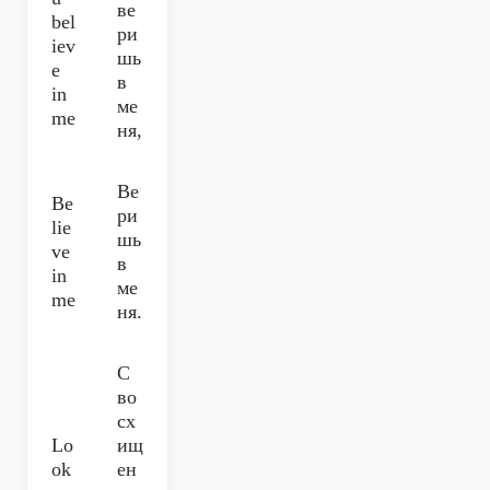
ве
bel
ри
iev
шь
e
в
in
ме
me
ня,
Ве
Be
ри
lie
шь
ve
в
in
ме
me
ня.
С
во
сх
Lo
ищ
ok
ен