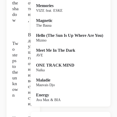
the
от
Memories
sha
те
VIZE feat. ESKE
do
ни
w
,
Magnetic
The Bausa
В
Hello (The Sun Is Up Where Are You)
дв
Mizmo
Tw
ух
o
Meet Me In The Dark
ша
ste
AVE
гах
ps
от
ONE TRACK MIND
to
не
Naïka
the
из
un
Maladie
ве
kn
Mauvais Djo
ст
ow
но
n
Energy
ст
Ava Max & BIA
и,