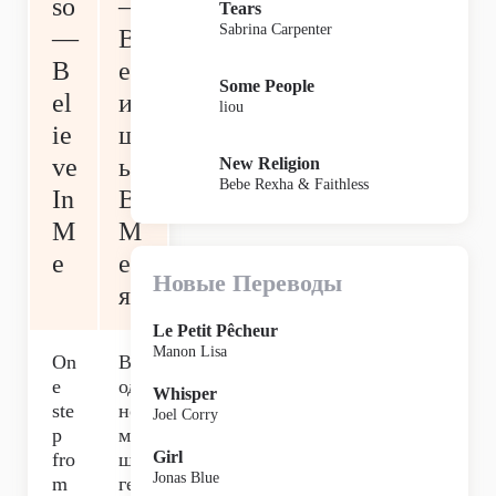
so
—
Tears
Sabrina Carpenter
—
В
B
ер
Some People
el
и
liou
ie
ш
ve
ь
New Religion
Bebe Rexha & Faithless
In
В
M
М
e
ен
Новые Переводы
я
Le Petit Pêcheur
Manon Lisa
On
В
e
од
Whisper
ste
но
Joel Corry
p
м
Girl
fro
ша
Jonas Blue
m
ге