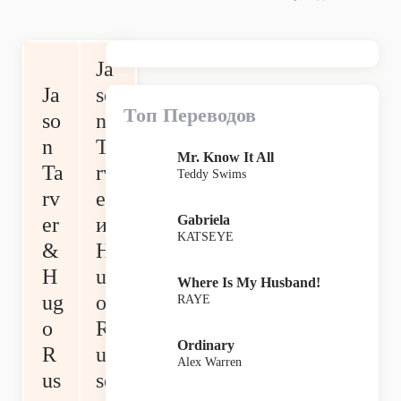
Ja
Ja
so
Топ Переводов
so
n
n
Ta
Mr. Know It All
Ta
rv
Teddy Swims
rv
er
Gabriela
er
и
KATSEYE
&
H
H
ug
Where Is My Husband!
ug
o
RAYE
o
R
Ordinary
R
us
Alex Warren
us
so