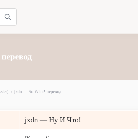
 перевод
sler)
jxdn — So What! перевод
jxdn — Ну И Что!