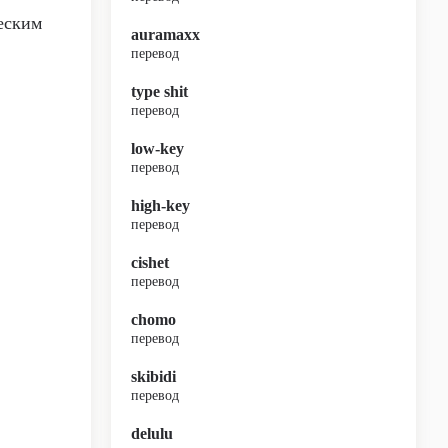
еским
auramaxx
перевод
type shit
перевод
low-key
перевод
high-key
перевод
cishet
перевод
chomo
перевод
skibidi
перевод
delulu