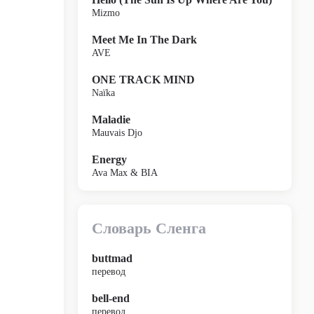
Mizmo
Meet Me In The Dark
AVE
ONE TRACK MIND
Naïka
Maladie
Mauvais Djo
Energy
Ava Max & BIA
Словарь Сленга
buttmad
перевод
bell-end
перевод