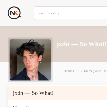
jxdn — So What!
Главная
J
JADN (Jaden Hos
jxdn — So What!