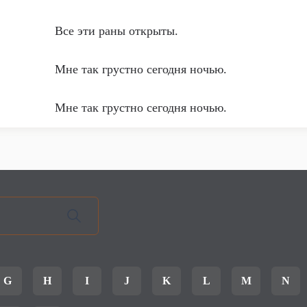
Все эти раны открыты.
Мне так грустно сегодня ночью.
Мне так грустно сегодня ночью.
G
H
I
J
K
L
M
N