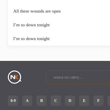
All these wounds are open
I’m so down tonight
I’m so down tonight
0-9
A
B
C
D
E
F