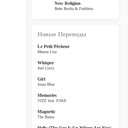
New Religion
Bebe Rexha & Faithless
Новые Переводы
Le Petit Pêcheur
Manon Lisa
Whisper
Joel Corry
Girl
Jonas Blue
Memories
VIZE feat. ESKE
Magnetic
The Bausa
Hello (The Sun Is Up Where Are You)