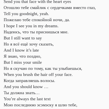
Send you that face with the heart eyes
Отошлю тебе смайлик с сердечками вместо глаз,
Tell you goodnight, yeah.
Пожелаю тебе спокойной ночи, да.
I hope I see you in my dreams.
Надеюсь, что ты приснишься мне.
But I still want to say
Но я всё ещё хочу сказать,
And I know it’s late
Я знаю, что поздно,
But I miss your smile
Но я скучаю по тому, как ты улыбаешься,
When you brush the hair off your face.
Когда заправляешь волосы.
And you should know …
Ты должна знать…
You’re always the last text
Мою последнюю эсэмэску я шлю тебе,