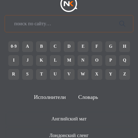
0-9
A
B
C
D
E
F
G
H
I
J
K
L
M
N
O
P
Q
R
S
T
U
V
W
X
Y
Z
Исполнители
Словарь
Английский мат
Лондонский сленг