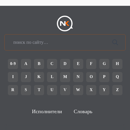
0-9
A
B
C
D
E
F
G
H
I
J
K
L
M
N
O
P
Q
R
S
T
U
V
W
X
Y
Z
Исполнители
Словарь