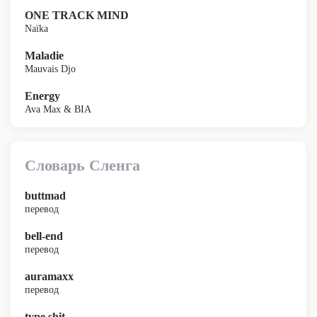
ONE TRACK MIND
Naïka
Maladie
Mauvais Djo
Energy
Ava Max & BIA
Словарь Сленга
buttmad
перевод
bell-end
перевод
auramaxx
перевод
type shit