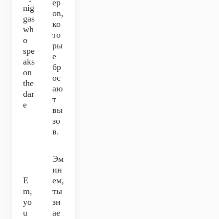
ер
nig
ов,
gas
ко
wh
то
o
ры
spe
е
aks
бр
on
ос
the
аю
dar
т
e
вы
зо
в.
Эм
ин
E
ем,
m,
ты
yo
зн
u
ае