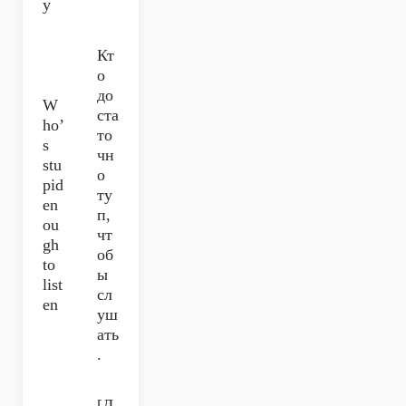
y
Кт
о
до
W
ста
ho’
то
s
чн
stu
о
pid
ту
en
п,
ou
чт
gh
об
to
ы
list
сл
en
уш
ать
.
[Д