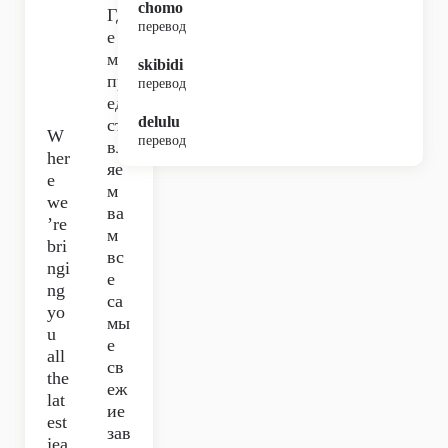
chomo
Гд
перевод
е
мы
skibidi
пр
перевод
ед
delulu
ста
W
перевод
вл
her
яе
e
м
we
ва
’re
м
bri
вс
ngi
е
ng
са
yo
мы
u
е
all
св
the
еж
lat
ие
est
зав
jea