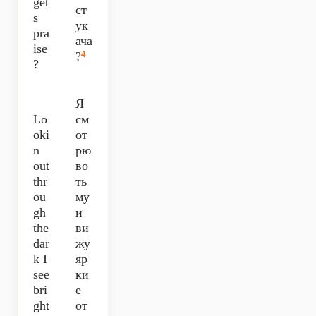
get
ст
s
ук
pra
ача
ise
4
?
?
Я
Lo
см
oki
от
n
рю
out
во
thr
ть
ou
му
gh
и
the
ви
dar
жу
k I
яр
see
ки
bri
е
ght
от