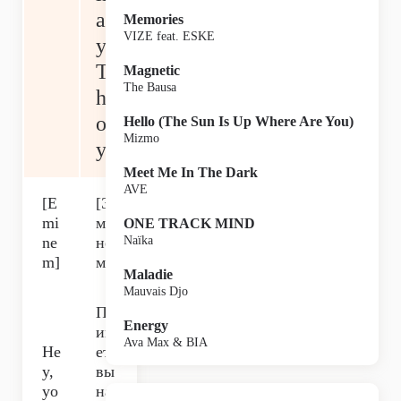
ac
Memories
VIZE feat. ESKE
y
T
Magnetic
The Bausa
he
or
Hello (The Sun Is Up Where Are You)
Mizmo
y]
Meet Me In The Dark
AVE
[E
[Э
mi
ми
ONE TRACK MIND
ne
не
Naïka
m]
м]
Maladie
Mauvais Djo
Пр
Energy
ив
Ava Max & BIA
He
ет,
y,
вы
yo
на