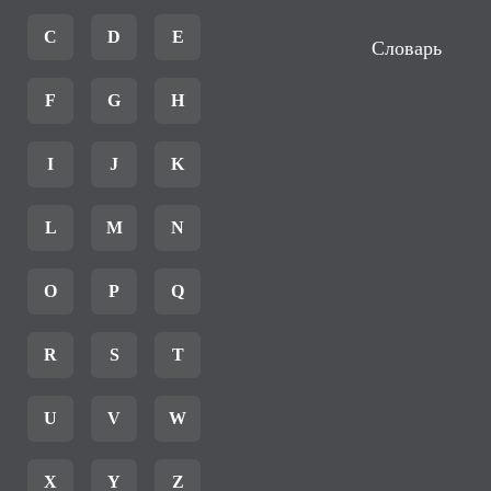
C
D
E
Словарь
F
G
H
I
J
K
L
M
N
O
P
Q
R
S
T
U
V
W
X
Y
Z