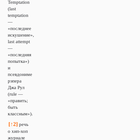
Temptation
(last
temptation
—
«последнее
искушение»,
last attempt
—
«последняя
попытка»)
и
псевдониме
рэпера
Джа Рул
(rule —
«править;
быть
классным»).
[↑2]
речь
о хип-хоп
журнале