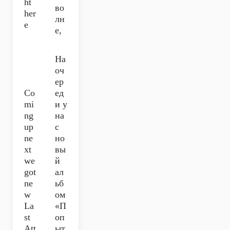
ht
во
her
лн
e
е,
На
оч
ер
Co
ед
mi
и у
ng
на
up
с
ne
но
xt
вы
we
й
got
ал
ne
ьб
w
ом
La
«П
st
оп
Att
ыт