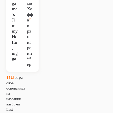
ga
ми
me
Хо
’s
фф
7
Ji
а
m
в
my
рэ
Ho
п-
ffa
иг
,
ре,
nig
ни
ga!
**
ер!
[↑1]
игра
слов,
основанная
на
названии
альбома
Last