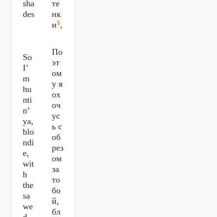
sha
те
des
нк
5
и
,
По
So
эт
I’
ом
m
у я
hu
ох
nti
оч
n’
ус
ya,
ь с
blo
об
ndi
рез
e,
ом
wit
за
h
то
the
бо
sa
й,
we
бл