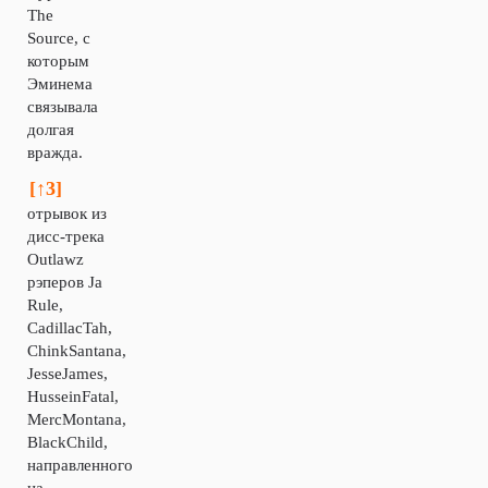
The
Source, с
которым
Эминема
связывала
долгая
вражда.
[↑3]
отрывок из
дисс-трека
Outlawz
рэперов Ja
Rule,
CadillacTah,
ChinkSantana,
JesseJames,
HusseinFatal,
MercMontana,
BlackChild,
направленного