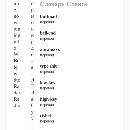
u’r
ст
Словарь Сленга
e
ро
no
ил
buttmad
w
ис
перевод
tun
ь
bell-end
ing
на
перевод
int
ра
o
ди
auramaxx
W
о
перевод
Be
«Д
type shit
lo
аб
перевод
w
л-
the
Ю
low-key
Ra
Не
перевод
dar
-Н
Ra
а-
high-key
dio
Сл
перевод
ух
cishet
у»,
перевод