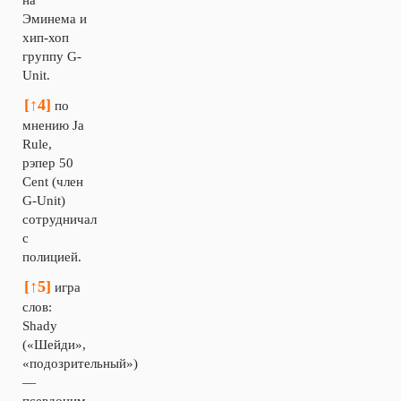
на
Эминема и
хип-хоп
группу G-
Unit.
[↑4]
по
мнению Ja
Rule,
рэпер 50
Cent (член
G-Unit)
сотрудничал
с
полицией.
[↑5]
игра
слов:
Shady
(«Шейди»,
«подозрительный»)
—