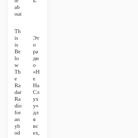
te
ь.
ab
out
Th
is
Эт
is
о
Be
ра
lo
ди
w
о
Th
«Н
e
е
Ra
На
dar
Сл
Ra
ух
dio
у»
for
дл
an
я
yb
вс
od
ех,