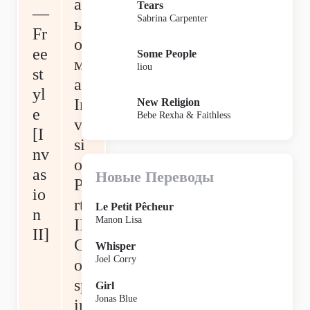
ал
Tears
—
Sabrina Carpenter
ьб
Fr
о
ee
Some People
м
liou
st
а
yl
In
New Religion
e
Bebe Rexha & Faithless
va
[I
si
nv
on
as
Новые Переводы
Pa
io
rt
Le Petit Pêcheur
n
Manon Lisa
II:
II]
C
Whisper
Joel Corry
on
sp
Girl
Jonas Blue
ir