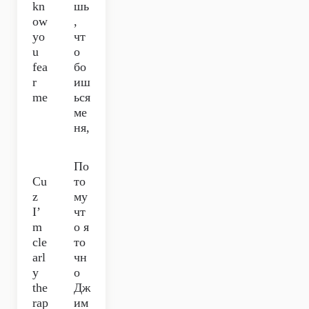
kn
шь
ow
,
yo
чт
u
о
fea
бо
r
иш
me
ься
ме
ня,
По
Cu
то
z
му
I’
чт
m
о я
cle
то
arl
чн
y
о
the
Дж
rap
им