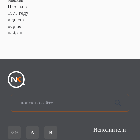
мафией.
Пропал в
1975 году
и до сих
пор не
найден.
Исполнители
0-9
A
B