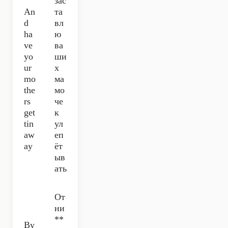
зас
An
та
d
вл
ha
ю
ve
ва
yo
ши
ur
х
mo
ма
the
мо
rs
че
get
к
tin
ул
aw
еп
ay
ёт
ыв
ать
От
ни
**
By