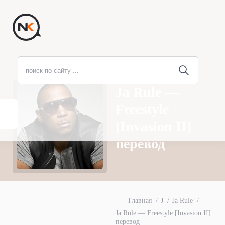
Ja Rule —
Freestyle
[Invasion II]
перевод
Главная
J
Ja Rule
Ja Rule — Freestyle [Invasion II]
перевод