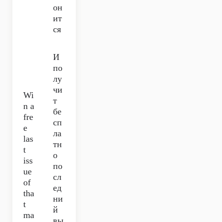
он
ит
ся
И
по
лу
чи
Wi
т
n a
бе
fre
сп
e
ла
las
тн
t
о
iss
по
ue
сл
of
ед
tha
ни
t
й
ma
вы