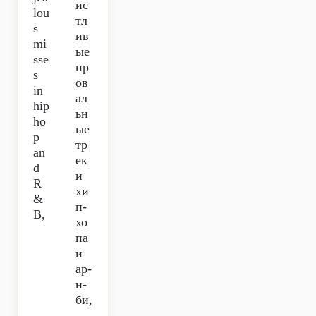
ис
lou
тл
s
ив
mi
ые
sse
пр
s
ов
in
ал
hip
ьн
ho
ые
p
тр
an
ек
d
и
R
хи
&
п-
B,
хо
па
и
ар-
н-
би,