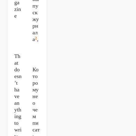
ga
пу
zin
ск
e
жу
рн
ал
2
а
,
Th
at
do
Ко
esn
то
’t
ро
ha
му
ve
не
an
о
yth
че
ing
м
to
пи
wri
сат