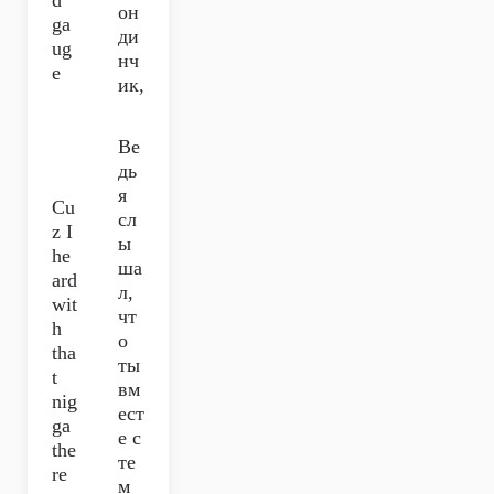
d
он
ga
ди
ug
нч
e
ик,
Ве
дь
я
Cu
сл
z I
ы
he
ша
ard
л,
wit
чт
h
о
tha
ты
t
вм
nig
ест
ga
е с
the
те
re
м