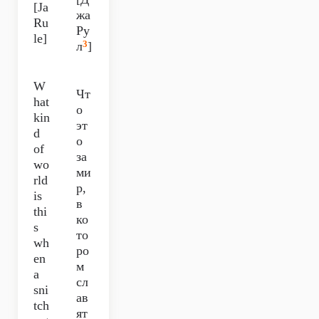
[Ja
жа
Ru
Ру
le]
3
л
]
W
Чт
hat
о
kin
эт
d
о
of
за
wo
ми
rld
р,
is
в
thi
ко
s
то
wh
ро
en
м
a
сл
sni
ав
tch
ят