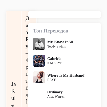
Д
ж
Топ Переводов
а
Р
Mr. Know It All
ул
Teddy Swims
—
Gabriela
Ф
KATSEYE
р
ис
Where Is My Husband!
та
RAYE
Ja
й
R
Ordinary
л
Alex Warren
ul
[с
e