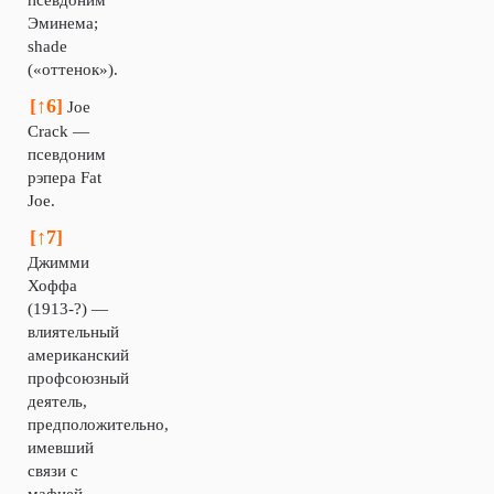
псевдоним
Эминема;
shade
(«оттенок»).
[↑6]
Joe
Crack —
псевдоним
рэпера Fat
Joe.
[↑7]
Джимми
Хоффа
(1913-?) —
влиятельный
американский
профсоюзный
деятель,
предположительно,
имевший
связи с