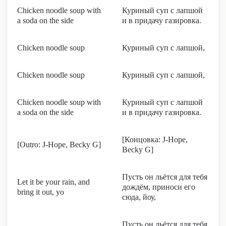
Chicken noodle soup with
Куриный суп с лапшой
a soda on the side
и в придачу газировка.
Chicken noodle soup
Куриный суп с лапшой,
Chicken noodle soup
Куриный суп с лапшой,
Chicken noodle soup with
Куриный суп с лапшой
a soda on the side
и в придачу газировка.
[Концовка: J-Hope,
[Outro: J-Hope, Becky G]
Becky G]
Пусть он льётся для тебя
Let it be your rain, and
дождём, приноси его
bring it out, yo
сюда, йоу,
Пусть он льётся для тебя