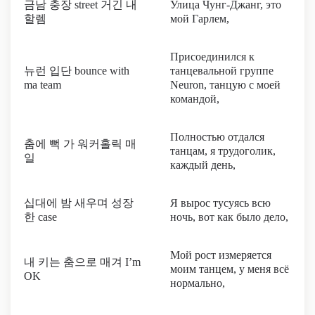
금남 충장 street 거긴 내
Улица Чунг-Джанг, это
할렘
мой Гарлем,
Присоединился к
뉴런 입단 bounce with
танцевальной группе
ma team
Neuron, танцую с моей
командой,
Полностью отдался
춤에 뻑 가 워커홀릭 매
танцам, я трудоголик,
일
каждый день,
십대에 밤 새우며 성장
Я вырос тусуясь всю
한 case
ночь, вот как было дело,
Мой рост измеряется
내 키는 춤으로 매겨 I’m
моим танцем, у меня всё
OK
нормально,