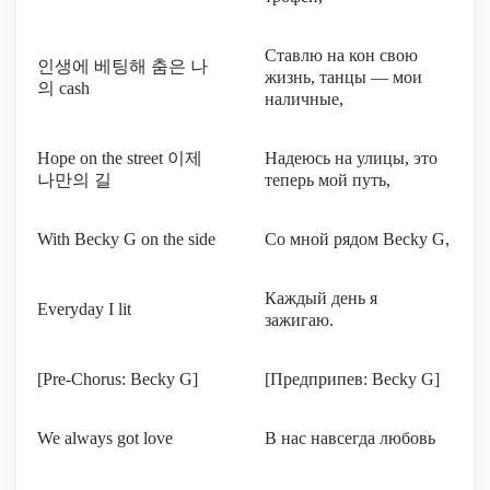
Ставлю на кон свою
인생에 베팅해 춤은 나
жизнь, танцы — мои
의 cash
наличные,
Hope on the street 이제
Надеюсь на улицы, это
나만의 길
теперь мой путь,
With Becky G on the side
Со мной рядом Becky G,
Каждый день я
Everyday I lit
зажигаю.
[Pre-Chorus: Becky G]
[Предприпев: Becky G]
We always got love
В нас навсегда любовь