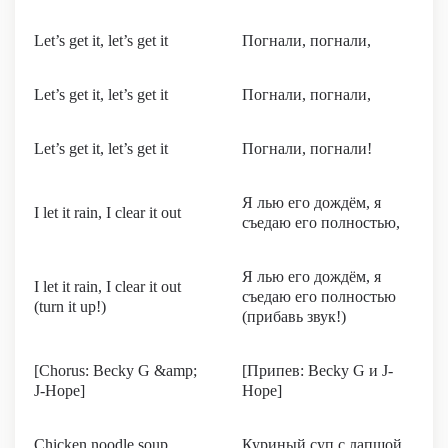
Let’s get it, let’s get it
Погнали, погнали,
Let’s get it, let’s get it
Погнали, погнали,
Let’s get it, let’s get it
Погнали, погнали!
Я лью его дождём, я
I let it rain, I clear it out
съедаю его полностью,
Я лью его дождём, я
I let it rain, I clear it out
съедаю его полностью
(turn it up!)
(прибавь звук!)
[Chorus: Becky G &amp;
[Припев: Becky G и J-
J-Hope]
Hope]
Chicken noodle soup
Куриный суп с лапшой,