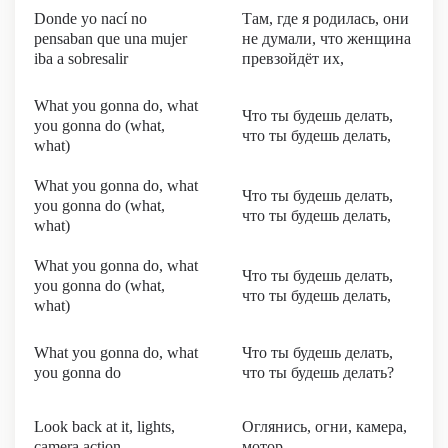
Donde yo nací no
Там, где я родилась, они
pensaban que una mujer
не думали, что женщина
iba a sobresalir
превзойдёт их,
What you gonna do, what
Что ты будешь делать,
you gonna do (what,
что ты будешь делать,
what)
What you gonna do, what
Что ты будешь делать,
you gonna do (what,
что ты будешь делать,
what)
What you gonna do, what
Что ты будешь делать,
you gonna do (what,
что ты будешь делать,
what)
What you gonna do, what
Что ты будешь делать,
you gonna do
что ты будешь делать?
Look back at it, lights,
Оглянись, огни, камера,
camera action
мотор,