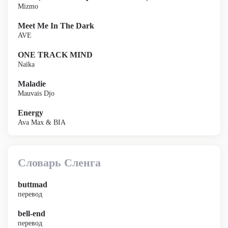
Mizmo
Meet Me In The Dark
AVE
ONE TRACK MIND
Naïka
Maladie
Mauvais Djo
Energy
Ava Max & BIA
Словарь Сленга
buttmad
перевод
bell-end
перевод