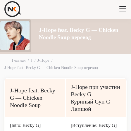
J-Hope feat. Becky G — Chicken
Noodle Soup перевод
Главная
J
J-Hope
J-Hope feat. Becky G — Chicken Noodle Soup перевод
J-Hope при участии
J-Hope feat. Becky
Becky G —
G — Chicken
Куриный Суп С
Noodle Soup
Лапшой
[Intro: Becky G]
[Вступление: Becky G]