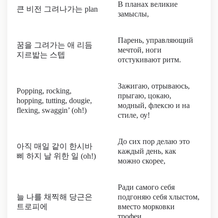
В планах великие
큰 비전 그려나가는 plan
замыслы,
Парень, управляющий
꿈을 그려가는 애 리듬
мечтой, ноги
지르밟는 스텝
отстукивают ритм.
Зажигаю, отрываюсь,
Popping, rocking,
прыгаю, цокаю,
hopping, tutting, dougie,
модный, флексю и на
flexing, swaggin’ (oh!)
стиле, оу!
До сих пор делаю это
아직 매일 같이 한시바
каждый день, как
삐 하지 날 위한 일 (oh!)
можно скорее,
Ради самого себя
늘 나를 채찍해 당근은
подгоняю себя хлыстом,
트로피에
вместо морковки
трофеи,