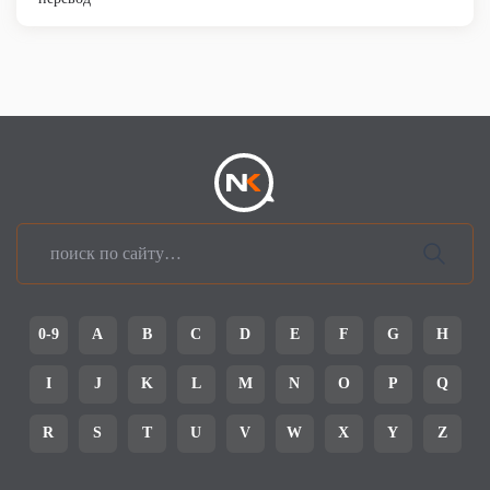
0-9
A
B
C
D
E
F
G
H
I
J
K
L
M
N
O
P
Q
R
S
T
U
V
W
X
Y
Z