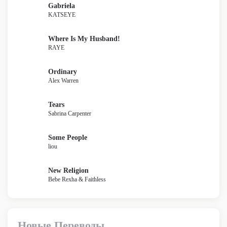
Gabriela
KATSEYE
Where Is My Husband!
RAYE
Ordinary
Alex Warren
Tears
Sabrina Carpenter
Some People
liou
New Religion
Bebe Rexha & Faithless
Новые Переводы