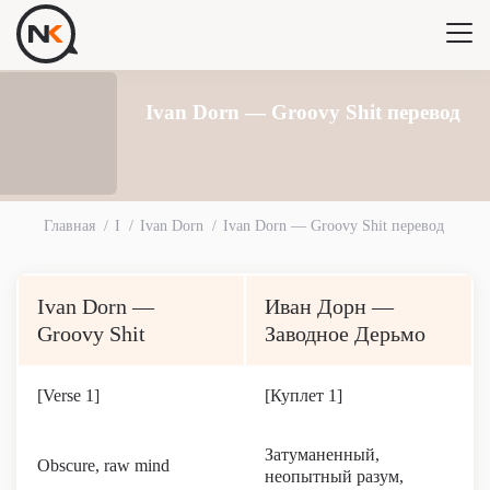
Ivan Dorn — Groovy Shit перевод
Главная
I
Ivan Dorn
Ivan Dorn — Groovy Shit перевод
Ivan Dorn —
Иван Дорн —
Groovy Shit
Заводное Дерьмо
[Verse 1]
[Куплет 1]
Затуманенный,
Obscure, raw mind
неопытный разум,