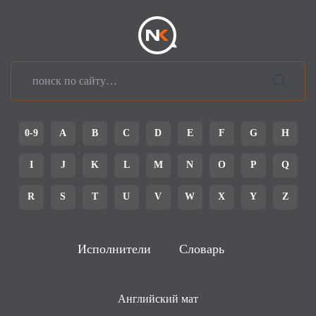
0-9
A
B
C
D
E
F
G
H
I
J
K
L
M
N
O
P
Q
R
S
T
U
V
W
X
Y
Z
Исполнители
Словарь
Английский мат