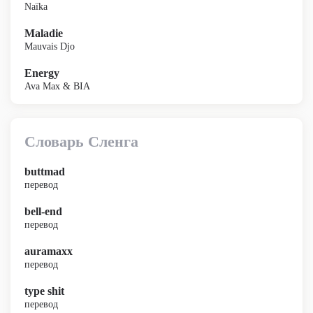
Naïka
Maladie
Mauvais Djo
Energy
Ava Max & BIA
Словарь Сленга
buttmad
перевод
bell-end
перевод
auramaxx
перевод
type shit
перевод