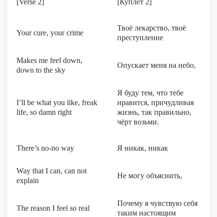
[Verse 2]
[Куплет 2]
Твоё лекарство, твоё
Your cure, your crime
преступление
Makes me feel down,
Опускает меня на небо,
down to the sky
Я буду тем, что тебе
I’ll be what you like, freak
нравится, причудливая
life, so damn right
жизнь, так правильно,
чёрт возьми.
There’s no-no way
Я никак, никак
Way that I can, can not
Не могу объяснить,
explain
Почему я чувствую себя
The reason I feel so real
таким настоящим