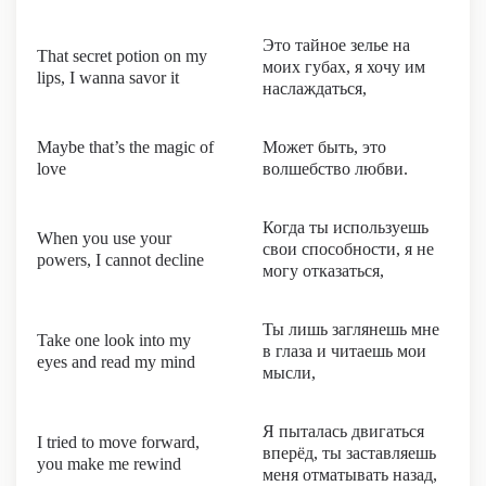
Это тайное зелье на
That secret potion on my
моих губах, я хочу им
lips, I wanna savor it
наслаждаться,
Maybe that’s the magic of
Может быть, это
love
волшебство любви.
Когда ты используешь
When you use your
свои способности, я не
powers, I cannot decline
могу отказаться,
Ты лишь заглянешь мне
Take one look into my
в глаза и читаешь мои
eyes and read my mind
мысли,
Я пыталась двигаться
I tried to move forward,
вперёд, ты заставляешь
you make me rewind
меня отматывать назад,