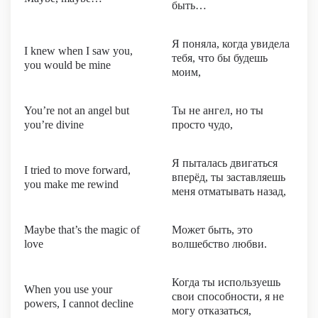
быть…
Я поняла, когда увидела
I knew when I saw you,
тебя, что бы будешь
you would be mine
моим,
You’re not an angel but
Ты не ангел, но ты
you’re divine
просто чудо,
Я пыталась двигаться
I tried to move forward,
вперёд, ты заставляешь
you make me rewind
меня отматывать назад,
Maybe that’s the magic of
Может быть, это
love
волшебство любви.
Когда ты используешь
When you use your
свои способности, я не
powers, I cannot decline
могу отказаться,