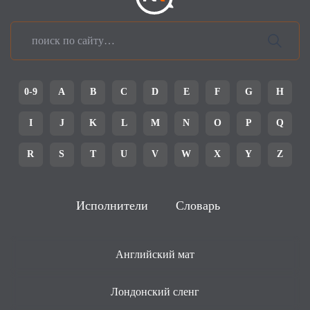
0-9
A
B
C
D
E
F
G
H
I
J
K
L
M
N
O
P
Q
R
S
T
U
V
W
X
Y
Z
Исполнители
Словарь
Английский мат
Лондонский сленг