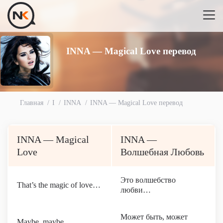
INNA — Magical Love перевод
Главная
I
INNA
INNA — Magical Love перевод
INNA — Magical
INNA —
Love
Волшебная Любовь
Это волшебство
That’s the magic of love…
любви…
Может быть, может
Maybe, maybe…