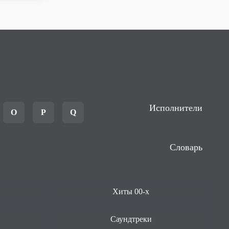
Исполнители
O
P
Q
Словарь
Хиты 00-х
Саундтреки