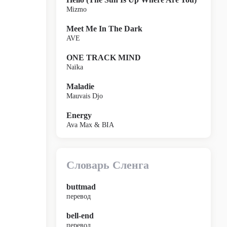
Mizmo
Meet Me In The Dark
AVE
ONE TRACK MIND
Naïka
Maladie
Mauvais Djo
Energy
Ava Max & BIA
Словарь Сленга
buttmad
перевод
bell-end
перевод