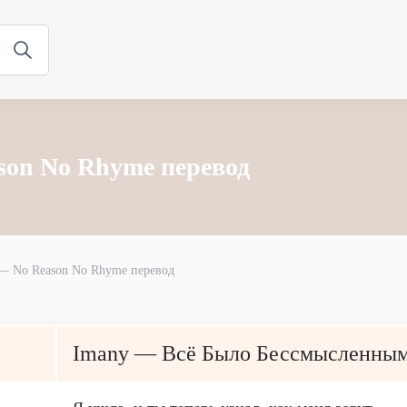
son No Rhyme перевод
— No Reason No Rhyme перевод
Imany — Всё Было Бессмысленны