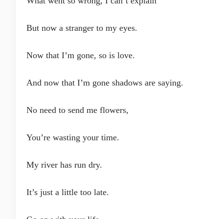
What went so wrong, I can’t explain
But now a stranger to my eyes.
Now that I’m gone, so is love.
And now that I’m gone shadows are saying.
No need to send me flowers,
You’re wasting your time.
My river has run dry.
It’s just a little too late.