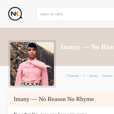
Imany — No Rea
Главная
I
Imany
Imany 
Imany — No Reason No Rhyme