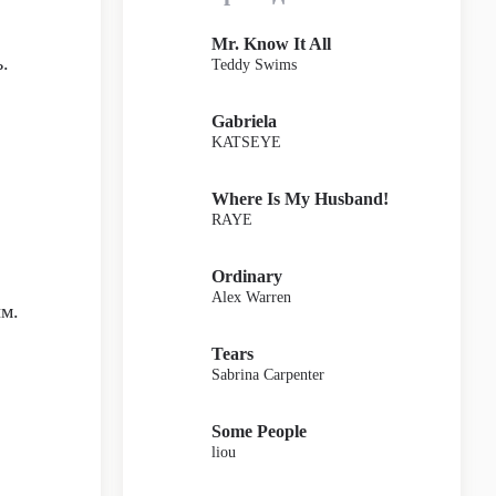
Mr. Know It All
.
Teddy Swims
Gabriela
KATSEYE
Where Is My Husband!
RAYE
Ordinary
Alex Warren
ым.
Tears
Sabrina Carpenter
Some People
liou