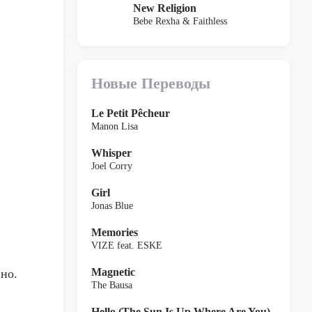
New Religion
Bebe Rexha & Faithless
Новые Переводы
Le Petit Pêcheur
Manon Lisa
Whisper
Joel Corry
Girl
Jonas Blue
Memories
VIZE feat. ESKE
Magnetic
вно.
The Bausa
Hello (The Sun Is Up Where Are You)