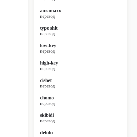
auramaxx
перевод
type shit
перевод
low-key
перевод
high-key
перевод
cishet
перевод
chomo
перевод
skibidi
перевод
delulu