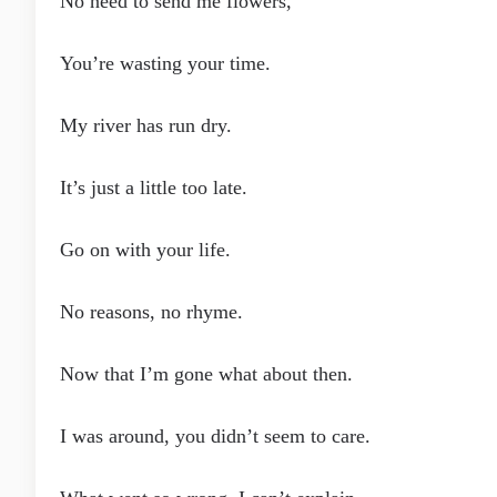
No need to send me flowers,
You’re wasting your time.
My river has run dry.
It’s just a little too late.
Go on with your life.
No reasons, no rhyme.
Now that I’m gone what about then.
I was around, you didn’t seem to care.