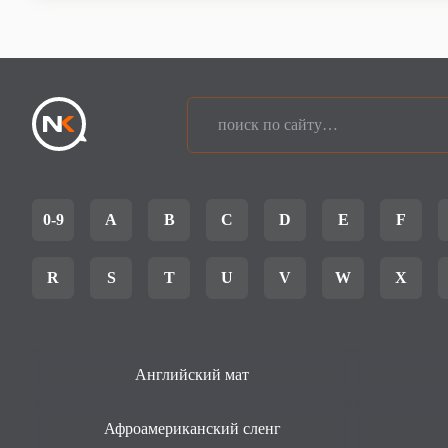
0-9
A
B
C
D
E
F
R
S
T
U
V
W
X
Английский мат
Афроамериканский сленг