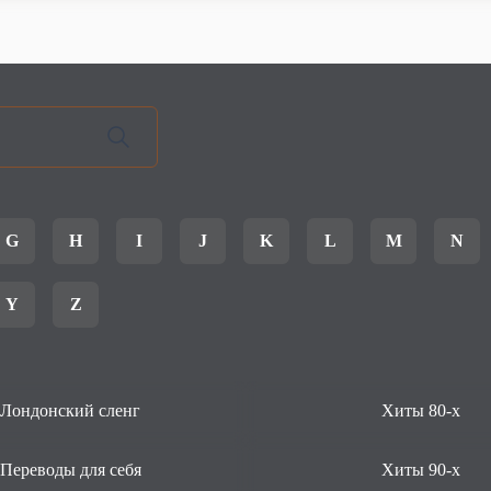
G
H
I
J
K
L
M
N
Y
Z
Лондонский сленг
Хиты 80-х
Переводы для себя
Хиты 90-х