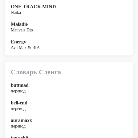
ONE TRACK MIND
Naïka
Maladie
Mauvais Djo
Energy
Ava Max & BIA
Словарь Сленга
buttmad
перевод
bell-end
перевод
auramaxx
перевод
type shit