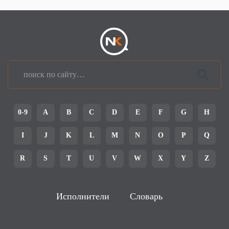
0-9
A
B
C
D
E
F
G
H
I
J
K
L
M
N
O
P
Q
R
S
T
U
V
W
X
Y
Z
Исполнители
Словарь