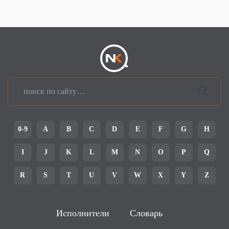
0-9
A
B
C
D
E
F
G
H
I
J
K
L
M
N
O
P
Q
R
S
T
U
V
W
X
Y
Z
Исполнители
Словарь