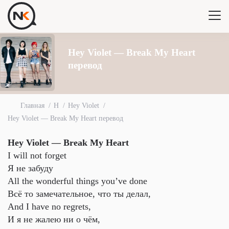
Hey Violet — Break My Heart
перевод
Главная
H
Hey Violet
Hey Violet — Break My Heart перевод
Hey Violet — Break My Heart
I will not forget
Я не забуду
All the wonderful things you’ve done
Всё то замечательное, что ты делал,
And I have no regrets,
И я не жалею ни о чём,