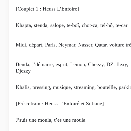
[Couplet 1 : Heuss L’Enfoiré]
Khapta, stenda, salope, te-boî, chot-ca, tel-hô, te-car
Midi, départ, Paris, Neymar, Nasser, Qatar, voiture trè
Benda, j’démarre, esprit, Lemon, Cheezy, DZ, flexy,
Djezzy
Khalis, pressing, musique, streaming, bouteille, parki
[Pré-refrain : Heuss L’Enfoiré et Sofiane]
J’suis une moula, t’es une moula