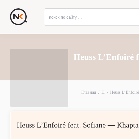
Heuss L’Enfoiré 
Главная
H
Heuss L’Enfoiré
Heuss L’Enfoiré feat. Sofiane — Khapta