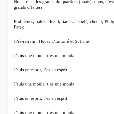
Nous, c’est les grands du quartiers (ouais), nous, c’est
grands d’la tess
Problèmes, balek, Brésil, Sadek, bénèf’, chenef, Phil
Patek
[Pré-refrain : Heuss L’Enfoiré et Sofiane]
J’suis une moula, t’es une moula
J’suis en esprit, t’es en esprit
J’suis une moula, t’es une moula
J’suis en esprit, t’es en esprit
J’suis une moula, t’es une moula