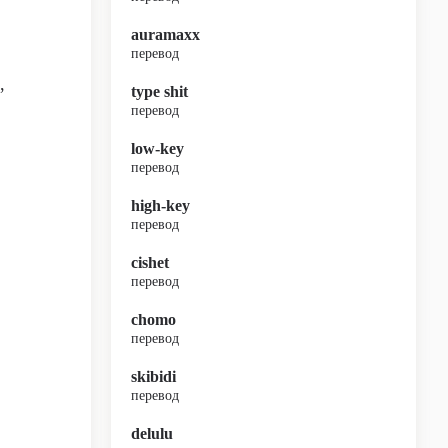
auramaxx
перевод
,
type shit
перевод
low-key
перевод
high-key
перевод
cishet
перевод
chomo
перевод
skibidi
перевод
delulu