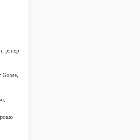
н, рэпер
y Goose,
ко,
орошо