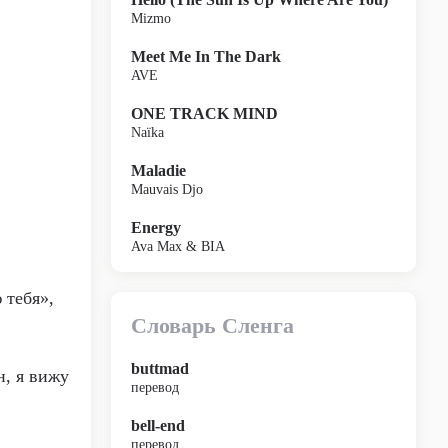
Mizmo
Meet Me In The Dark
AVE
ONE TRACK MIND
Naïka
Maladie
Mauvais Djo
Energy
Ava Max & BIA
 тебя»,
Словарь Сленга
buttmad
н, я вижу
перевод
bell-end
перевод