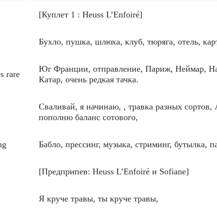
[Куплет 1 : Heuss L’Enfoiré]
Бухло, пушка, шлюха, клуб, тюряга, отель, кар
Юг Франции, отправление, Париж, Неймар, На
s rare
Катар, очень редкая тачка.
Сваливай, я начинаю, , травка разных сортов,
пополню баланс сотового,
ng
Бабло, прессинг, музыка, стриминг, бутылка, п
[Предприпев: Heuss L’Enfoiré и Sofiane]
Я круче травы, ты круче травы,