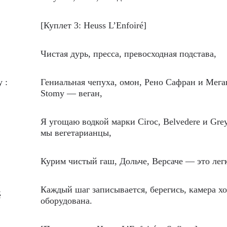
[Куплет 3: Heuss L’Enfoiré]
Чистая дурь, пресса, превосходная подстава,
y :
Гениальная чепуха, омон, Рено Сафран и Мега
Stomy — веган,
Я угощаю водкой марки Ciroc, Belvedere и Gre
мы вегетарианцы,
Курим чистый гаш, Дольче, Версаче — это лег
Каждый шаг записывается, берегись, камера х
é
оборудована.