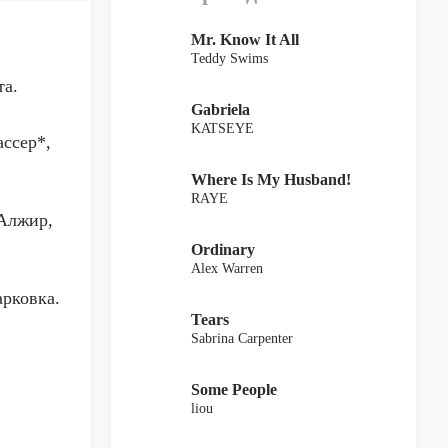
Mr. Know It All
Teddy Swims
та.
Gabriela
KATSEYE
ссер*,
Where Is My Husband!
RAYE
 Алжир,
Ordinary
Alex Warren
арковка.
Tears
Sabrina Carpenter
Some People
liou