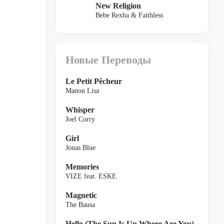
New Religion
Bebe Rexha & Faithless
Новые Переводы
Le Petit Pêcheur
Manon Lisa
Whisper
Joel Corry
Girl
Jonas Blue
Memories
VIZE feat. ESKE
Magnetic
The Bausa
Hello (The Sun Is Up Where Are You)