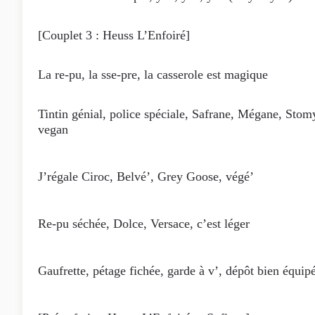
[Couplet 3 : Heuss L’Enfoiré]
La re-pu, la sse-pre, la casserole est magique
Tintin génial, police spéciale, Safrane, Mégane, Stom
vegan
J’régale Ciroc, Belvé’, Grey Goose, végé’
Re-pu séchée, Dolce, Versace, c’est léger
Gaufrette, pétage fichée, garde à v’, dépôt bien équip