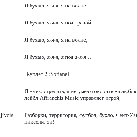
Я бухаю, я-я-я, я на волне.
Я бухаю, я-я-я, я под травой.
Я бухаю, я-я-я, я на волне,
Я бухаю, я-я-я, я под я-я-я…
[Куплет 2 :Sofiane]
Я умею стрелять, я не умею говорить «я люблю
лейбл Affranchis Music управляет игрой,
 j’vois
Разборки, территория, футбол, бухло, Сент-Уэ
пиксели, эй!